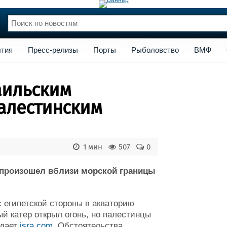
сс-релизы
Порты
Рыболовство
ВМФ
Образование
Яхт
тия
Пресс-релизы
Порты
Рыболовство
ВМФ
нции
Флот
и и семинары
Галерея флота
аильским
и
Форум
Отзывы
алестинским
Все службы
1 мин
507
0
, произошел вблизи морской границы
с египетской стороны в акваторию
й катер открыл огонь, но палестинцы
едает
isra.com
. Обстоятельства