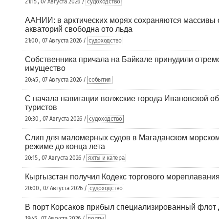
21:15 , 07 Августа 2026 /
судоходство
ААНИИ: в арктических морях сохраняются массивы с
акваторий свободна ото льда
21:00 , 07 Августа 2026 /
судоходство
Собственника причала на Байкале принудили отрем
имущество
20:45 , 07 Августа 2026 /
события
С начала навигации волжские города Ивановской об
туристов
20:30 , 07 Августа 2026 /
судоходство
Слип для маломерных судов в Магаданском морском 
режиме до конца лета
20:15 , 07 Августа 2026 /
яхты и катера
Кыргызстан получил Кодекс торгового мореплавания
20:00 , 07 Августа 2026 /
судоходство
В порт Корсаков прибыл специализированный флот 
19:45 , 07 Августа 2026 /
порты