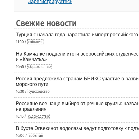
Зарегистрируйтесь
Свежие новости
Турция с начала года нарастила импорт российского
11:00 /
события
На Камчатке подвели итоги всероссийских студенче
и «Камчатка»
10:45 /
образование
Россия предложила странам БРИКС участие в разв
морского пути
10:30 /
судоходство
Россияне все чаще выбирают речные круизы: назв
направления
10:15 /
судоходство
В бухте Эгвекинот водолазы ведут подготовку к под
10:00 /
события