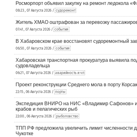
Росморпорт объявил закупку на ремонт ледокола «Ф
08:23 , 07 Августа 2026 /
судоремонт
Житель ХМАО оштрафован за перевозку пассажиров 
07:41 , 07 Августа 2026 /
события
В Хабаровском крае восстановят судоремонтный за
06:50 , 07 Августа 2026 /
события
Хабаровская транспортная прокуратура выявила по
судовладельца
06:21 , 07 Августа 2026 /
аварийность и чп
Проект реконструкции Среднего мола в порту Корса
22:15 , 06 Августа 2026 /
порты
Экспедиция ВНИРО на НИС «Владимир Сафонов» и
крабов и пелагических рыб
22:00 , 06 Августа 2026 /
рыболовство
ТПП РФ предложила увеличить лимит численности д
Чукотке