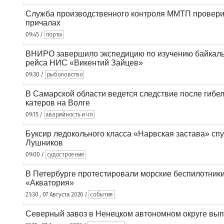
Служба производственного контроля ММТП провери
причалах
09:45 /
порты
ВНИРО завершило экспедицию по изучению байкальс
рейса НИС «Викентий Зайцев»
09:30 /
рыболовство
В Самарской области ведется следствие после гибел
катеров на Волге
09:15 /
аварийность и чп
Буксир ледокольного класса «Нарвская застава» спу
Лушников
09:00 /
судостроение
В Петербурге протестировали морские беспилотники
«Акватория»
21:30 , 07 Августа 2026 /
события
Северный завоз в Ненецком автономном округе вып