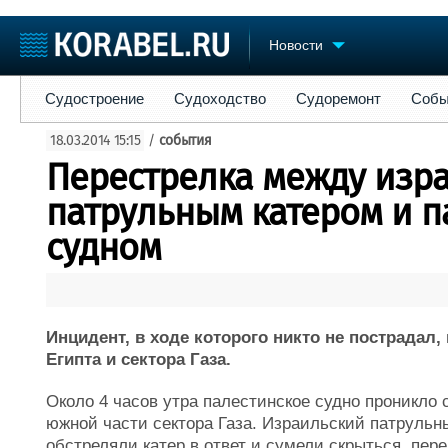
Новости
Судостроение
Судоходство
Судоремонт
События
Пре
Судостроение
Судоходство
Судоремонт
Собы
Судостроение
Торговая площадка
Конфере
18.03.2014 15:15
/
события
Пульс
Доска объявлений
Выставк
Перестрелка между изр
Новости
Продажа флота
Личност
Компании
Оборудование
Словарь
патрульным катером и п
Репутация
Изделия
судном
Работа
Материалы
Крюинг
Услуги
Журнал
Реклама
Инцидент, в ходе которого никто не пострадал
Египта и сектора Газа.
Около 4 часов утра палестинское судно проникло 
южной части сектора Газа. Израильский патрульны
обстреляли катер в ответ и сумели скрыться, пер