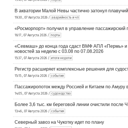
В акватории Малой Невы частично затонул плавучий
19:30 , 07 Августа 2026 /
аварийность и чп
«Росморпорт» получил в управление пассажирский 
16:17 , 07 Августа 2026 /
порты
«Севмаш» до конца года сдаст ВМФ АПЛ «Пермь» и
новостей за неделю с 03.08 по 07.08.2026
15:37 , 07 Августа 2026 /
итоги недели
Регистр расширяет комплексные решения для судо
15:15 , 07 Августа 2026 /
события
Пассажиропоток между Россией и Китаем по Амуру 
14:05 , 07 Августа 2026 /
судоходство
Более 3,6 тыс. км береговой линии очистили после 
13:46 , 07 Августа 2026 /
события
Северный завоз на Чукотку идет по плану