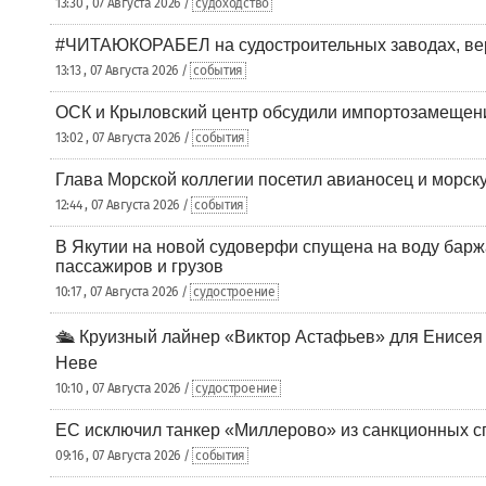
13:30 , 07 Августа 2026 /
судоходство
#ЧИТАЮКОРАБЕЛ на судостроительных заводах, вер
13:13 , 07 Августа 2026 /
события
ОСК и Крыловский центр обсудили импортозамещен
13:02 , 07 Августа 2026 /
события
Глава Морской коллегии посетил авианосец и морс
12:44 , 07 Августа 2026 /
события
В Якутии на новой судоверфи спущена на воду барж
пассажиров и грузов
10:17 , 07 Августа 2026 /
судостроение
🛳️ Круизный лайнер «Виктор Астафьев» для Енисея
Неве
10:10 , 07 Августа 2026 /
судостроение
ЕС исключил танкер «Миллерово» из санкционных с
09:16 , 07 Августа 2026 /
события