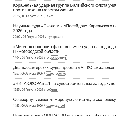
Корабельная ударная группа Балтийского флота уни
противника на морском учении
20:15 , 06 Августа 2026 /
вмф
Научные суда «Эколог» и «Посейдон» Карельского 
2026 года
20:00 , 06 Августа 2026 /
судоремонт
«Метеор» пополнил флот: восьмое судно на подводн
Нижегородской области
17:04 , 06 Августа 2026 /
судостроение
Два пассажирских судна проекта «МПКС-L» заложе
15:57 , 06 Августа 2026 /
судостроение
#ЧИТАЮКОРАБЕЛ на судостроительных заводах, вер
15:25 , 06 Августа 2026 /
события
Севморпуть изменит мировую логистику и экономик
14:19 , 06 Августа 2026 /
судоходство
Пользователи КОМПАС-3D встретятся на фестивале