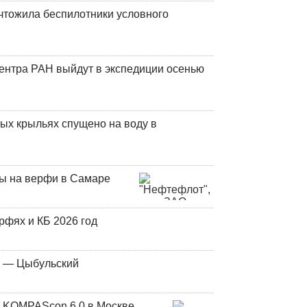
чтожила беспилотники условного
центра РАН выйдут в экспедиции осенью
ых крыльях спущено на воду в
ны на верфи в Самаре
фях и КБ 2026 год
у — Цыбульский
 KOMPAScon 6.0 в Москве