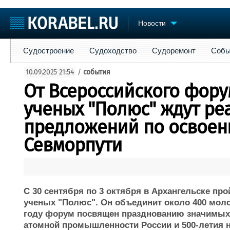
Новости
Судостроение
Судоходство
Судоремонт
События
Пре
Судостроение
Судоходство
Судоремонт
Собы
Судостроение
Торговая площадка
Конфере
10.09.2025 21:54
/
события
Пульс
Доска объявлений
Выставк
От Всероссийского фор
Новости
Продажа флота
Личност
Компании
Оборудование
Словарь
ученых "Полюс" ждут ре
Репутация
Изделия
предложений по освоен
Работа
Материалы
Крюинг
Севморпути
Услуги
Журнал
Реклама
С 30 сентября по 3 октября в Архангельске п
ученых "Полюс". Он объединит около 400 моло
году форум посвящен празднованию значимых д
атомной промышленности России и 500-летия н