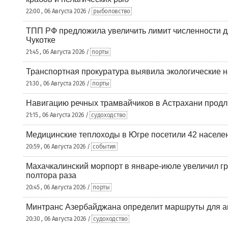
22:00 , 06 Августа 2026 /
рыболовство
ТПП РФ предложила увеличить лимит численности д
Чукотке
21:45 , 06 Августа 2026 /
порты
Транспортная прокуратура выявила экологические 
21:30 , 06 Августа 2026 /
порты
Навигацию речных трамвайчиков в Астрахани продл
21:15 , 06 Августа 2026 /
судоходство
Медицинские теплоходы в Югре посетили 42 населен
20:59 , 06 Августа 2026 /
события
Махачкалинский морпорт в январе-июле увеличил гр
полтора раза
20:45 , 06 Августа 2026 /
порты
Минтранс Азербайджана определит маршруты для а
20:30 , 06 Августа 2026 /
судоходство