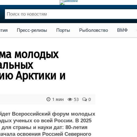
сс-релизы
Порты
Рыболовство
ВМФ
Образование
Яхт
тия
Пресс-релизы
Порты
Рыболовство
ВМФ
нции
Флот
и и семинары
Галерея флота
ума молодых
и
Форум
Отзывы
альных
Все службы
ию Арктики и
1 мин
53
0
ройдет Всероссийский форум молодых
дых ученых со всей России. В 2025
ля страны и науки дат: 80-летия
ачала освоения Россией Северного