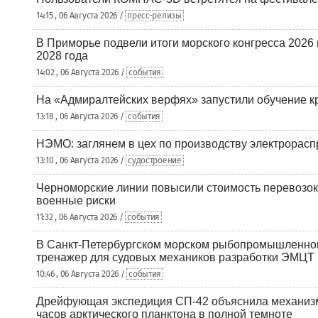
14:15 , 06 Августа 2026 /
пресс-релизы
В Приморье подвели итоги морского конгресса 2026 
2028 года
14:02 , 06 Августа 2026 /
события
На «Адмиралтейских верфях» запустили обучение к
13:18 , 06 Августа 2026 /
события
НЭМО: заглянем в цех по производству электрорасп
13:10 , 06 Августа 2026 /
судостроение
Черноморские линии повысили стоимость перевозок
военные риски
11:32 , 06 Августа 2026 /
события
В Санкт-Петербургском морском рыбопромышленно
тренажер для судовых механиков разработки ЭМЦТ
10:46 , 06 Августа 2026 /
события
Дрейфующая экспедиция СП-42 объяснила механизм
часов арктического планктона в полной темноте