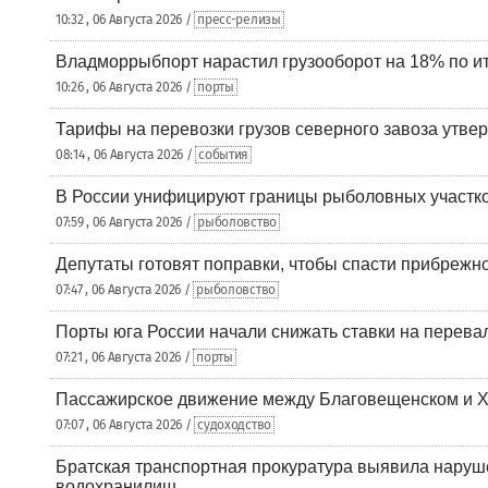
10:32 , 06 Августа 2026 /
пресс-релизы
Владморрыбпорт нарастил грузооборот на 18% по ит
10:26 , 06 Августа 2026 /
порты
Тарифы на перевозки грузов северного завоза утве
08:14 , 06 Августа 2026 /
события
В России унифицируют границы рыболовных участк
07:59 , 06 Августа 2026 /
рыболовство
Депутаты готовят поправки, чтобы спасти прибрежн
07:47 , 06 Августа 2026 /
рыболовство
Порты юга России начали снижать ставки на перевал
07:21 , 06 Августа 2026 /
порты
Пассажирское движение между Благовещенском и Х
07:07 , 06 Августа 2026 /
судоходство
Братская транспортная прокуратура выявила наруш
водохранилищ