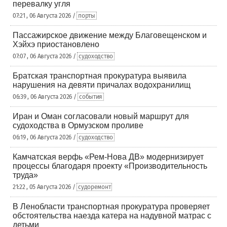
перевалку угля
07:21 , 06 Августа 2026 /
порты
Пассажирское движение между Благовещенском и
Хэйхэ приостановлено
07:07 , 06 Августа 2026 /
судоходство
Братская транспортная прокуратура выявила
нарушения на девяти причалах водохранилищ
06:39 , 06 Августа 2026 /
события
Иран и Оман согласовали новый маршрут для
судоходства в Ормузском проливе
06:19 , 06 Августа 2026 /
судоходство
Камчатская верфь «Рем-Нова ДВ» модернизирует
процессы благодаря проекту «Производительность
труда»
21:22 , 05 Августа 2026 /
судоремонт
В Ленобласти транспортная прокуратура проверяет
обстоятельства наезда катера на надувной матрас с
детьми