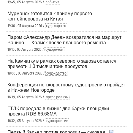
19:45 , 05 Августа 2026 /
события
Мурманск готовится к приему первого
контейнеровоза из Китая
19:30 , 05 Августа 2026 /
судоходство
Паром «Александр Деев» возвратился на маршрут
Ванино — Холмск после планового ремонта
19:15 , 05 Августа 2026 /
судоремонт
На Камчатку в рамках северного завоза остается
привезти 1,3 тысячи тонн продуктов
19:00 , 05 Августа 2026 /
судоходство
Конференция по скоростному судостроению пройдет
в Нижнем Новгороде
16:39 , 05 Августа 2026 /
пресс-релизы
ГТЛК передала в лизинг две баржи-площадки
проекта RDB 66.68МА
16:32 , 05 Августа 2026 /
судостроение
Первый барьер против коррозии — судовая