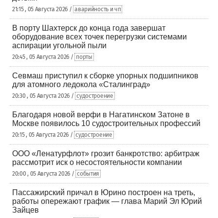
21:15 , 05 Августа 2026 /
аварийность и чп
В порту Шахтерск до конца года завершат
оборудование всех точек перегрузки системами
аспирации угольной пыли
20:45 , 05 Августа 2026 /
порты
Севмаш приступил к сборке упорных подшипников
для атомного ледокола «Сталинград»
20:30 , 05 Августа 2026 /
судостроение
Благодаря новой верфи в Нагатинском Затоне в
Москве появилось 10 судостроительных профессий
20:15 , 05 Августа 2026 /
судостроение
ООО «Ленатурфлот» грозит банкротство: арбитраж
рассмотрит иск о несостоятельности компании
20:00 , 05 Августа 2026 /
события
Пассажирский причал в Юрино построен на треть,
работы опережают график — глава Марий Эл Юрий
Зайцев