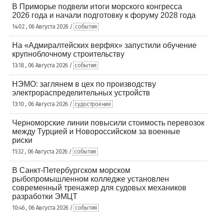
В Приморье подвели итоги морского конгресса
2026 года и начали подготовку к форуму 2028 года
14:02 , 06 Августа 2026 /
события
На «Адмиралтейских верфях» запустили обучение
крупноблочному строительству
13:18 , 06 Августа 2026 /
события
НЭМО: заглянем в цех по производству
электрораспределительных устройств
13:10 , 06 Августа 2026 /
судостроение
Черноморские линии повысили стоимость перевозок
между Турцией и Новороссийском за военные
риски
11:32 , 06 Августа 2026 /
события
В Санкт-Петербургском морском
рыбопромышленном колледже установлен
современный тренажер для судовых механиков
разработки ЭМЦТ
10:46 , 06 Августа 2026 /
события