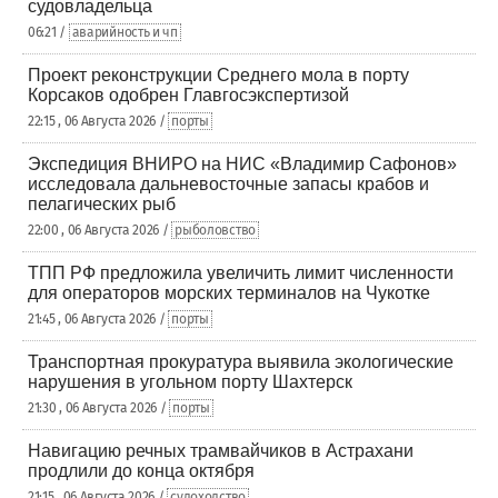
судовладельца
06:21 /
аварийность и чп
Проект реконструкции Среднего мола в порту
Корсаков одобрен Главгосэкспертизой
22:15 , 06 Августа 2026 /
порты
Экспедиция ВНИРО на НИС «Владимир Сафонов»
исследовала дальневосточные запасы крабов и
пелагических рыб
22:00 , 06 Августа 2026 /
рыболовство
ТПП РФ предложила увеличить лимит численности
для операторов морских терминалов на Чукотке
21:45 , 06 Августа 2026 /
порты
Транспортная прокуратура выявила экологические
нарушения в угольном порту Шахтерск
21:30 , 06 Августа 2026 /
порты
Навигацию речных трамвайчиков в Астрахани
продлили до конца октября
21:15 , 06 Августа 2026 /
судоходство