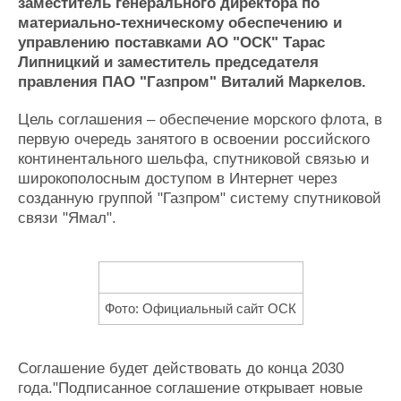
Новости
Продажа флота
заместитель генерального директора по
материально-техническому обеспечению и
Компании
Оборудование
управлению поставками АО "ОСК" Тарас
Репутация
Изделия
Липницкий и заместитель председателя
Работа
Материалы
правления ПАО "Газпром" Виталий Маркелов.
Крюинг
Услуги
Журнал
Цель соглашения – обеспечение морского флота, в
Реклама
первую очередь занятого в освоении российского
континентального шельфа, спутниковой связью и
широкополосным доступом в Интернет через
Конференции
Флот
созданную группой "Газпром" систему спутниковой
Выставки и семинары
Галерея флота
связи "Ямал".
Личности
Форум
Словарь
Отзывы
Все службы
Фото: Официальный сайт ОСК
Соглашение будет действовать до конца 2030
года."Подписанное соглашение открывает новые