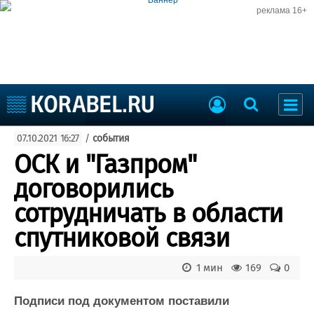
реклама 16+
Судостроение
07.10.2021 16:27
/
события
Судоходство
Судоремонт
ОСК и "Газпром"
События
Пресс-релизы
договорились
Порты
Рыболовство
сотрудничать в области
ВМФ
Образование
спутниковой связи
Яхты и катера
Еще
1 мин
169
0
Судостроение
Торговая площадка
Пульс
Доска объявлений
Подписи под документом поставили