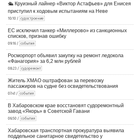
🛳️ Круизный лайнер «Виктор Астафьев» для Енисея
приступил к ходовым испытаниям на Неве
10:10 /
судостроение
ЕС исключил танкер «Миллерово» из санкционных
списков, признав ошибку
09:16 /
события
Росморпорт объявил закупку на ремонт ледокола
«Фанагория» за 6,2 млн рублей
08:23 /
судоремонт
Житель ХМАО оштрафован за перевозку
пассажиров на судне без освидетельствования
07:41 /
события
В Хабаровском крае восстановят судоремонтный
завод «Якорь» в Советской Гавани
06:50 /
события
Хабаровская транспортная прокуратура выявила
поддельное санитарное свидетельство у