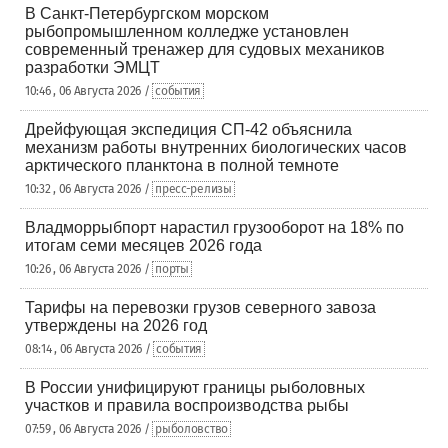
В Санкт-Петербургском морском
рыбопромышленном колледже установлен
современный тренажер для судовых механиков
разработки ЭМЦТ
10:46 , 06 Августа 2026 /
события
Дрейфующая экспедиция СП-42 объяснила
механизм работы внутренних биологических часов
арктического планктона в полной темноте
10:32 , 06 Августа 2026 /
пресс-релизы
Владморрыбпорт нарастил грузооборот на 18% по
итогам семи месяцев 2026 года
10:26 , 06 Августа 2026 /
порты
Тарифы на перевозки грузов северного завоза
утверждены на 2026 год
08:14 , 06 Августа 2026 /
события
В России унифицируют границы рыболовных
участков и правила воспроизводства рыбы
07:59 , 06 Августа 2026 /
рыболовство