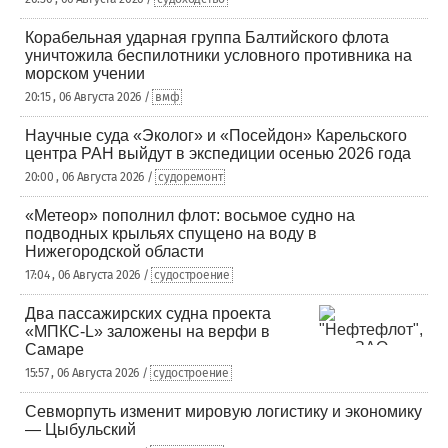
Корабельная ударная группа Балтийского флота
уничтожила беспилотники условного противника на
морском учении
20:15 , 06 Августа 2026 /
вмф
Научные суда «Эколог» и «Посейдон» Карельского
центра РАН выйдут в экспедиции осенью 2026 года
20:00 , 06 Августа 2026 /
судоремонт
«Метеор» пополнил флот: восьмое судно на
подводных крыльях спущено на воду в
Нижегородской области
17:04 , 06 Августа 2026 /
судостроение
Два пассажирских судна проекта
«МПКС-L» заложены на верфи в
Самаре
15:57 , 06 Августа 2026 /
судостроение
Севморпуть изменит мировую логистику и экономику
— Цыбульский