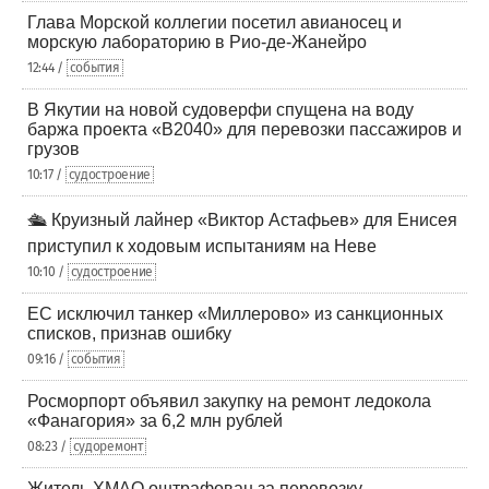
Глава Морской коллегии посетил авианосец и
морскую лабораторию в Рио-де-Жанейро
12:44 /
события
В Якутии на новой судоверфи спущена на воду
баржа проекта «В2040» для перевозки пассажиров и
грузов
10:17 /
судостроение
🛳️ Круизный лайнер «Виктор Астафьев» для Енисея
приступил к ходовым испытаниям на Неве
10:10 /
судостроение
ЕС исключил танкер «Миллерово» из санкционных
списков, признав ошибку
09:16 /
события
Росморпорт объявил закупку на ремонт ледокола
«Фанагория» за 6,2 млн рублей
08:23 /
судоремонт
Житель ХМАО оштрафован за перевозку