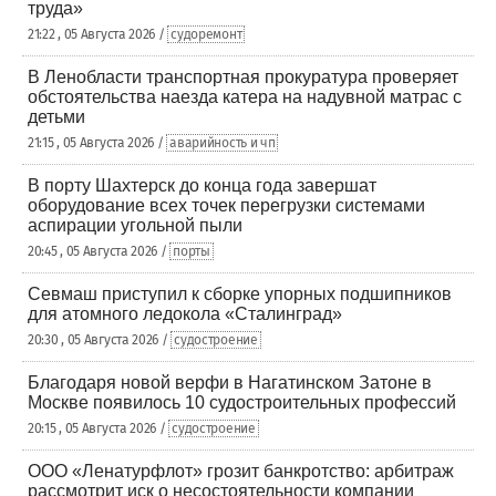
труда»
21:22 , 05 Августа 2026 /
судоремонт
В Ленобласти транспортная прокуратура проверяет
обстоятельства наезда катера на надувной матрас с
детьми
21:15 , 05 Августа 2026 /
аварийность и чп
В порту Шахтерск до конца года завершат
оборудование всех точек перегрузки системами
аспирации угольной пыли
20:45 , 05 Августа 2026 /
порты
Севмаш приступил к сборке упорных подшипников
для атомного ледокола «Сталинград»
20:30 , 05 Августа 2026 /
судостроение
Благодаря новой верфи в Нагатинском Затоне в
Москве появилось 10 судостроительных профессий
20:15 , 05 Августа 2026 /
судостроение
ООО «Ленатурфлот» грозит банкротство: арбитраж
рассмотрит иск о несостоятельности компании