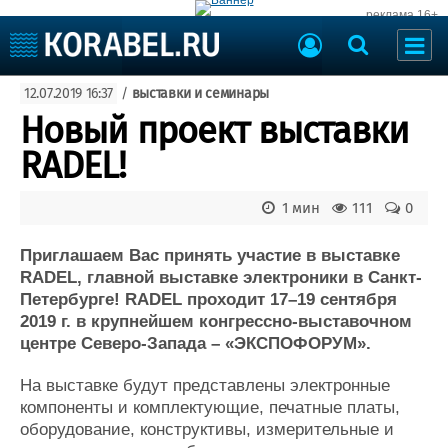
реклама 16+
Судостроение
12.07.2019 16:37
/
выставки и семинары
Судоходство
Судоремонт
Новый проект выставки
События
Пресс-релизы
RADEL!
Порты
Рыболовство
ВМФ
1 мин
111
0
Образование
Яхты и катера
Еще
Приглашаем Вас принять участие в выставке
RADEL, главной выставке электроники в Санкт-
Судостроение
Торговая площадка
Петербурге! RADEL проходит 17–19 сентября
2019 г. в крупнейшем конгрессно-выставочном
Пульс
Доска объявлений
центре Северо-Запада – «ЭКСПОФОРУМ».
Новости
Продажа флота
Компании
Оборудование
На выставке будут представлены электронные
Репутация
Изделия
компоненты и комплектующие, печатные платы,
Работа
Материалы
оборудование, конструктивы, измерительные и
Крюинг
Услуги