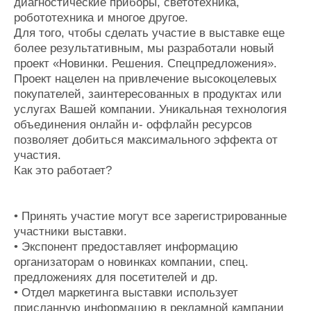
диагностические приборы, светотехника,
Журнал
робототехника и многое другое.
Реклама
Для того, чтобы сделать участие в выставке еще
более результативным, мы разработали новый
проект «Новинки. Решения. Спецпредложения».
Конференции
Флот
Проект нацелен на привлечение высокоцелевых
Выставки и семинары
Галерея флота
покупателей, заинтересованных в продуктах или
Личности
Форум
услугах Вашей компании. Уникальная технология
Словарь
Отзывы
объединения онлайн и- оффлайн ресурсов
Все службы
позволяет добиться максимального эффекта от
участия.
Как это работает?
• Принять участие могут все зарегистрированные
участники выставки.
• Экспонент предоставляет информацию
организаторам о новинках компании, спец.
предложениях для посетителей и др.
• Отдел маркетинга выставки использует
присланную информацию в рекламной кампании