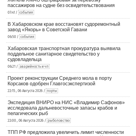
пассажиров на судне без освидетельствования
07:41 /
события
В Хабаровском крае восстановят судоремонтный
завод «Якорь» в Советской Гавани
06:50 /
события
Хабаровская транспортная прокуратура выявила
поддельное санитарное свидетельство у
судовладельца
06:21 /
аварийность и чп
Проект реконструкции Среднего мола в порту
Корсаков одобрен Главгосэкспертизой
22:15 , 06 Августа 2026 /
порты
Экспедиция ВНИРО на НИС «Владимир Сафонов»
исследовала дальневосточные запасы крабов и
пелагических рыб
22:00 , 06 Августа 2026 /
рыболовство
ТПП РФ предложила увеличить лимит численности