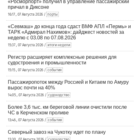
«Росморпорт» получил в управление пассажирский
причал в Диксоне
16:17 , 07 Августа 2026 /
порты
«Севмаш» до конца года сдаст ВМФ АПЛ «Пермь» и
ТАРК «Адмирал Нахимов»: дайджест новостей за
неделю с 03.08 по 07.08.2026
15:37 , 07 Августа 2026 /
итоги недели
Регистр расширяет комплексные решения для
судостроения и промышленности
15:15 , 07 Августа 2026 /
события
Пассажиропоток между Россией и Китаем по Амуру
вырос почти на 40%
14:05 , 07 Августа 2026 /
судоходство
Более 3,6 тыс. км береговой линии очистили после
ЧС в Керченском проливе
13:46 , 07 Августа 2026 /
события
Северный завоз на Чукотку идет по плану
13:30 , 07 Августа 2026 /
судоходство