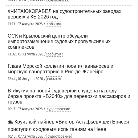
#ЧИТАЮКОРАБЕЛ на судостроительных заводах,
верфях и КБ 2026 год
13:13 , 07 Августа 2026 /
события
ОСК и Крыловский центр обсудили
импортозамещение судовых пропульсивных
комплексов
13:02 , 07 Августа 2026 /
события
Глава Морской коллегии посетил авианосец и
морскую лабораторию в Рио-де-Жанейро
12:44 , 07 Августа 2026 /
события
В Якутии на новой судоверфи спущена на воду
баржа проекта «В2040» для перевозки пассажиров и
грузов
10:17 , 07 Августа 2026 /
судостроение
🛳️ Круизный лайнер «Виктор Астафьев» для Енисея
приступил к ходовым испытаниям на Неве
10:10 , 07 Августа 2026 /
судостроение