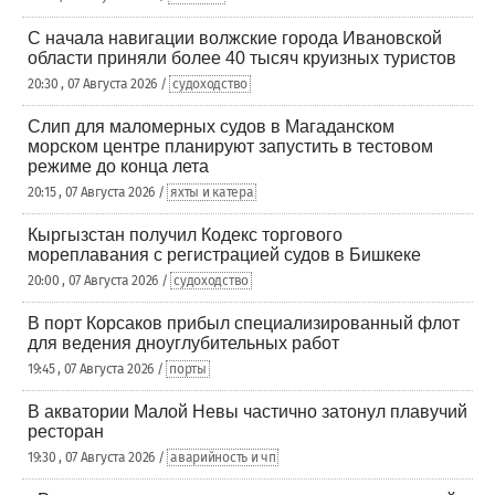
С начала навигации волжские города Ивановской
области приняли более 40 тысяч круизных туристов
20:30 , 07 Августа 2026 /
судоходство
Слип для маломерных судов в Магаданском
морском центре планируют запустить в тестовом
режиме до конца лета
20:15 , 07 Августа 2026 /
яхты и катера
Кыргызстан получил Кодекс торгового
мореплавания с регистрацией судов в Бишкеке
20:00 , 07 Августа 2026 /
судоходство
В порт Корсаков прибыл специализированный флот
для ведения дноуглубительных работ
19:45 , 07 Августа 2026 /
порты
В акватории Малой Невы частично затонул плавучий
ресторан
19:30 , 07 Августа 2026 /
аварийность и чп