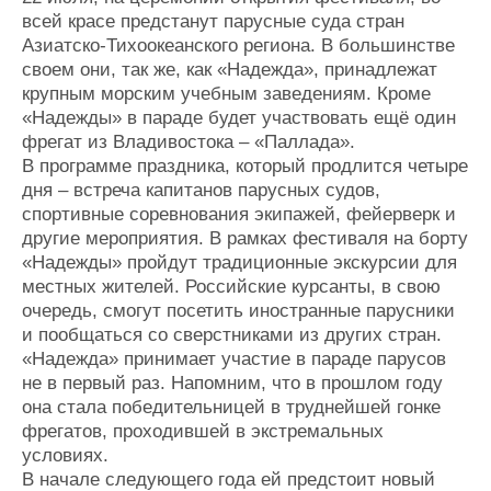
Новости
Продажа флота
всей красе предстанут парусные суда стран
Компании
Оборудование
Азиатско-Тихоокеанского региона. В большинстве
Репутация
Изделия
своем они, так же, как «Надежда», принадлежат
Работа
Материалы
крупным морским учебным заведениям. Кроме
Крюинг
Услуги
«Надежды» в параде будет участвовать ещё один
Журнал
фрегат из Владивостока – «Паллада».
Реклама
В программе праздника, который продлится четыре
дня – встреча капитанов парусных судов,
спортивные соревнования экипажей, фейерверк и
Конференции
Флот
другие мероприятия. В рамках фестиваля на борту
Выставки и семинары
Галерея флота
«Надежды» пройдут традиционные экскурсии для
Личности
Форум
местных жителей. Российские курсанты, в свою
Словарь
Отзывы
очередь, смогут посетить иностранные парусники
Все службы
и пообщаться со сверстниками из других стран.
«Надежда» принимает участие в параде парусов
не в первый раз. Напомним, что в прошлом году
она стала победительницей в труднейшей гонке
фрегатов, проходившей в экстремальных
условиях.
В начале следующего года ей предстоит новый