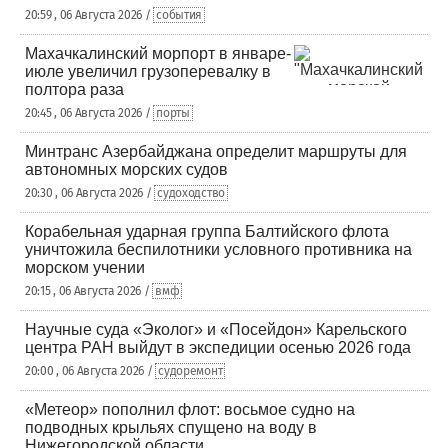
20:59 , 06 Августа 2026 /
события
Махачкалинский морпорт в январе-
июле увеличил грузоперевалку в
полтора раза
20:45 , 06 Августа 2026 /
порты
Минтранс Азербайджана определит маршруты для
автономных морских судов
20:30 , 06 Августа 2026 /
судоходство
Корабельная ударная группа Балтийского флота
уничтожила беспилотники условного противника на
морском учении
20:15 , 06 Августа 2026 /
вмф
Научные суда «Эколог» и «Посейдон» Карельского
центра РАН выйдут в экспедиции осенью 2026 года
20:00 , 06 Августа 2026 /
судоремонт
«Метеор» пополнил флот: восьмое судно на
подводных крыльях спущено на воду в
Нижегородской области