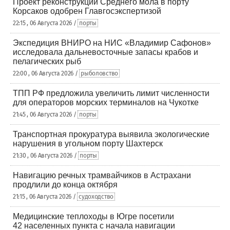
Проект реконструкции Среднего мола в порту
Корсаков одобрен Главгосэкспертизой
22:15 , 06 Августа 2026 /
порты
Экспедиция ВНИРО на НИС «Владимир Сафонов»
исследовала дальневосточные запасы крабов и
пелагических рыб
22:00 , 06 Августа 2026 /
рыболовство
ТПП РФ предложила увеличить лимит численности
для операторов морских терминалов на Чукотке
21:45 , 06 Августа 2026 /
порты
Транспортная прокуратура выявила экологические
нарушения в угольном порту Шахтерск
21:30 , 06 Августа 2026 /
порты
Навигацию речных трамвайчиков в Астрахани
продлили до конца октября
21:15 , 06 Августа 2026 /
судоходство
Медицинские теплоходы в Югре посетили
42 населенных пункта с начала навигации