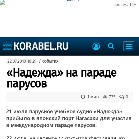
реклама 16+
Судостроение
22.07.2010 10:29
/
события
Судоходство
Судоремонт
«Надежда» на параде
События
Пресс-релизы
парусов
Порты
Рыболовство
ВМФ
1 мин
735
0
Образование
Яхты и катера
Еще
21 июля парусное учебное судно «Надежда»
прибыло в японский порт Нагасаки для участия
Судостроение
Торговая площадка
в международном параде парусов.
Пульс
Доска объявлений
22 июля, на церемонии открытия фестиваля, во