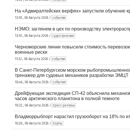
На «Адмиралтейских верфях» запустили обучение к
13:18 , 06 Августа 2026 /
события
НЭМО: заглянем в цех по производству электрорасп
13:10 , 06 Августа 2026 /
судостроение
Черноморские линии повысили стоимость перевозок
военные риски
11:32 , 06 Августа 2026 /
события
В Санкт-Петербургском морском рыбопромышленно
тренажер для судовых механиков разработки ЭМЦТ
10:46 , 06 Августа 2026 /
события
Дрейфующая экспедиция СП-42 объяснила механизм
часов арктического планктона в полной темноте
10:32 , 06 Августа 2026 /
пресс-релизы
Владморрыбпорт нарастил грузооборот на 18% по ит
10:26 , 06 Августа 2026 /
порты