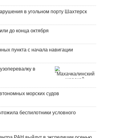
нарушения в угольном порту Шахтерск
или до конца октября
ных пункта с начала навигации
узоперевалку в
втономных морских судов
чтожила беспилотники условного
центра РАН выйдут в экспедиции осенью