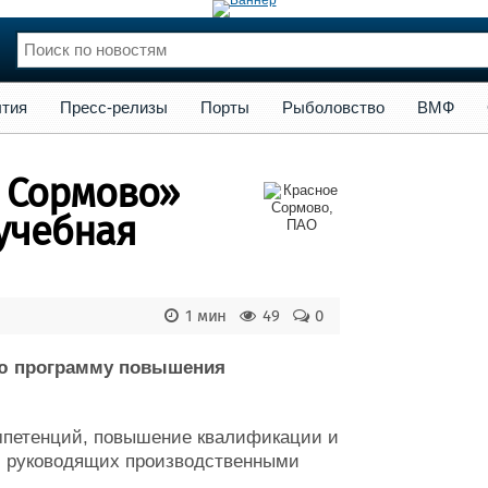
сс-релизы
Порты
Рыболовство
ВМФ
Образование
Яхт
тия
Пресс-релизы
Порты
Рыболовство
ВМФ
нции
Флот
и и семинары
Галерея флота
 Сормово»
и
Форум
Отзывы
учебная
Все службы
1 мин
49
0
ую программу повышения
омпетенций, повышение квалификации и
, руководящих производственными