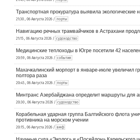
Транспортная прокуратура выявила экологические 
21:30 , 06 Августа 2026 /
порты
Навигацию речных трамвайчиков в Астрахани продл
21:15 , 06 Августа 2026 /
судоходство
Медицинские теплоходы в Югре посетили 42 населен
20:59 , 06 Августа 2026 /
события
Махачкалинский морпорт в январе-июле увеличил гр
полтора раза
20:45 , 06 Августа 2026 /
порты
Минтранс Азербайджана определит маршруты для а
20:30 , 06 Августа 2026 /
судоходство
Корабельная ударная группа Балтийского флота уни
противника на морском учении
20:15 , 06 Августа 2026 /
вмф
Научные суда «Эколог» и «Посейдон» Карельского 