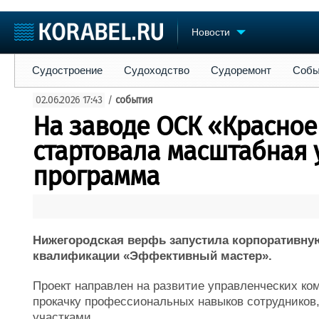
Новости
Судостроение
Судоходство
Судоремонт
События
Пре
Судостроение
Судоходство
Судоремонт
Собы
Судостроение
Торговая площадка
Конфере
02.06.2026 17:43
/
события
Пульс
Доска объявлений
Выставк
На заводе ОСК «Красное
Новости
Продажа флота
Личност
Компании
Оборудование
Словарь
стартовала масштабная 
Репутация
Изделия
программа
Работа
Материалы
Крюинг
Услуги
Журнал
Реклама
Нижегородская верфь запустила корпоративн
квалификации «Эффективный мастер».
Проект направлен на развитие управленческих к
прокачку профессиональных навыков сотрудников
участками.