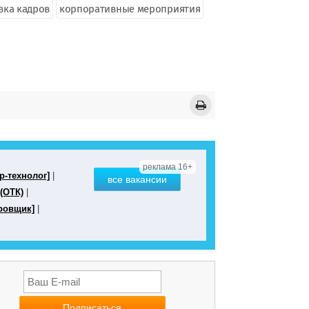
вка кадров
корпоративные мероприятия
реклама 16+
р-технолог]
|
все вакансии
(ОТК)
|
ровщик]
|