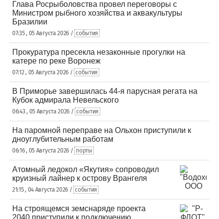
Глава Росрыболовства провел переговоры с
Министром рыбного хозяйства и аквакультуры
Бразилии
07:35 , 05 Августа 2026 /
события
Прокуратура пресекла незаконные прогулки на
катере по реке Воронеж
07:12 , 05 Августа 2026 /
события
В Приморье завершилась 44-я парусная регата на
Кубок адмирала Невельского
06:43 , 05 Августа 2026 /
события
На паромной переправе на Ольхон приступили к
дноуглубительным работам
06:16 , 05 Августа 2026 /
порты
Атомный ледокол «Якутия» сопроводил
круизный лайнер к острову Врангеля
21:15 , 04 Августа 2026 /
события
На строящемся земснаряде проекта
2040 приступили к подключению