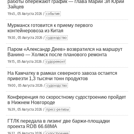
работы опережают график — глава Марий Эл Юрий
Зайцев
19:45 , 05 Августа 2026 /
события
Мурманск готовится к приему первого
контейнеровоза из Китая
19:30 , 05 Августа 2026 /
судоходство
Паром «Александр Деев» возвратился на маршрут
Ванино — Холмск после планового ремонта
19:15 , 05 Августа 2026 /
судоремонт
На Камчатку в рамках северного завоза остается
привезти 1,3 тысячи тонн продуктов
19:00 , 05 Августа 2026 /
судоходство
Конференция по скоростному судостроению пройдет
в Нижнем Новгороде
16:39 , 05 Августа 2026 /
пресс-релизы
ГТЛК передала в лизинг две баржи-площадки
проекта RDB 66.68МА
16:32 , 05 Августа 2026 /
судостроение