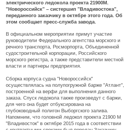
электрического ледокола проекта 21900М.
Журнал
"Новороссийск" – систершип "Владивостока",
Реклама
переданного заказчику в октябре этого года. Об
этом сообщает пресс-служба завода.
Конференции
Флот
В официальном мероприятии примут участие
Выставки и семинары
Галерея флота
руководители Федерального агентства морского и
Личности
Форум
речного транспорта, Росморпорта, Объединенной
Словарь
Отзывы
судостроительной корпорации, Российского
Все службы
морского регистра, а также представители местной
власти и партнеры предприятия.
Сборка корпуса судна "Новороссийск"
осуществлялась на полупогружной барже "Атлант",
построенной на верфи для выполнения данного
заказа. Спуск ледокола также произведут с баржи,
для чего она будет отбуксирована на
глубоководный полигон Выборгского залива.
Напомним, что головной ледокол проекта 21900 М
"Владивосток" в октябре 2015 года в соответствии
с контрактными сроками был передан Заказчику –