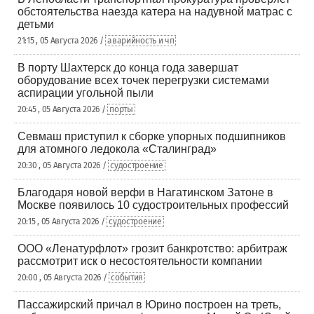
обстоятельства наезда катера на надувной матрас с
детьми
21:15 , 05 Августа 2026 /
аварийность и чп
В порту Шахтерск до конца года завершат
оборудование всех точек перегрузки системами
аспирации угольной пыли
20:45 , 05 Августа 2026 /
порты
Севмаш приступил к сборке упорных подшипников
для атомного ледокола «Сталинград»
20:30 , 05 Августа 2026 /
судостроение
Благодаря новой верфи в Нагатинском Затоне в
Москве появилось 10 судостроительных профессий
20:15 , 05 Августа 2026 /
судостроение
ООО «Ленатурфлот» грозит банкротство: арбитраж
рассмотрит иск о несостоятельности компании
20:00 , 05 Августа 2026 /
события
Пассажирский причал в Юрино построен на треть,