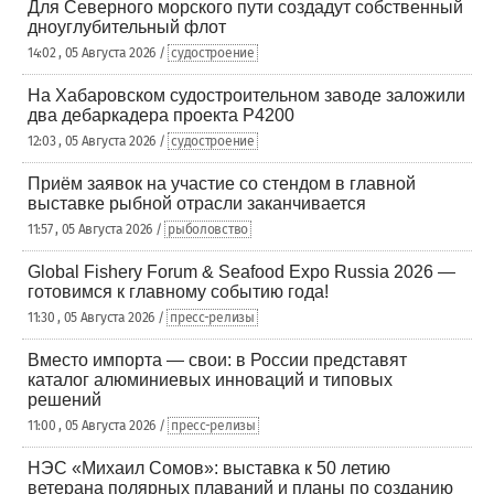
Для Северного морского пути создадут собственный
дноуглубительный флот
14:02 , 05 Августа 2026 /
судостроение
На Хабаровском судостроительном заводе заложили
два дебаркадера проекта Р4200
12:03 , 05 Августа 2026 /
судостроение
Приём заявок на участие со стендом в главной
выставке рыбной отрасли заканчивается
11:57 , 05 Августа 2026 /
рыболовство
Global Fishery Forum & Seafood Expo Russia 2026 —
готовимся к главному событию года!
11:30 , 05 Августа 2026 /
пресс-релизы
Вместо импорта — свои: в России представят
каталог алюминиевых инноваций и типовых
решений
11:00 , 05 Августа 2026 /
пресс-релизы
НЭС «Михаил Сомов»: выставка к 50 летию
ветерана полярных плаваний и планы по созданию