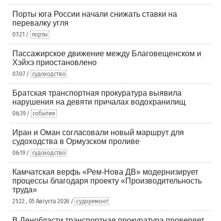
Порты юга России начали снижать ставки на
перевалку угля
07:21 /
порты
Пассажирское движение между Благовещенском и
Хэйхэ приостановлено
07:07 /
судоходство
Братская транспортная прокуратура выявила
нарушения на девяти причалах водохранилищ
06:39 /
события
Иран и Оман согласовали новый маршрут для
судоходства в Ормузском проливе
06:19 /
судоходство
Камчатская верфь «Рем-Нова ДВ» модернизирует
процессы благодаря проекту «Производительность
труда»
21:22 , 05 Августа 2026 /
судоремонт
В Ленобласти транспортная прокуратура проверяет