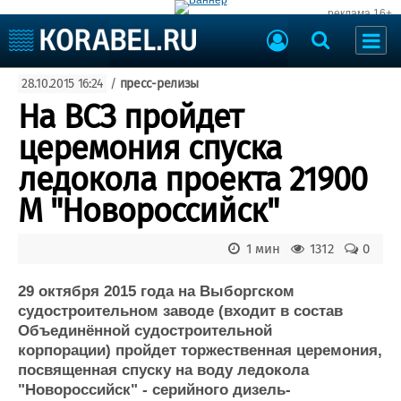
реклама 16+
Судостроение
28.10.2015 16:24
/
пресс-релизы
Судоходство
Судоремонт
На ВСЗ пройдет
События
Пресс-релизы
церемония спуска
Порты
Рыболовство
ледокола проекта 21900
ВМФ
Образование
М "Новороссийск"
Яхты и катера
Еще
1 мин
1312
0
Судостроение
Торговая площадка
Пульс
Доска объявлений
29 октября 2015 года на Выборгском
Новости
Продажа флота
судостроительном заводе (входит в состав
Объединённой судостроительной
Компании
Оборудование
корпорации) пройдет торжественная церемония,
Репутация
Изделия
посвященная спуску на воду ледокола
Работа
Материалы
"Новороссийск" - серийного дизель-
Крюинг
Услуги