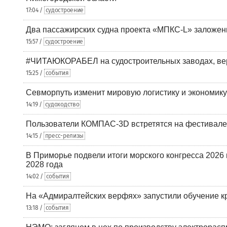
17:04 /
судостроение
Два пассажирских судна проекта «МПКС-L» заложе
15:57 /
судостроение
#ЧИТАЮКОРАБЕЛ на судостроительных заводах, вер
15:25 /
события
Севморпуть изменит мировую логистику и экономик
14:19 /
судоходство
Пользователи КОМПАС-3D встретятся на фестивале
14:15 /
пресс-релизы
В Приморье подвели итоги морского конгресса 2026 
2028 года
14:02 /
события
На «Адмиралтейских верфях» запустили обучение к
13:18 /
события