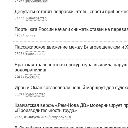
07:59 /
рыболовство
Депутаты готовят поправки, чтобы спасти прибрежн
07:47 /
рыболовство
Порты юга России начали снижать ставки на перевал
07:21 /
порты
Пассажирское движение между Благовещенском и Х
07:07 /
судоходство
Братская транспортная прокуратура выявила наруш
водохранилищ
06:39 /
события
Иран и Оман согласовали новый маршрут для судох
06:19 /
судоходство
Камчатская верфь «Рем-Нова ДВ» модернизирует пр
«Производительность труда»
21:22 , 05 Августа 2026 /
судоремонт