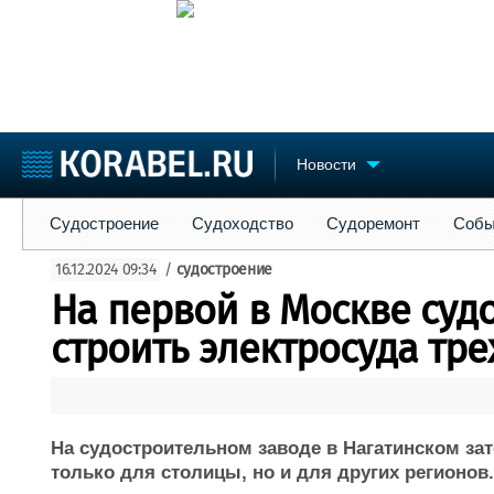
Новости
Судостроение
Судоходство
Судоремонт
События
Пре
Судостроение
Судоходство
Судоремонт
Собы
Судостроение
Торговая площадка
Конфере
16.12.2024 09:34
/
судостроение
Пульс
Доска объявлений
Выставк
На первой в Москве суд
Новости
Продажа флота
Личност
Компании
Оборудование
Словарь
строить электросуда тре
Репутация
Изделия
Работа
Материалы
Крюинг
Услуги
Журнал
На судостроительном заводе в Нагатинском за
Реклама
только для столицы, но и для других регионов.