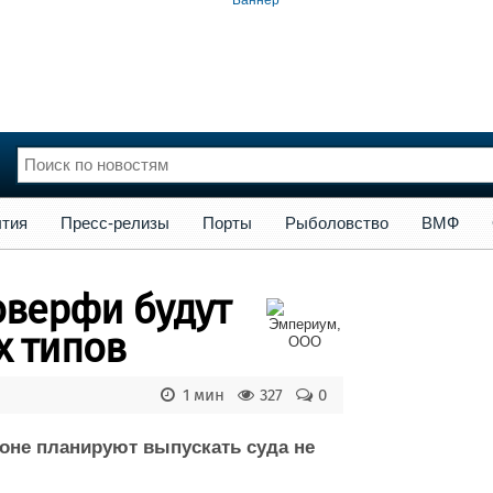
сс-релизы
Порты
Рыболовство
ВМФ
Образование
Яхт
тия
Пресс-релизы
Порты
Рыболовство
ВМФ
нции
Флот
и и семинары
Галерея флота
оверфи будут
и
Форум
Отзывы
х типов
Все службы
1 мин
327
0
тоне планируют выпускать суда не