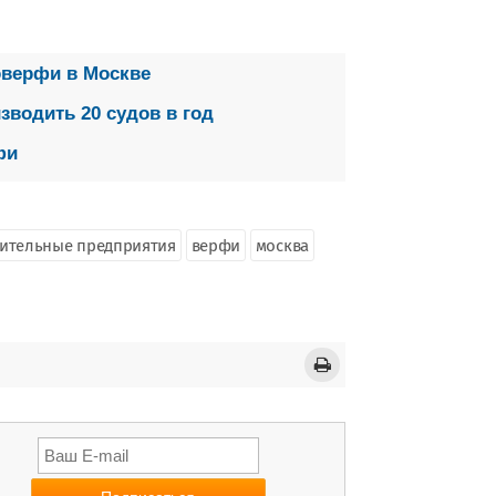
оверфи в Москве
зводить 20 судов в год
фи
оительные предприятия
верфи
москва