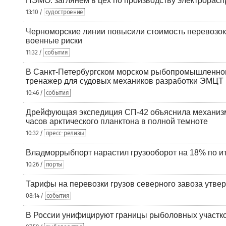
НЭМО: заглянем в цех по производству электрорасп
13:10 /
судостроение
Черноморские линии повысили стоимость перевозок
военные риски
11:32 /
события
В Санкт-Петербургском морском рыбопромышленно
тренажер для судовых механиков разработки ЭМЦТ
10:46 /
события
Дрейфующая экспедиция СП-42 объяснила механизм
часов арктического планктона в полной темноте
10:32 /
пресс-релизы
Владморрыбпорт нарастил грузооборот на 18% по ит
10:26 /
порты
Тарифы на перевозки грузов северного завоза утве
08:14 /
события
В России унифицируют границы рыболовных участк