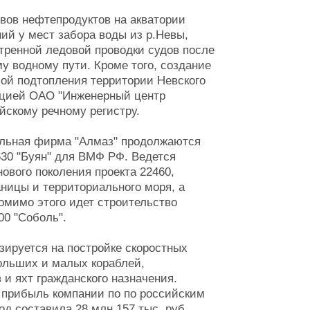
вов нефтепродуктов на акватории
ий у мест забора воды из р.Невы,
тренной ледовой проводки судов после
у водному пути. Кроме того, создание
озой подтопления территории Невского
зацией ОАО "Инженерный центр
ийскому речному регистру.
ельная фирма "Алмаз" продолжаются
630 "Буян" для ВМФ РФ. Ведется
нового поколения проекта 22460,
аницы и территориального моря, а
омимо этого идет строительство
00 "Соболь".
ируется на постройке скоростных
больших и малых кораблей,
и яхт гражданского назначения.
 прибыль компании по по российским
од составила 28 млн 157 тыс. руб.