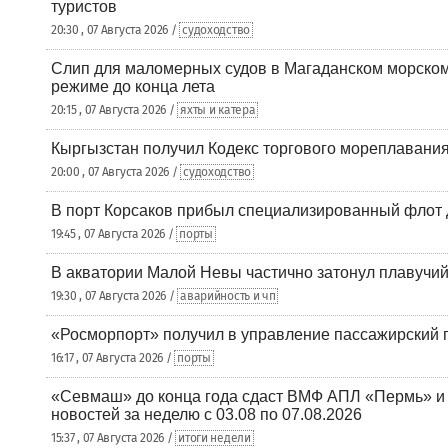
туристов
20:30 , 07 Августа 2026 /
судоходство
Слип для маломерных судов в Магаданском морском 
режиме до конца лета
20:15 , 07 Августа 2026 /
яхты и катера
Кыргызстан получил Кодекс торгового мореплавания
20:00 , 07 Августа 2026 /
судоходство
В порт Корсаков прибыл специализированный флот 
19:45 , 07 Августа 2026 /
порты
В акватории Малой Невы частично затонул плавучий
19:30 , 07 Августа 2026 /
аварийность и чп
«Росморпорт» получил в управление пассажирский 
16:17 , 07 Августа 2026 /
порты
«Севмаш» до конца года сдаст ВМФ АПЛ «Пермь» и
новостей за неделю с 03.08 по 07.08.2026
15:37 , 07 Августа 2026 /
итоги недели