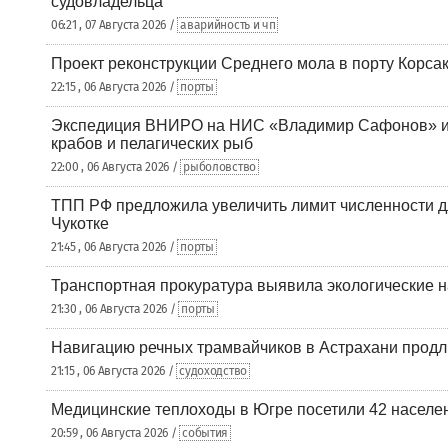
судовладельца
06:21 , 07 Августа 2026 /
аварийность и чп
Проект реконструкции Среднего мола в порту Корса
22:15 , 06 Августа 2026 /
порты
Экспедиция ВНИРО на НИС «Владимир Сафонов» и
крабов и пелагических рыб
22:00 , 06 Августа 2026 /
рыболовство
ТПП РФ предложила увеличить лимит численности д
Чукотке
21:45 , 06 Августа 2026 /
порты
Транспортная прокуратура выявила экологические 
21:30 , 06 Августа 2026 /
порты
Навигацию речных трамвайчиков в Астрахани продл
21:15 , 06 Августа 2026 /
судоходство
Медицинские теплоходы в Югре посетили 42 населен
20:59 , 06 Августа 2026 /
события