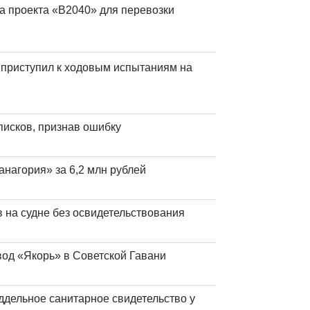
а проекта «В2040» для перевозки
 приступил к ходовым испытаниям на
писков, признав ошибку
анагория» за 6,2 млн рублей
на судне без освидетельствования
вод «Якорь» в Советской Гавани
ддельное санитарное свидетельство у