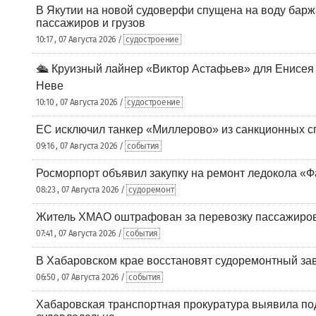
В Якутии на новой судоверфи спущена на воду барж
пассажиров и грузов
10:17 , 07 Августа 2026 /
судостроение
🛳️ Круизный лайнер «Виктор Астафьев» для Енисея
Неве
10:10 , 07 Августа 2026 /
судостроение
ЕС исключил танкер «Миллерово» из санкционных с
09:16 , 07 Августа 2026 /
события
Росморпорт объявил закупку на ремонт ледокола «Ф
08:23 , 07 Августа 2026 /
судоремонт
Житель ХМАО оштрафован за перевозку пассажиров 
07:41 , 07 Августа 2026 /
события
В Хабаровском крае восстановят судоремонтный за
06:50 , 07 Августа 2026 /
события
Хабаровская транспортная прокуратура выявила по