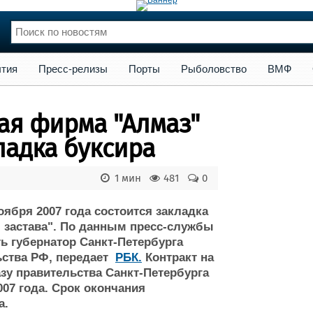
сс-релизы
Порты
Рыболовство
ВМФ
Образование
Яхт
тия
Пресс-релизы
Порты
Рыболовство
ВМФ
нции
Флот
и и семинары
Галерея флота
ая фирма "Алмаз"
и
Форум
Отзывы
ладка буксира
Все службы
1 мин
481
0
ября 2007 года состоится закладка
я застава". По данным пресс-службы
ь губернатор Санкт-Петербурга
ьства РФ, передает
РБК.
Контракт на
азу правительства Санкт-Петербурга
07 года. Срок окончания
а.