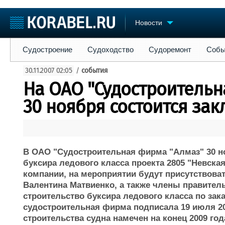
Новости
Судостроение
Судоходство
Судоремонт
События
Пре
Судостроение
Судоходство
Судоремонт
Собы
Судостроение
Торговая площадка
Конфере
30.11.2007 02:05
/
события
Пульс
Доска объявлений
Выставк
На ОАО "Судостроительн
Новости
Продажа флота
Личност
Компании
Оборудование
Словарь
30 ноября состоится зак
Репутация
Изделия
Работа
Материалы
Крюинг
Услуги
Журнал
В ОАО "Судостроительная фирма "Алмаз" 30 но
Реклама
буксира ледового класса проекта 2805 "Невска
компании, на мероприятии будут присутствоват
Валентина Матвиенко, а также члены правител
строительство буксира ледового класса по зак
судостроительная фирма подписала 19 июля 20
строительства судна намечен на конец 2009 год