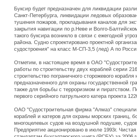
Буксир будет предназначен для ликвидации разли
Санкт-Петербурга, ликвидации ледовых образован
тушения пожаров, прокладывания каналов для экс
закрытия навигации по р.Неве и Волго-Балтийском
такого буксира возникло в связи с ежегодной угр
района. Судно спроектировано проектной органи
судостроения" на класс М-СП-3,5 (лед) А по Росс
Отметим, в настоящее время в ОАО "Судостроит
работы по строительству двух кораблей серии 21
строительство пограничного сторожевого корабля 
предназначенного для охраны государственной гр
также для борьбы с терроризмом и пиратством. П
первого серийного патрульного катера проекта 122
ОАО "Судостроительная фирма "Алмаз" специализ
кораблей и катеров для охраны морских границ, 
многоцелевых судов на воздушной подушке, судов 
Предприятие акционировано в июле 1993г. Чистая
стандартам бухгалтерского учета (РСБУ) за 2006 г