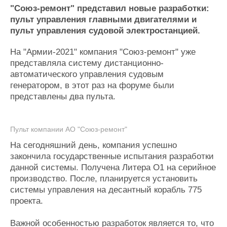
Новости
Продажа флота
"Союз-ремонт" представил новые разработки:
Компании
Оборудование
пульт управления главными двигателями и
Репутация
Изделия
пульт управления судовой электростанцией.
Работа
Материалы
Крюинг
Услуги
На "Армии-2021" компания "Союз-ремонт" уже
Журнал
представляла систему дистанционно-
Реклама
автоматического управления судовым
генератором, в этот раз на форуме были
представлены два пульта.
Конференции
Флот
Выставки и семинары
Галерея флота
Личности
Форум
Пульт компании АО "Союз-ремонт"
Словарь
Отзывы
На сегодняшний день, компания успешно
Все службы
закончила государственные испытания разработки
данной системы. Получена Литера О1 на серийное
производство. После, планируется установить
системы управления на десантный корабль 775
проекта.
Важной особенностью разработок является то, что