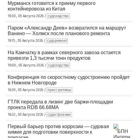
Мурманск готовится к приему первого
контейнеровоза из Китая
19:30 , 05 Августа 2026 /
судоходство
Паром «Александр Деев» возвратился на маршрут
Ванино — Холмск после планового ремонта
19:15 , 05 Августа 2026 /
судоремонт
На Камчатку в рамках северного завоза остается
привезти 1,3 тысячи тонн продуктов
19:00 , 05 Августа 2026 /
судоходство
Конференция по скоростному судостроению пройдет
в Нижнем Новгороде
16:39 , 05 Августа 2026 /
пресс-релизы
ГТЛК передала в лизинг две баржи-площадки
проекта RDB 66.68МА
16:32 , 05 Августа 2026 /
судостроение
Первый барьер против коррозии — судовая
химия для подготовки поверхности к
покраске