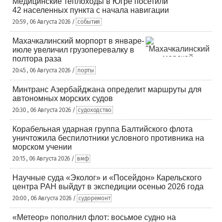
Медицинские теплоходы в Югре посетили
42 населенных пункта с начала навигации
20:59 , 06 Августа 2026 /
события
Махачкалинский морпорт в январе-
июле увеличил грузоперевалку в
полтора раза
20:45 , 06 Августа 2026 /
порты
Минтранс Азербайджана определит маршруты для
автономных морских судов
20:30 , 06 Августа 2026 /
судоходство
Корабельная ударная группа Балтийского флота
уничтожила беспилотники условного противника на
морском учении
20:15 , 06 Августа 2026 /
вмф
Научные суда «Эколог» и «Посейдон» Карельского
центра РАН выйдут в экспедиции осенью 2026 года
20:00 , 06 Августа 2026 /
судоремонт
«Метеор» пополнил флот: восьмое судно на