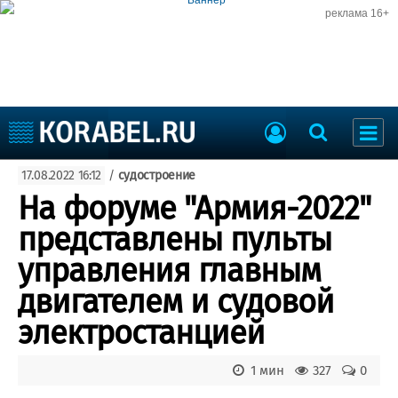
реклама 16+
Судостроение
17.08.2022 16:12
/
судостроение
Судоходство
Судоремонт
На форуме "Армия-2022"
События
Пресс-релизы
представлены пульты
Порты
Рыболовство
управления главным
ВМФ
Образование
двигателем и судовой
Яхты и катера
Еще
электростанцией
Судостроение
Торговая площадка
1 мин
327
0
Пульс
Доска объявлений