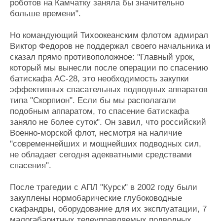
роботов на Камчатку заняла бы значительно
Журнал
больше времени".
Реклама
Но командующий Тихоокеанским флотом адмирал
Виктор Федоров не поддержал своего начальника и
Конференции
Флот
сказал прямо противоположное: "Главный урок,
Выставки и семинары
Галерея флота
который мы вынесли после операции по спасению
Личности
Форум
батискафа АС-28, это необходимость закупки
Словарь
Отзывы
эффективных спасательных подводных аппаратов
Все службы
типа "Скорпион". Если бы мы располагали
подобным аппаратом, то спасение батискафа
заняло не более суток". Он завил, что российский
Военно-морской флот, несмотря на наличие
"современнейших и мощнейших подводных сил,
не обладает сегодня адекватными средствами
спасения".
После трагедии с АПЛ "Курск" в 2002 году были
закуплены нормобарические глубоководные
скафандры, оборудование для их эксплуатации, 7
малогабаритных телеуправляемых подводных