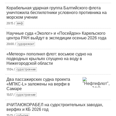
Корабельная ударная группа Балтийского флота
уничтожила беспилотники условного противника на
морском учении
20:15 /
вмф
Научные суда «Эколог» и «Посейдон» Карельского
центра РАН выйдут в экспедиции осенью 2026 года
20:00 /
судоремонт
«Метеор» пополнил флот: восьмое судно на
подводных крыльях спущено на воду в
Нижегородской области
17:04 /
судостроение
Два пассажирских судна проекта
«МПКС-L» заложены на верфи в
Самаре
15:57 /
судостроение
#ЧИТАЮКОРАБЕЛ на судостроительных заводах,
верфях и КБ 2026 год
15:25 /
события