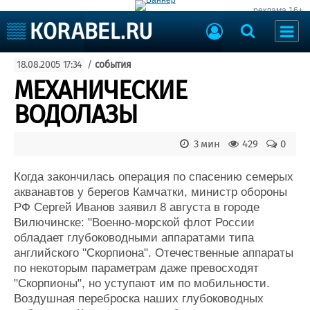
реклама 16+
Судостроение
18.08.2005 17:34
/
события
Судоходство
Судоремонт
МЕХАНИЧЕСКИЕ
События
Пресс-релизы
ВОДОЛАЗЫ
Порты
Рыболовство
ВМФ
3 мин
429
0
Образование
Яхты и катера
Еще
Когда закончилась операция по спасению семерых
акванавтов у берегов Камчатки, министр обороны
Судостроение
Торговая площадка
РФ Сергей Иванов заявил 8 августа в городе
Вилючинске: "Военно-морской флот России
Пульс
Доска объявлений
обладает глубоководными аппаратами типа
Новости
Продажа флота
английского "Скорпиона". Отечественные аппараты
Компании
Оборудование
по некоторым параметрам даже превосходят
Репутация
Изделия
"Скорпионы", но уступают им по мобильности.
Работа
Материалы
Воздушная переброска наших глубоководных
Крюинг
Услуги