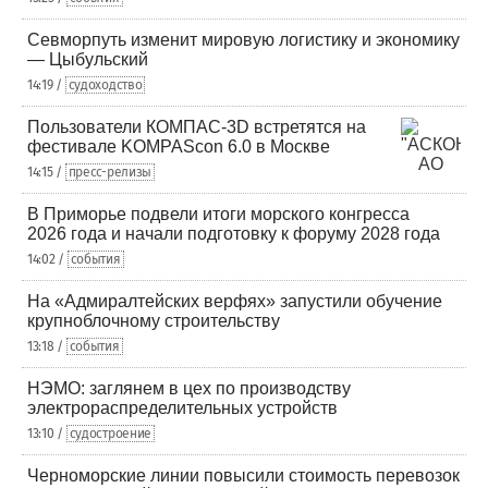
Севморпуть изменит мировую логистику и экономику
— Цыбульский
14:19 /
судоходство
Пользователи КОМПАС-3D встретятся на
фестивале KOMPAScon 6.0 в Москве
14:15 /
пресс-релизы
В Приморье подвели итоги морского конгресса
2026 года и начали подготовку к форуму 2028 года
14:02 /
события
На «Адмиралтейских верфях» запустили обучение
крупноблочному строительству
13:18 /
события
НЭМО: заглянем в цех по производству
электрораспределительных устройств
13:10 /
судостроение
Черноморские линии повысили стоимость перевозок