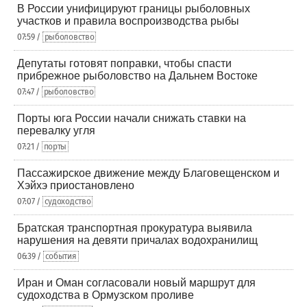
В России унифицируют границы рыболовных
участков и правила воспроизводства рыбы
07:59 /
рыболовство
Депутаты готовят поправки, чтобы спасти
прибрежное рыболовство на Дальнем Востоке
07:47 /
рыболовство
Порты юга России начали снижать ставки на
перевалку угля
07:21 /
порты
Пассажирское движение между Благовещенском и
Хэйхэ приостановлено
07:07 /
судоходство
Братская транспортная прокуратура выявила
нарушения на девяти причалах водохранилищ
06:39 /
события
Иран и Оман согласовали новый маршрут для
судоходства в Ормузском проливе