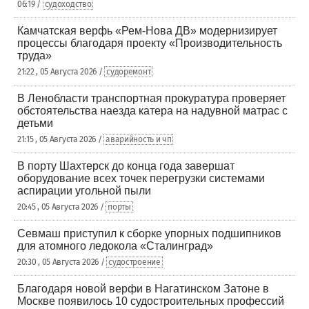
06:19 /
судоходство
Камчатская верфь «Рем-Нова ДВ» модернизирует
процессы благодаря проекту «Производительность
труда»
21:22 , 05 Августа 2026 /
судоремонт
В Ленобласти транспортная прокуратура проверяет
обстоятельства наезда катера на надувной матрас с
детьми
21:15 , 05 Августа 2026 /
аварийность и чп
В порту Шахтерск до конца года завершат
оборудование всех точек перегрузки системами
аспирации угольной пыли
20:45 , 05 Августа 2026 /
порты
Севмаш приступил к сборке упорных подшипников
для атомного ледокола «Сталинград»
20:30 , 05 Августа 2026 /
судостроение
Благодаря новой верфи в Нагатинском Затоне в
Москве появилось 10 судостроительных профессий