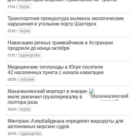
21:45 /
порты
Транспортная прокуратура выявила экологические
нарушения в угольном порту Шахтерск
21:30 /
порты
Навигацию речных трамвайчиков в Астрахани
продлили до конца октября
21:15 /
судоходство
Медицинские теплоходы в Югре посетили
42 населенных пункта с начала навигации
20:59 /
события
Махачкалинский морпорт в январе-
июле увеличил грузоперевалку в
полтора раза
20:45 /
порты
Минтранс Азербайджана определит маршруты для
автономных морских судов
20:30 /
судоходство