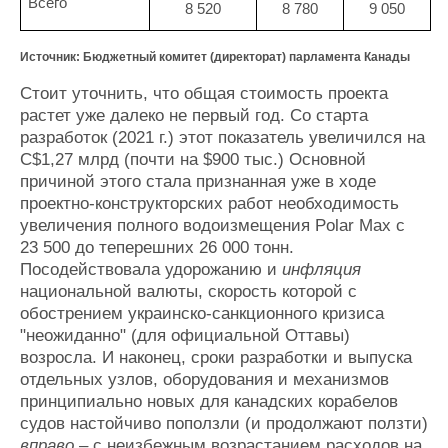
Всего
8 520
8 780
9 050
Источник: Бюджетный комитет (директорат) парламента Канады
Стоит уточнить, что общая стоимость проекта
растет уже далеко не первый год. Со старта
разработок (2021 г.) этот показатель увеличился на
C$
1,27 млрд (почти на $900 тыс.) Основной
причиной этого стала признанная уже в ходе
проектно-конструкторских работ необходимость
увеличения полного водоизмещения Polar Max c
23 500 до теперешних 26 000 тонн.
Посодействовала удорожанию и
инфляция
национальной валюты, скорость которой с
обострением украинско-санкционного кризиса
"неожиданно" (для официальной Оттавы)
возросла. И наконец, сроки разработки и выпуска
отдельных узлов, оборудования и механизмов
принципиально новых для канадских корабелов
судов настойчиво поползли (и продолжают ползти)
вправо –
с неизбежным возрастанием расходов на