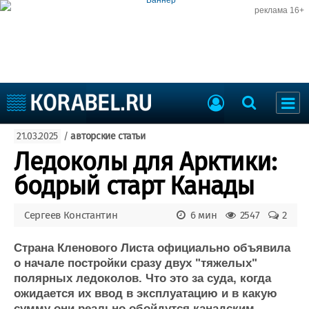
реклама 16+
Судостроение
21.03.2025
/
авторские статьи
Судоходство
Судоремонт
Ледоколы для Арктики:
События
Пресс-релизы
бодрый старт Канады
Порты
Рыболовство
ВМФ
Сергеев Константин
6 мин
2547
2
Образование
Яхты и катера
Еще
Страна Кленового Листа официально объявила
о начале постройки сразу двух "тяжелых"
Судостроение
Торговая площадка
полярных ледоколов. Что это за суда, когда
ожидается их ввод в эксплуатацию и в какую
Пульс
Доска объявлений
сумму они реально обойдутся канадским