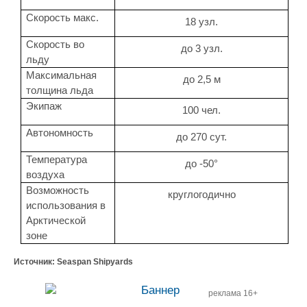
Скорость макс.
18 узл.
Скорость во
до 3 узл.
льду
Максимальная
до 2,5 м
толщина льда
Экипаж
100 чел.
Автономность
до 270 сут.
Температура
до -50°
воздуха
Возможность
круглогодично
использования в
Арктической
зоне
Источник:
Seaspan Shipyards
реклама 16+