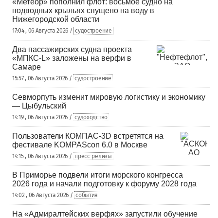
«Метеор» пополнил флот: восьмое судно на
подводных крыльях спущено на воду в
Нижегородской области
17:04 , 06 Августа 2026 /
судостроение
Два пассажирских судна проекта
«МПКС-L» заложены на верфи в
Самаре
15:57 , 06 Августа 2026 /
судостроение
Севморпуть изменит мировую логистику и экономику
— Цыбульский
14:19 , 06 Августа 2026 /
судоходство
Пользователи КОМПАС-3D встретятся на
фестивале KOMPAScon 6.0 в Москве
14:15 , 06 Августа 2026 /
пресс-релизы
В Приморье подвели итоги морского конгресса
2026 года и начали подготовку к форуму 2028 года
14:02 , 06 Августа 2026 /
события
На «Адмиралтейских верфях» запустили обучение