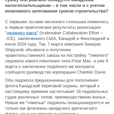
Новости
Продажа флота
налогоплательщикам – в том числе и с учетом
Компании
Оборудование
возможного затягивания сроков строительства?
Репутация
Изделия
Работа
Материалы
С первыми лучами весеннего солнышка появились
Крюинг
Услуги
и первые практические результаты реализации
Журнал
"
ледяного пакта
" (
Icebreaker Collaboration Effort
–
Реклама
ICE), заключенного США, Канадой и Финляндией в
июле 2024 года. Так, 7 марта компания
Seaspan
Shipyards объявила о получении
Конференции
Флот
правительственного заказа на постройку "тяжелого"
Выставки и семинары
Галерея флота
ледокола нового поколения типа
Polar Maх, а уже 9
Личности
Форум
марта о заключении подобного же контракта
Словарь
Отзывы
сообщило руководство корпорации
Chantier Davie.
Все службы
Оба ледокола предназначены для пополнения
флота Канадской береговой охраны, который к
настоящему времени насчитывает 18 ледокольных
судов различных типов, преимущественно малых.
Новые же "тяжелые" ледоколы позиционируются не
только как флагманы канадского арктического
флота, но и как ключевые элементы