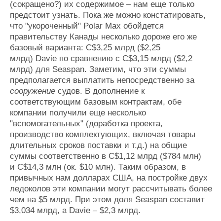
(сокращено?) их содержимое
–
нам еще только
предстоит узнать. Пока же можно констатировать,
что "укороченный" Polar Max обойдется
правительству Канады несколько дороже его же
базовый варианта: C$3,25 млрд ($2,25
млрд
)
Davie
по сравнению с
C$3,15 млрд ($2,2
млрд) для Seaspan. Заметим, что эти суммы
предполагается выплатить непосредственно за
сооружение
судов. В дополнение к
соответствующим базовым контрактам, обе
компании получили еще несколько
"вспомогательных" (доработка проекта,
производство комплектующих, включая товары
длительных сроков поставки и т.д.) на общие
суммы соответственно в C$1,12 млрд ($784 млн)
и C$14,3 млн (ок. $10 млн). Таким образом, в
привычных нам долларах США, на постройке двух
ледоколов эти компании могут рассчитывать более
чем на $5 млрд.
При этом доля
Seaspan составит
$3,034 млрд, а Davie
–
$2,3 млрд.