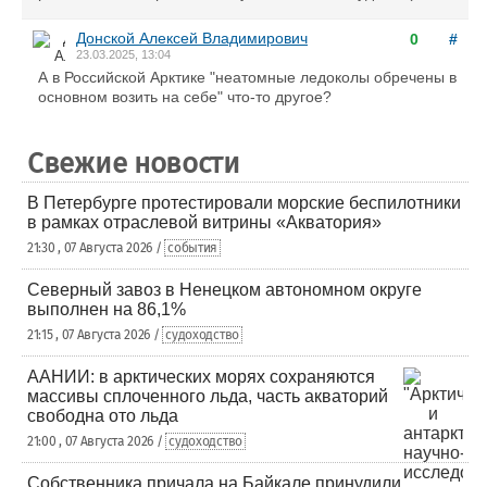
Донской Алексей Владимирович
0
#
23.03.2025, 13:04
А в Российской Арктике "неатомные ледоколы обречены в
основном возить на себе" что-то другое?
Свежие новости
В Петербурге протестировали морские беспилотники
в рамках отраслевой витрины «Акватория»
21:30 , 07 Августа 2026 /
события
Северный завоз в Ненецком автономном округе
выполнен на 86,1%
21:15 , 07 Августа 2026 /
судоходство
ААНИИ: в арктических морях сохраняются
массивы сплоченного льда, часть акваторий
свободна ото льда
21:00 , 07 Августа 2026 /
судоходство
Собственника причала на Байкале принудили