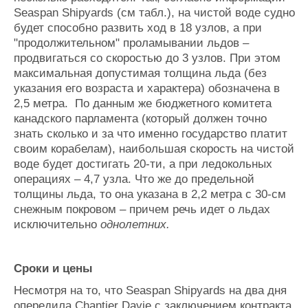
Seaspan Shipyards (см табл.), на чистой воде судно
будет способно развить ход в 18 узлов, а при
"продолжительном" проламывании льдов
–
продвигаться со скоростью до 3 узлов. При этом
максимальная допустимая толщина льда (без
указания его возраста и характера) обозначена в
2,5 метра. По данным же бюджетного комитета
канадского парламента (который должен точно
знать сколько и за что именно государство платит
своим корабелам), наибольшая скорость на чистой
воде будет достигать 20-ти, а при ледокольных
операциях – 4,7 узла. Что же до предельной
толщины льда, то она указана в 2,2 метра с 30-см
снежным покровом – причем речь идет о льдах
исключительно
однолетних.
Сроки и цены
Несмотря на то, что
Seaspan Shipyards на два дня
опередила Chantier Davie с заключением контракта,