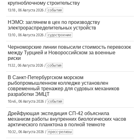
крупноблочному строительству
13:18 , 06 Августа 2026 /
события
НЭМО: заглянем в цех по производству
электрораспределительных устройств
13:10 , 06 Августа 2026 /
судостроение
Черноморские линии повысили стоимость перевозок
между Турцией и Новороссийском за военные
риски
11:32 , 06 Августа 2026 /
события
В Санкт-Петербургском морском
рыбопромышленном колледже установлен
современный тренажер для судовых механиков
разработки ЭМЦТ
10:46 , 06 Августа 2026 /
события
Дрейфующая экспедиция СП-42 объяснила
механизм работы внутренних биологических часов
арктического планктона в полной темноте
10:32 , 06 Августа 2026 /
пресс-релизы