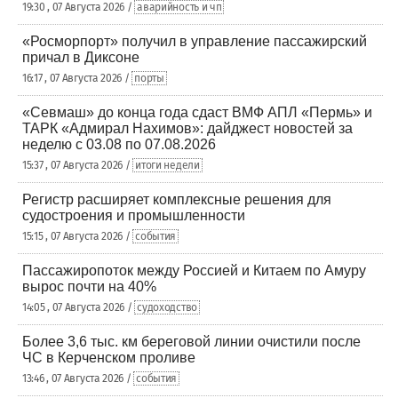
19:30 , 07 Августа 2026 /
аварийность и чп
«Росморпорт» получил в управление пассажирский
причал в Диксоне
16:17 , 07 Августа 2026 /
порты
«Севмаш» до конца года сдаст ВМФ АПЛ «Пермь» и
ТАРК «Адмирал Нахимов»: дайджест новостей за
неделю с 03.08 по 07.08.2026
15:37 , 07 Августа 2026 /
итоги недели
Регистр расширяет комплексные решения для
судостроения и промышленности
15:15 , 07 Августа 2026 /
события
Пассажиропоток между Россией и Китаем по Амуру
вырос почти на 40%
14:05 , 07 Августа 2026 /
судоходство
Более 3,6 тыс. км береговой линии очистили после
ЧС в Керченском проливе
13:46 , 07 Августа 2026 /
события