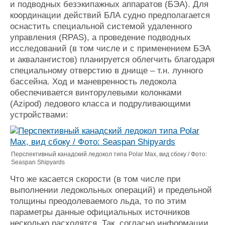
и подводных безэкипажных аппаратов (БЭА). Для
координации действий БЛА судно предполагается
оснастить специальной системой удаленного
управления
(RPAS), а проведение подводных
исследований (в том числе и с применением БЭА
и аквалангистов) планируется облегчить благодаря
специальному отверстию в днище
–
т.н. лунного
бассейна. Ход и маневренность ледокола
обеспечивается винторулевыми колонками
(Azipod)
ледового класса и подруливающими
устройствами:
Перспективный канадский ледокол типа Polar Maх, вид сбоку / Фото:
Seaspan Shipyards
Что же касается скорости (в том числе при
выполнении ледокольных операций) и предельной
толщины преодолеваемого льда, то по этим
параметры данные официальных источников
несколько расходятся. Так, согласно информации