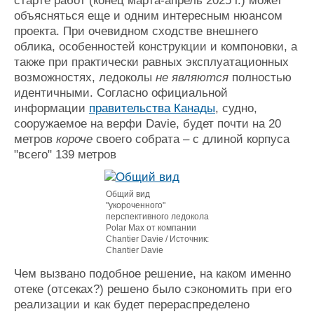
старте работ (конец марта-апрель 2025 г.) может
объясняться еще и одним интересным нюансом
проекта. При очевидном сходстве внешнего
облика, особенностей конструкции и компоновки, а
также при практически равных эксплуатационных
возможностях, ледоколы
не являются
полностью
идентичными. Согласно официальной
информации
правительства Канады
, судно,
сооружаемое на верфи Davie, будет почти на 20
метров
короче
своего собрата
–
с длиной корпуса
"всего" 139 метров
Общий вид
"укороченного"
перспективного ледокола
Polar Maх от компании
Chantier Davie / Источник:
Chantier Davie
Чем вызвано подобное решение, на каком именно
отеке (отсеках?) решено было сэкономить при его
реализации и как будет перераспределено