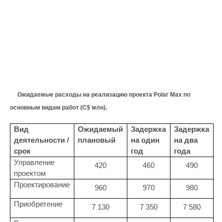
Ожидаемые расходы на реализацию проекта Polar Max по
основным видам работ (С$ млн).
Вид
Ожидаемый
Задержка
Задержка
деятельности /
плановый
на один
на два
срок
год
года
Управление
420
460
490
проектом
Проектирование
960
970
980
Приобретение
7 130
7 350
7 580