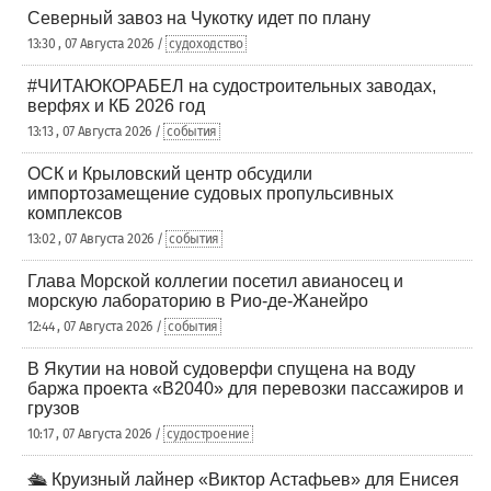
Северный завоз на Чукотку идет по плану
13:30 , 07 Августа 2026 /
судоходство
#ЧИТАЮКОРАБЕЛ на судостроительных заводах,
верфях и КБ 2026 год
13:13 , 07 Августа 2026 /
события
ОСК и Крыловский центр обсудили
импортозамещение судовых пропульсивных
комплексов
13:02 , 07 Августа 2026 /
события
Глава Морской коллегии посетил авианосец и
морскую лабораторию в Рио-де-Жанейро
12:44 , 07 Августа 2026 /
события
В Якутии на новой судоверфи спущена на воду
баржа проекта «В2040» для перевозки пассажиров и
грузов
10:17 , 07 Августа 2026 /
судостроение
🛳️ Круизный лайнер «Виктор Астафьев» для Енисея