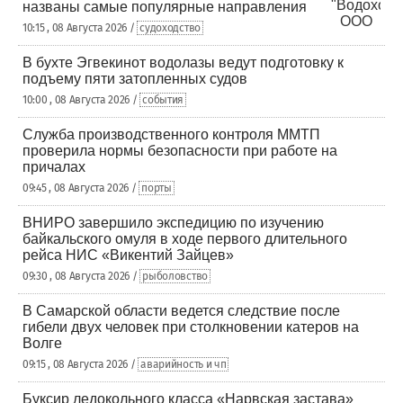
названы самые популярные направления
10:15 , 08 Августа 2026 /
судоходство
В бухте Эгвекинот водолазы ведут подготовку к
подъему пяти затопленных судов
10:00 , 08 Августа 2026 /
события
Служба производственного контроля ММТП
проверила нормы безопасности при работе на
причалах
09:45 , 08 Августа 2026 /
порты
ВНИРО завершило экспедицию по изучению
байкальского омуля в ходе первого длительного
рейса НИС «Викентий Зайцев»
09:30 , 08 Августа 2026 /
рыболовство
В Самарской области ведется следствие после
гибели двух человек при столкновении катеров на
Волге
09:15 , 08 Августа 2026 /
аварийность и чп
Буксир ледокольного класса «Нарвская застава»