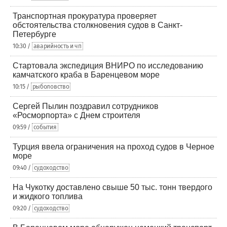
Транспортная прокуратура проверяет
обстоятельства столкновения судов в Санкт-
Петербурге
10:30 /
аварийность и чп
Стартовала экспедиция ВНИРО по исследованию
камчатского краба в Баренцевом море
10:15 /
рыболовство
Сергей Пылин поздравил сотрудников
«Росморпорта» с Днем строителя
09:59 /
события
Турция ввела ограничения на проход судов в Черное
море
09:40 /
судоходство
На Чукотку доставлено свыше 50 тыс. тонн твердого
и жидкого топлива
09:20 /
судоходство