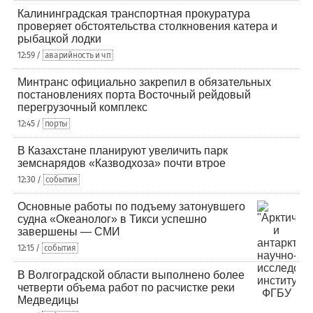
Калининградская транспортная прокуратура
проверяет обстоятельства столкновения катера и
рыбацкой лодки
12:59 /
аварийность и чп
Минтранс официально закрепил в обязательных
постановлениях порта Восточный рейдовый
перегрузочный комплекс
12:45 /
порты
В Казахстане планируют увеличить парк
земснарядов «Казводхоза» почти втрое
12:30 /
события
Основные работы по подъему затонувшего
судна «Океанолог» в Тикси успешно
завершены — СМИ
12:15 /
события
В Волгоградской области выполнено более
четверти объема работ по расчистке реки
Медведицы