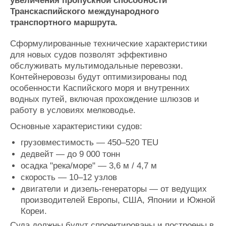
увеличения пропускной способности
Журнал
Транскаспийского международного
Реклама
транспортного маршрута.
Сформулированные технические характеристики
Конференции
Флот
для новых судов позволят эффективно
Выставки и семинары
Галерея флота
обслуживать мультимодальные перевозки.
Личности
Форум
Контейнеровозы будут оптимизированы под
особенности Каспийского моря и внутренних
Словарь
Отзывы
водных путей, включая прохождение шлюзов и
Все службы
работу в условиях мелководье.
Основные характеристики судов:
грузовместимость — 450–520 TEU
дедвейт — до 9 000 тонн
осадка "река/море" — 3,6 м / 4,7 м
скорость — 10–12 узлов
двигатели и дизель-генераторы — от ведущих
производителей Европы, США, Японии и Южной
Кореи.
Суда должны будут спроектированы и построены в