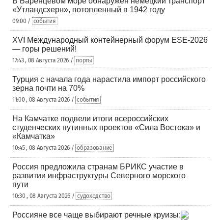
В Баренцевом море обнаружен немецкий транспорт
«Утландсхерн», потопленный в 1942 году
09:00 /
события
XVI Международный контейнерный форум ESE-2026
— горы решений!
17:43 , 08 Августа 2026 /
порты
Турция с начала года нарастила импорт российского
зерна почти на 70%
11:00 , 08 Августа 2026 /
события
На Камчатке подвели итоги всероссийских
студенческих путинных проектов «Сила Востока» и
«Камчатка»
10:45 , 08 Августа 2026 /
образование
Россия предложила странам БРИКС участие в
развитии инфраструктуры Северного морского
пути
10:30 , 08 Августа 2026 /
судоходство
Россияне все чаще выбирают речные круизы: