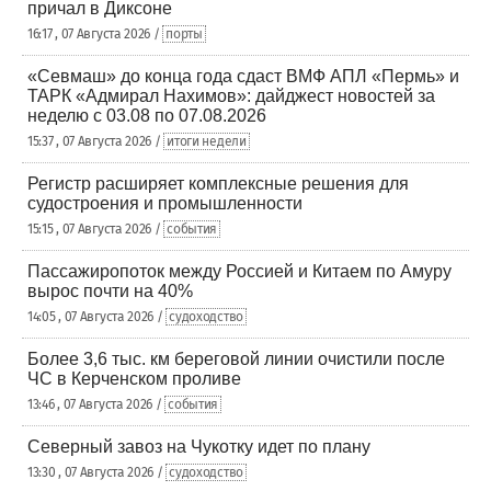
причал в Диксоне
16:17 , 07 Августа 2026 /
порты
«Севмаш» до конца года сдаст ВМФ АПЛ «Пермь» и
ТАРК «Адмирал Нахимов»: дайджест новостей за
неделю с 03.08 по 07.08.2026
15:37 , 07 Августа 2026 /
итоги недели
Регистр расширяет комплексные решения для
судостроения и промышленности
15:15 , 07 Августа 2026 /
события
Пассажиропоток между Россией и Китаем по Амуру
вырос почти на 40%
14:05 , 07 Августа 2026 /
судоходство
Более 3,6 тыс. км береговой линии очистили после
ЧС в Керченском проливе
13:46 , 07 Августа 2026 /
события
Северный завоз на Чукотку идет по плану
13:30 , 07 Августа 2026 /
судоходство