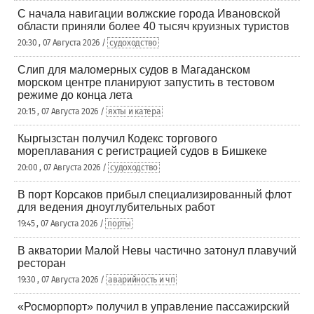
С начала навигации волжские города Ивановской
области приняли более 40 тысяч круизных туристов
20:30 , 07 Августа 2026 /
судоходство
Слип для маломерных судов в Магаданском
морском центре планируют запустить в тестовом
режиме до конца лета
20:15 , 07 Августа 2026 /
яхты и катера
Кыргызстан получил Кодекс торгового
мореплавания с регистрацией судов в Бишкеке
20:00 , 07 Августа 2026 /
судоходство
В порт Корсаков прибыл специализированный флот
для ведения дноуглубительных работ
19:45 , 07 Августа 2026 /
порты
В акватории Малой Невы частично затонул плавучий
ресторан
19:30 , 07 Августа 2026 /
аварийность и чп
«Росморпорт» получил в управление пассажирский