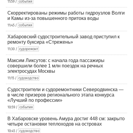
11:59 /
события
Скорректированы режимы работы гидроузлов Волги
и Камы из-за повышенного притока воды
11:45 /
события
Хабаровский судостроительный завод приступил к
ремонту буксира «Стрежень»
11:30 /
судоремонт
Максим Ликсутов: с начала года пассажиры
совершили более 1 млн поездок на речных
электросудах Москвы
11:15 /
судоходство
Судостроители и судоремонтники Северодвинска —
в числе призеров регионального этапа конкурса
«Лучший по профессии»
10:59 /
события
В Хабаровске уровень Амура достиг 448 см: закрыто
четыре остановки теплоходов на островах
10:45 /
судоходство