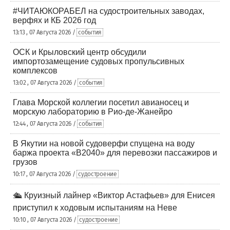
#ЧИТАЮКОРАБЕЛ на судостроительных заводах,
верфях и КБ 2026 год
13:13 , 07 Августа 2026 /
события
ОСК и Крыловский центр обсудили
импортозамещение судовых пропульсивных
комплексов
13:02 , 07 Августа 2026 /
события
Глава Морской коллегии посетил авианосец и
морскую лабораторию в Рио-де-Жанейро
12:44 , 07 Августа 2026 /
события
В Якутии на новой судоверфи спущена на воду
баржа проекта «В2040» для перевозки пассажиров и
грузов
10:17 , 07 Августа 2026 /
судостроение
🛳️ Круизный лайнер «Виктор Астафьев» для Енисея
приступил к ходовым испытаниям на Неве
10:10 , 07 Августа 2026 /
судостроение