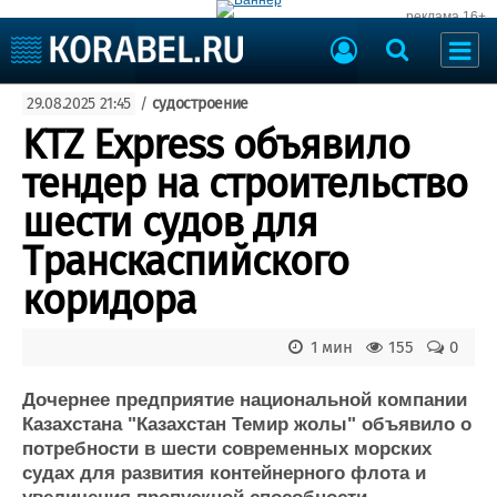
реклама 16+
Судостроение
29.08.2025 21:45
/
судостроение
Судоходство
Судоремонт
KTZ Express объявило
События
Пресс-релизы
тендер на строительство
Порты
Рыболовство
шести судов для
ВМФ
Образование
Транскаспийского
Яхты и катера
Еще
коридора
Судостроение
Торговая площадка
1 мин
155
0
Пульс
Доска объявлений
Новости
Продажа флота
Дочернее предприятие национальной компании
Компании
Оборудование
Казахстана "Казахстан Темир жолы" объявило о
Репутация
Изделия
потребности в шести современных морских
Работа
Материалы
судах для развития контейнерного флота и
Крюинг
Услуги