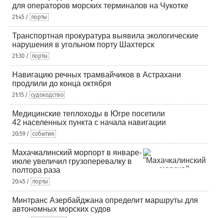
для операторов морских терминалов на Чукотке
21:45 /
порты
Транспортная прокуратура выявила экологические
нарушения в угольном порту Шахтерск
21:30 /
порты
Навигацию речных трамвайчиков в Астрахани
продлили до конца октября
21:15 /
судоходство
Медицинские теплоходы в Югре посетили
42 населенных пункта с начала навигации
20:59 /
события
Махачкалинский морпорт в январе-
июле увеличил грузоперевалку в
полтора раза
20:45 /
порты
Минтранс Азербайджана определит маршруты для
автономных морских судов