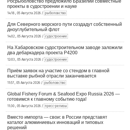
Росрыболовство предложило Бразилии совместные
проекты в судостроении и науке
14:18 , 05 Августа 2026 /
рыболовство
Для Северного морского пути создадут собственный
дноуглубительный флот
14:02 , 05 Августа 2026 /
судостроение
На Хабаровском судостроительном заводе заложили
два дебаркадера проекта Р4200
12:03 , 05 Августа 2026 /
судостроение
Приём заявок на участие со стендом в главной
выставке рыбной отрасли заканчивается
11:57 , 05 Августа 2026 /
рыболовство
Global Fishery Forum & Seafood Expo Russia 2026 —
готовимся к главному событию года!
11:30 , 05 Августа 2026 /
пресс-релизы
Вместо импорта — свои: в России представят
каталог алюминиевых инноваций и типовых
решений