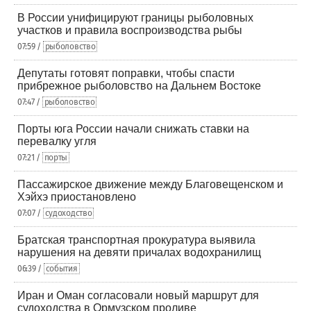
В России унифицируют границы рыболовных
участков и правила воспроизводства рыбы
07:59 /
рыболовство
Депутаты готовят поправки, чтобы спасти
прибрежное рыболовство на Дальнем Востоке
07:47 /
рыболовство
Порты юга России начали снижать ставки на
перевалку угля
07:21 /
порты
Пассажирское движение между Благовещенском и
Хэйхэ приостановлено
07:07 /
судоходство
Братская транспортная прокуратура выявила
нарушения на девяти причалах водохранилищ
06:39 /
события
Иран и Оман согласовали новый маршрут для
судоходства в Ормузском проливе