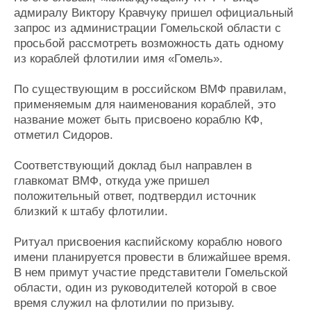
Журнал
адмиралу Виктору Кравчуку пришел официальный
запрос из администрации Гомельской области с
Реклама
просьбой рассмотреть возможность дать одному
из кораблей флотилии имя «Гомель».
Конференции
Флот
Выставки и семинары
Галерея флота
По существующим в российском ВМФ правилам,
применяемым для наименования кораблей, это
Личности
Форум
название может быть присвоено кораблю КФ,
Словарь
Отзывы
отметил Сидоров.
Все службы
Соответствующий доклад был направлен в
главкомат ВМФ, откуда уже пришел
положительный ответ, подтвердил источник
близкий к штабу флотилии.
Ритуал присвоения каспийскому кораблю нового
имени планируется провести в ближайшее время.
В нем примут участие представители Гомельской
области, один из руководителей которой в свое
время служил на флотилии по призыву.