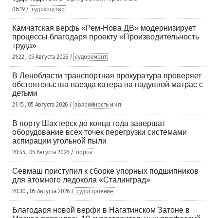
06:19 /
судоходство
Камчатская верфь «Рем-Нова ДВ» модернизирует
процессы благодаря проекту «Производительность
труда»
21:22 , 05 Августа 2026 /
судоремонт
В Ленобласти транспортная прокуратура проверяет
обстоятельства наезда катера на надувной матрас с
детьми
21:15 , 05 Августа 2026 /
аварийность и чп
В порту Шахтерск до конца года завершат
оборудование всех точек перегрузки системами
аспирации угольной пыли
20:45 , 05 Августа 2026 /
порты
Севмаш приступил к сборке упорных подшипников
для атомного ледокола «Сталинград»
20:30 , 05 Августа 2026 /
судостроение
Благодаря новой верфи в Нагатинском Затоне в