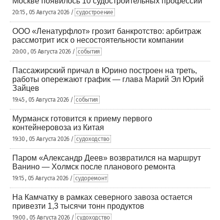
Москве появилось 10 судостроительных профессий
20:15 , 05 Августа 2026 /
судостроение
ООО «Ленатурфлот» грозит банкротство: арбитраж
рассмотрит иск о несостоятельности компании
20:00 , 05 Августа 2026 /
события
Пассажирский причал в Юрино построен на треть,
работы опережают график — глава Марий Эл Юрий
Зайцев
19:45 , 05 Августа 2026 /
события
Мурманск готовится к приему первого
контейнеровоза из Китая
19:30 , 05 Августа 2026 /
судоходство
Паром «Александр Деев» возвратился на маршрут
Ванино — Холмск после планового ремонта
19:15 , 05 Августа 2026 /
судоремонт
На Камчатку в рамках северного завоза остается
привезти 1,3 тысячи тонн продуктов
19:00 , 05 Августа 2026 /
судоходство