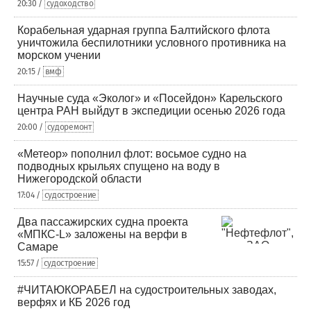
20:30 /
судоходство
Корабельная ударная группа Балтийского флота
уничтожила беспилотники условного противника на
морском учении
20:15 /
вмф
Научные суда «Эколог» и «Посейдон» Карельского
центра РАН выйдут в экспедиции осенью 2026 года
20:00 /
судоремонт
«Метеор» пополнил флот: восьмое судно на
подводных крыльях спущено на воду в
Нижегородской области
17:04 /
судостроение
Два пассажирских судна проекта
«МПКС-L» заложены на верфи в
Самаре
15:57 /
судостроение
#ЧИТАЮКОРАБЕЛ на судостроительных заводах,
верфях и КБ 2026 год