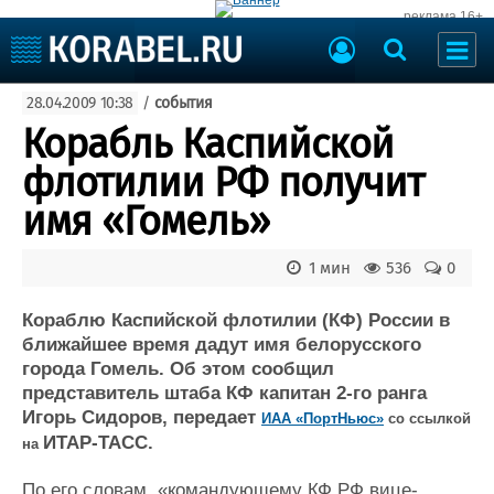
реклама 16+
Судостроение
28.04.2009 10:38
/
события
Судоходство
Судоремонт
Корабль Каспийской
События
Пресс-релизы
флотилии РФ получит
Порты
Рыболовство
имя «Гомель»
ВМФ
Образование
Яхты и катера
1 мин
536
0
Еще
Кораблю Каспийской флотилии (КФ) России в
Судостроение
Торговая площадка
ближайшее время дадут имя белорусского
Пульс
Доска объявлений
города Гомель. Об этом сообщил
Новости
Продажа флота
представитель штаба КФ капитан 2-го ранга
Компании
Оборудование
Игорь Сидоров, передает
ИАА «ПортНьюс»
со ссылкой
Репутация
Изделия
ИТАР-ТАСС.
на
Работа
Материалы
Крюинг
Услуги
По его словам, «командующему КФ РФ вице-