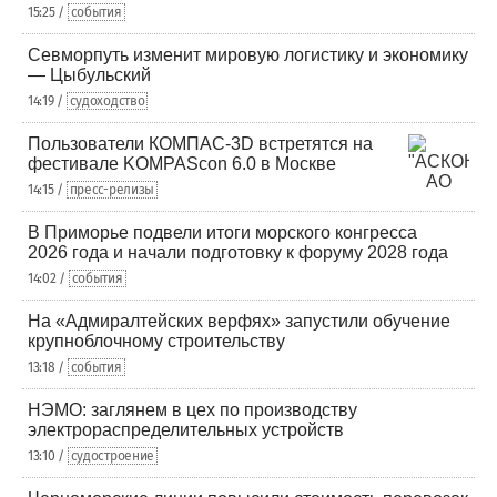
15:25 /
события
Севморпуть изменит мировую логистику и экономику
— Цыбульский
14:19 /
судоходство
Пользователи КОМПАС-3D встретятся на
фестивале KOMPAScon 6.0 в Москве
14:15 /
пресс-релизы
В Приморье подвели итоги морского конгресса
2026 года и начали подготовку к форуму 2028 года
14:02 /
события
На «Адмиралтейских верфях» запустили обучение
крупноблочному строительству
13:18 /
события
НЭМО: заглянем в цех по производству
электрораспределительных устройств
13:10 /
судостроение