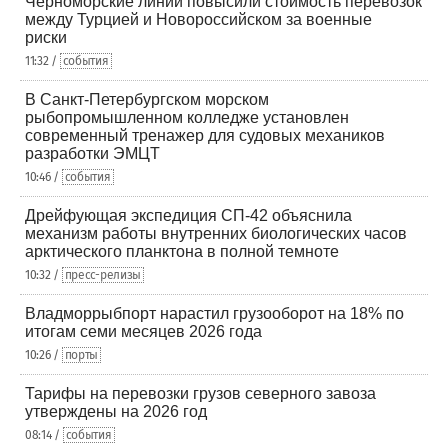
Черноморские линии повысили стоимость перевозок
между Турцией и Новороссийском за военные
риски
11:32 /
события
В Санкт-Петербургском морском
рыбопромышленном колледже установлен
современный тренажер для судовых механиков
разработки ЭМЦТ
10:46 /
события
Дрейфующая экспедиция СП-42 объяснила
механизм работы внутренних биологических часов
арктического планктона в полной темноте
10:32 /
пресс-релизы
Владморрыбпорт нарастил грузооборот на 18% по
итогам семи месяцев 2026 года
10:26 /
порты
Тарифы на перевозки грузов северного завоза
утверждены на 2026 год
08:14 /
события