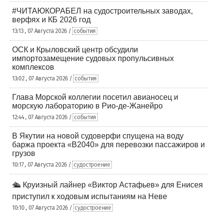
#ЧИТАЮКОРАБЕЛ на судостроительных заводах,
верфях и КБ 2026 год
13:13 , 07 Августа 2026 /
события
ОСК и Крыловский центр обсудили
импортозамещение судовых пропульсивных
комплексов
13:02 , 07 Августа 2026 /
события
Глава Морской коллегии посетил авианосец и
морскую лабораторию в Рио-де-Жанейро
12:44 , 07 Августа 2026 /
события
В Якутии на новой судоверфи спущена на воду
баржа проекта «В2040» для перевозки пассажиров и
грузов
10:17 , 07 Августа 2026 /
судостроение
🛳️ Круизный лайнер «Виктор Астафьев» для Енисея
приступил к ходовым испытаниям на Неве
10:10 , 07 Августа 2026 /
судостроение