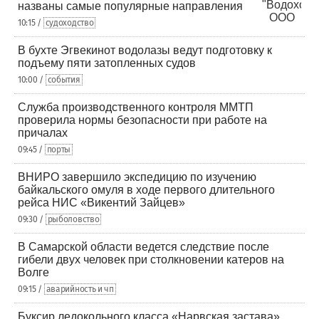
названы самые популярные направления
10:15 /
судоходство
В бухте Эгвекинот водолазы ведут подготовку к
подъему пяти затопленных судов
10:00 /
события
Служба производственного контроля ММТП
проверила нормы безопасности при работе на
причалах
09:45 /
порты
ВНИРО завершило экспедицию по изучению
байкальского омуля в ходе первого длительного
рейса НИС «Викентий Зайцев»
09:30 /
рыболовство
В Самарской области ведется следствие после
гибели двух человек при столкновении катеров на
Волге
09:15 /
аварийность и чп
Буксир ледокольного класса «Нарвская застава»