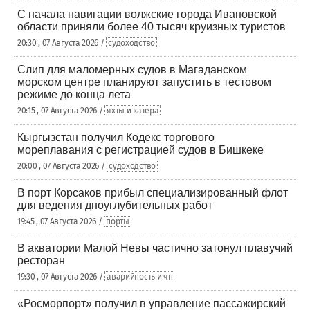
С начала навигации волжские города Ивановской
области приняли более 40 тысяч круизных туристов
20:30 , 07 Августа 2026 /
судоходство
Слип для маломерных судов в Магаданском
морском центре планируют запустить в тестовом
режиме до конца лета
20:15 , 07 Августа 2026 /
яхты и катера
Кыргызстан получил Кодекс торгового
мореплавания с регистрацией судов в Бишкеке
20:00 , 07 Августа 2026 /
судоходство
В порт Корсаков прибыл специализированный флот
для ведения дноуглубительных работ
19:45 , 07 Августа 2026 /
порты
В акватории Малой Невы частично затонул плавучий
ресторан
19:30 , 07 Августа 2026 /
аварийность и чп
«Росморпорт» получил в управление пассажирский