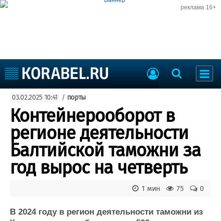
реклама 16+
Судостроение
03.02.2025 10:41
/
порты
Судоходство
Судоремонт
Контейнерооборот в
События
Пресс-релизы
регионе деятельности
Порты
Рыболовство
Балтийской таможни за
ВМФ
Образование
год вырос на четверть
Яхты и катера
Еще
1 мин
75
0
Судостроение
Торговая площадка
Пульс
Доска объявлений
В 2024 году в регион деятельности таможни из