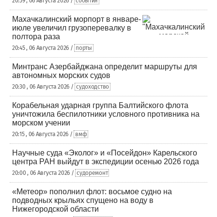
20:59 , 06 Августа 2026 /
события
Махачкалинский морпорт в январе-
июле увеличил грузоперевалку в
полтора раза
20:45 , 06 Августа 2026 /
порты
Минтранс Азербайджана определит маршруты для
автономных морских судов
20:30 , 06 Августа 2026 /
судоходство
Корабельная ударная группа Балтийского флота
уничтожила беспилотники условного противника на
морском учении
20:15 , 06 Августа 2026 /
вмф
Научные суда «Эколог» и «Посейдон» Карельского
центра РАН выйдут в экспедиции осенью 2026 года
20:00 , 06 Августа 2026 /
судоремонт
«Метеор» пополнил флот: восьмое судно на
подводных крыльях спущено на воду в
Нижегородской области