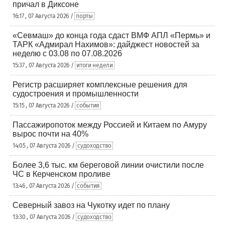
причал в Диксоне
16:17 , 07 Августа 2026 /
порты
«Севмаш» до конца года сдаст ВМФ АПЛ «Пермь» и
ТАРК «Адмирал Нахимов»: дайджест новостей за
неделю с 03.08 по 07.08.2026
15:37 , 07 Августа 2026 /
итоги недели
Регистр расширяет комплексные решения для
судостроения и промышленности
15:15 , 07 Августа 2026 /
события
Пассажиропоток между Россией и Китаем по Амуру
вырос почти на 40%
14:05 , 07 Августа 2026 /
судоходство
Более 3,6 тыс. км береговой линии очистили после
ЧС в Керченском проливе
13:46 , 07 Августа 2026 /
события
Северный завоз на Чукотку идет по плану
13:30 , 07 Августа 2026 /
судоходство