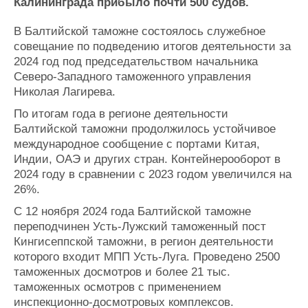
Новости
Продажа флота
Калининграда прибыло почти 500 судов.
Компании
Оборудование
В Балтийской таможне состоялось служебное
Репутация
Изделия
совещание по подведению итогов деятельности за
Работа
Материалы
2024 год под председательством начальника
Крюинг
Услуги
Северо-Западного таможенного управления
Журнал
Николая Лагирева.
Реклама
По итогам года в регионе деятельности
Балтийской таможни продолжилось устойчивое
Конференции
Флот
международное сообщение с портами Китая,
Индии, ОАЭ и других стран. Контейнерооборот в
Выставки и семинары
Галерея флота
2024 году в сравнении с 2023 годом увеличился на
Личности
Форум
26%.
Словарь
Отзывы
Все службы
С 12 ноября 2024 года Балтийской таможне
переподчинен Усть-Лужский таможенный пост
Кингисеппской таможни, в регион деятельности
которого входит МПП Усть-Луга. Проведено 2500
таможенных досмотров и более 21 тыс.
таможенных осмотров с применением
инспекционно-досмотровых комплексов.