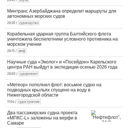
20:45 /
порты
Минтранс Азербайджана определит маршруты для
автономных морских судов
20:30 /
судоходство
Корабельная ударная группа Балтийского флота
уничтожила беспилотники условного противника на
морском учении
20:15 /
вмф
Научные суда «Эколог» и «Посейдон» Карельского
центра РАН выйдут в экспедиции осенью 2026 года
20:00 /
судоремонт
«Метеор» пополнил флот: восьмое судно на
подводных крыльях спущено на воду в
Нижегородской области
17:04 /
судостроение
Два пассажирских судна проекта
«МПКС-L» заложены на верфи в
Самаре