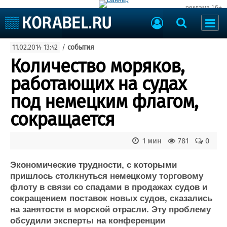
реклама 16+
Судостроение
11.02.2014 13:42
/
события
Судоходство
Судоремонт
Количество моряков,
События
Пресс-релизы
работающих на судах
Порты
Рыболовство
под немецким флагом,
ВМФ
Образование
сокращается
Яхты и катера
Еще
1 мин
781
0
Судостроение
Торговая площадка
Пульс
Доска объявлений
Экономические трудности, с которыми
Новости
Продажа флота
пришлось столкнуться немецкому торговому
флоту в связи со спадами в продажах судов и
Компании
Оборудование
сокращением поставок новых судов, сказались
Репутация
Изделия
на занятости в морской отрасли. Эту проблему
Работа
Материалы
обсудили эксперты на конференции
Крюинг
Услуги