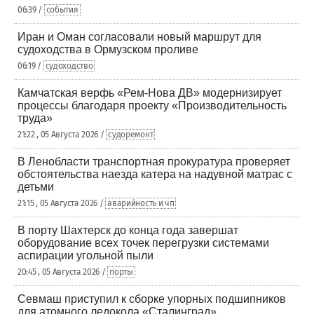
06:39 /
события
Иран и Оман согласовали новый маршрут для
судоходства в Ормузском проливе
06:19 /
судоходство
Камчатская верфь «Рем-Нова ДВ» модернизирует
процессы благодаря проекту «Производительность
труда»
21:22 , 05 Августа 2026 /
судоремонт
В Ленобласти транспортная прокуратура проверяет
обстоятельства наезда катера на надувной матрас с
детьми
21:15 , 05 Августа 2026 /
аварийность и чп
В порту Шахтерск до конца года завершат
оборудование всех точек перегрузки системами
аспирации угольной пыли
20:45 , 05 Августа 2026 /
порты
Севмаш приступил к сборке упорных подшипников
для атомного ледокола «Сталинград»