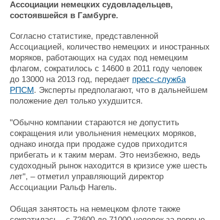
Ассоциации немецких судовладельцев,
Журнал
состоявшейся в Гамбурге.
Реклама
Согласно статистике, представленной
Ассоциацией, количество немецких и иностранных
Конференции
Флот
моряков, работающих на судах под немецким
Выставки и семинары
Галерея флота
флагом, сократилось с 14600 в 2011 году человек
Личности
Форум
до 13000 на 2013 год, передает
пресс-служба
Словарь
Отзывы
РПСМ
. Эксперты предполагают, что в дальнейшем
Все службы
положение дел только ухудшится.
"Обычно компании стараются не допустить
сокращения или увольнения немецких моряков,
однако иногда при продаже судов приходится
прибегать и к таким мерам. Это неизбежно, ведь
судоходный рынок находится в кризисе уже шесть
лет", – отметил управляющий директор
Ассоциации Ральф Нагель.
Общая занятость на немецком флоте также
сократилась - с 72600 до 71000 человек за первые