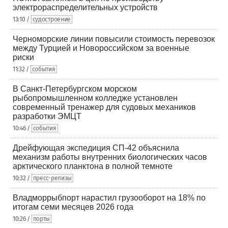
электрораспределительных устройств
13:10 /
судостроение
Черноморские линии повысили стоимость перевозок
между Турцией и Новороссийском за военные
риски
11:32 /
события
В Санкт-Петербургском морском
рыбопромышленном колледже установлен
современный тренажер для судовых механиков
разработки ЭМЦТ
10:46 /
события
Дрейфующая экспедиция СП-42 объяснила
механизм работы внутренних биологических часов
арктического планктона в полной темноте
10:32 /
пресс-релизы
Владморрыбпорт нарастил грузооборот на 18% по
итогам семи месяцев 2026 года
10:26 /
порты