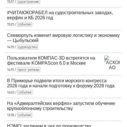
15:57 /
судостроение
#ЧИТАЮКОРАБЕЛ на судостроительных заводах,
верфях и КБ 2026 год
15:25 /
события
Севморпуть изменит мировую логистику и экономику
— Цыбульский
14:19 /
судоходство
Пользователи КОМПАС-3D встретятся на
фестивале KOMPAScon 6.0 в Москве
14:15 /
пресс-релизы
В Приморье подвели итоги морского конгресса
2026 года и начали подготовку к форуму 2028 года
14:02 /
события
На «Адмиралтейских верфях» запустили обучение
крупноблочному строительству
13:18 /
события
НЭМО: заглянем в цех по производству