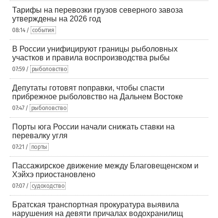
Тарифы на перевозки грузов северного завоза
утверждены на 2026 год
08:14 /
события
В России унифицируют границы рыболовных
участков и правила воспроизводства рыбы
07:59 /
рыболовство
Депутаты готовят поправки, чтобы спасти
прибрежное рыболовство на Дальнем Востоке
07:47 /
рыболовство
Порты юга России начали снижать ставки на
перевалку угля
07:21 /
порты
Пассажирское движение между Благовещенском и
Хэйхэ приостановлено
07:07 /
судоходство
Братская транспортная прокуратура выявила
нарушения на девяти причалах водохранилищ