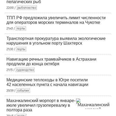
пелагических рыб
22:00 /
рыболовство
ТПП РФ предложила увеличить лимит численности
для операторов морских терминалов на Чукотке
21:45 /
порты
Транспортная прокуратура выявила экологические
нарушения в угольном порту Шахтерск
21:30 /
порты
Навигацию речных трамвайчиков в Астрахани
продлили до конца октября
21:15 /
судоходство
Медицинские теплоходы в Югре посетили
42 населенных пункта с начала навигации
20:59 /
события
Махачкалинский морпорт в январе-
июле увеличил грузоперевалку в
полтора раза