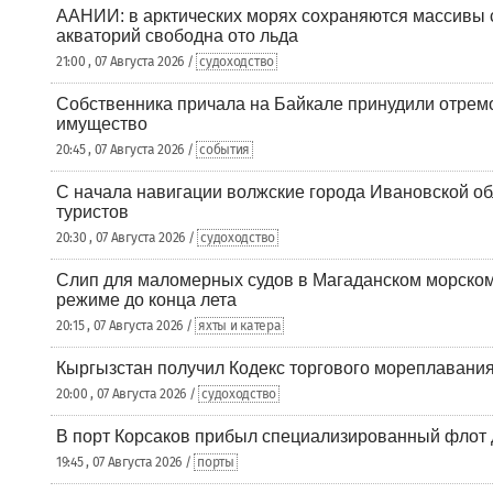
ААНИИ: в арктических морях сохраняются массивы с
акваторий свободна ото льда
21:00 , 07 Августа 2026 /
судоходство
Собственника причала на Байкале принудили отрем
имущество
20:45 , 07 Августа 2026 /
события
С начала навигации волжские города Ивановской об
туристов
20:30 , 07 Августа 2026 /
судоходство
Слип для маломерных судов в Магаданском морском 
режиме до конца лета
20:15 , 07 Августа 2026 /
яхты и катера
Кыргызстан получил Кодекс торгового мореплавания
20:00 , 07 Августа 2026 /
судоходство
В порт Корсаков прибыл специализированный флот 
19:45 , 07 Августа 2026 /
порты