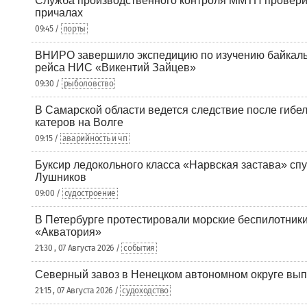
Служба производственного контроля ММТП провери
причалах
09:45 /
порты
ВНИРО завершило экспедицию по изучению байкальс
рейса НИС «Викентий Зайцев»
09:30 /
рыболовство
В Самарской области ведется следствие после гибел
катеров на Волге
09:15 /
аварийность и чп
Буксир ледокольного класса «Нарвская застава» спу
Лушников
09:00 /
судостроение
В Петербурге протестировали морские беспилотники
«Акватория»
21:30 , 07 Августа 2026 /
события
Северный завоз в Ненецком автономном округе вып
21:15 , 07 Августа 2026 /
судоходство