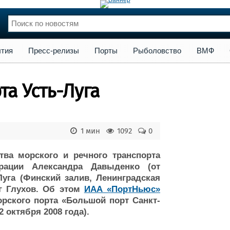
сс-релизы
Порты
Рыболовство
ВМФ
Образование
Яхт
тия
Пресс-релизы
Порты
Рыболовство
ВМФ
нции
Флот
и и семинары
Галерея флота
та Усть-Луга
и
Форум
Отзывы
Все службы
1 мин
1092
0
тва морского и речного транспорта
ерации Александра Давыденко (от
-Луга (Финский залив, Ленинградская
ег Глухов. Об этом
ИАА «ПортНьюс»
ского порта «Большой порт Санкт-
 октября 2008 года).