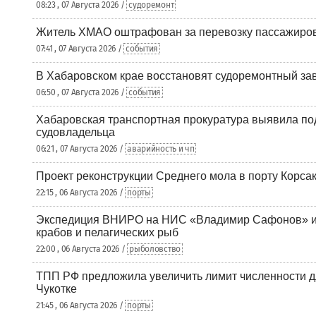
08:23 , 07 Августа 2026 /
судоремонт
Житель ХМАО оштрафован за перевозку пассажиров 
07:41 , 07 Августа 2026 /
события
В Хабаровском крае восстановят судоремонтный за
06:50 , 07 Августа 2026 /
события
Хабаровская транспортная прокуратура выявила по
судовладельца
06:21 , 07 Августа 2026 /
аварийность и чп
Проект реконструкции Среднего мола в порту Корса
22:15 , 06 Августа 2026 /
порты
Экспедиция ВНИРО на НИС «Владимир Сафонов» и
крабов и пелагических рыб
22:00 , 06 Августа 2026 /
рыболовство
ТПП РФ предложила увеличить лимит численности д
Чукотке
21:45 , 06 Августа 2026 /
порты