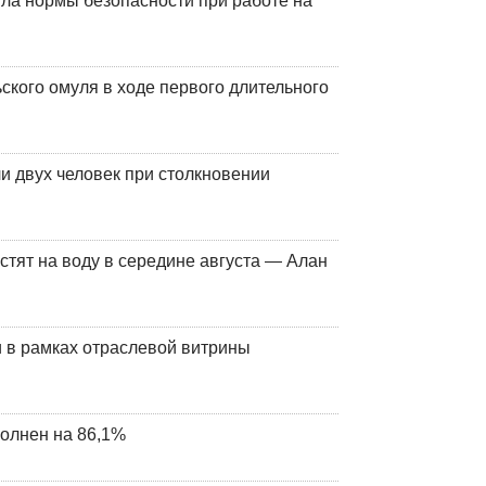
ла нормы безопасности при работе на
кого омуля в ходе первого длительного
и двух человек при столкновении
стят на воду в середине августа — Алан
 в рамках отраслевой витрины
олнен на 86,1%