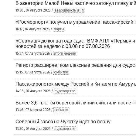
В акватории Малой Невы частично затонул плавучий
19:30 , 07 Августа 2026 /
аварийность и чп
«Росморпорт» получил в управление пассажирский 
16:17 , 07 Августа 2026 /
порты
«Севмаш» до конца года сдаст ВМФ АПЛ «Пермь» и
новостей за неделю с 03.08 по 07.08.2026
15:37 , 07 Августа 2026 /
итоги недели
Регистр расширяет комплексные решения для судо
15:15 , 07 Августа 2026 /
события
Пассажиропоток между Россией и Китаем по Амуру 
14:05 , 07 Августа 2026 /
судоходство
Более 3,6 тыс. км береговой линии очистили после 
13:46 , 07 Августа 2026 /
события
Северный завоз на Чукотку идет по плану
13:30 , 07 Августа 2026 /
судоходство