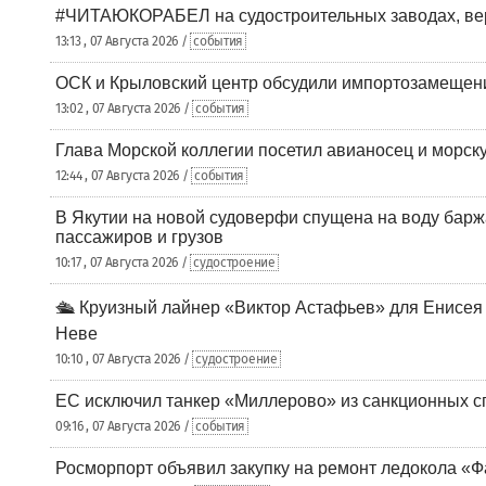
#ЧИТАЮКОРАБЕЛ на судостроительных заводах, вер
13:13 , 07 Августа 2026 /
события
ОСК и Крыловский центр обсудили импортозамещен
13:02 , 07 Августа 2026 /
события
Глава Морской коллегии посетил авианосец и морс
12:44 , 07 Августа 2026 /
события
В Якутии на новой судоверфи спущена на воду барж
пассажиров и грузов
10:17 , 07 Августа 2026 /
судостроение
🛳️ Круизный лайнер «Виктор Астафьев» для Енисея
Неве
10:10 , 07 Августа 2026 /
судостроение
ЕС исключил танкер «Миллерово» из санкционных с
09:16 , 07 Августа 2026 /
события
Росморпорт объявил закупку на ремонт ледокола «Ф