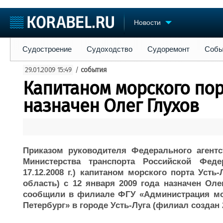
Новости
Судостроение
Судоходство
Судоремонт
События
Пре
Судостроение
Судоходство
Судоремонт
Собы
Судостроение
Торговая площадка
Конфере
29.01.2009 15:49
/
события
Пульс
Доска объявлений
Выставк
Капитаном морского пор
Новости
Продажа флота
Личност
Компании
Оборудование
Словарь
назначен Олег Глухов
Репутация
Изделия
Работа
Материалы
Крюинг
Услуги
Журнал
Приказом руководителя Федерального агентс
Реклама
Министерства транспорта Российской Фед
17.12.2008 г.) капитаном морского порта Усть
область) с 12 января 2009 года назначен Ол
сообщили в филиале ФГУ «Администрация мор
Петербург» в городе Усть-Луга (филиал создан 2