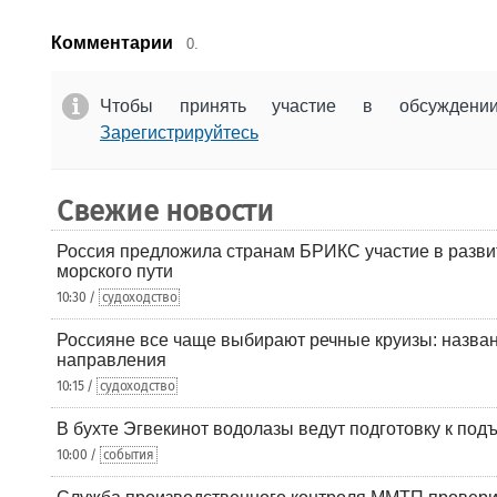
Комментарии
0.
Чтобы принять участие в обсужден
Зарегистрируйтесь
Свежие новости
Россия предложила странам БРИКС участие в разв
морского пути
10:30 /
судоходство
Россияне все чаще выбирают речные круизы: назв
направления
10:15 /
судоходство
В бухте Эгвекинот водолазы ведут подготовку к под
10:00 /
события