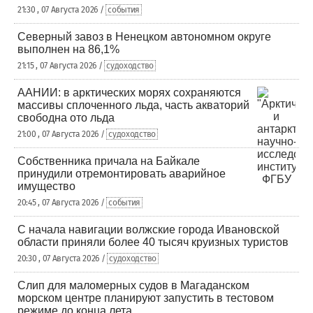
21:30 , 07 Августа 2026 /
события
Северный завоз в Ненецком автономном округе
выполнен на 86,1%
21:15 , 07 Августа 2026 /
судоходство
ААНИИ: в арктических морях сохраняются
массивы сплоченного льда, часть акваторий
свободна ото льда
21:00 , 07 Августа 2026 /
судоходство
Собственника причала на Байкале
принудили отремонтировать аварийное
имущество
20:45 , 07 Августа 2026 /
события
С начала навигации волжские города Ивановской
области приняли более 40 тысяч круизных туристов
20:30 , 07 Августа 2026 /
судоходство
Слип для маломерных судов в Магаданском
морском центре планируют запустить в тестовом
режиме до конца лета