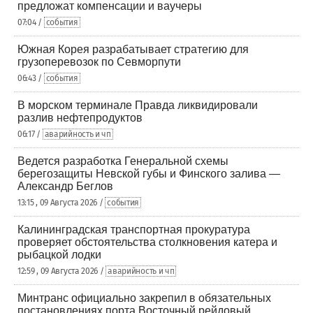
предложат компенсации и ваучеры
07:04 /
события
Южная Корея разрабатывает стратегию для
грузоперевозок по Севморпути
06:43 /
события
В морском терминале Правда ликвидировали
разлив нефтепродуктов
06:17 /
аварийность и чп
Ведется разработка Генеральной схемы
берегозащиты Невской губы и Финского залива —
Александр Беглов
13:15 , 09 Августа 2026 /
события
Калининградская транспортная прокуратура
проверяет обстоятельства столкновения катера и
рыбацкой лодки
12:59 , 09 Августа 2026 /
аварийность и чп
Минтранс официально закрепил в обязательных
постановлениях порта Восточный рейдовый