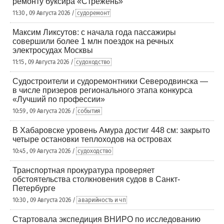
ремонту буксира «Стрежень»
11:30 , 09 Августа 2026 /
судоремонт
Максим Ликсутов: с начала года пассажиры
совершили более 1 млн поездок на речных
электросудах Москвы
11:15 , 09 Августа 2026 /
судоходство
Судостроители и судоремонтники Северодвинска —
в числе призеров регионального этапа конкурса
«Лучший по профессии»
10:59 , 09 Августа 2026 /
события
В Хабаровске уровень Амура достиг 448 см: закрыто
четыре остановки теплоходов на островах
10:45 , 09 Августа 2026 /
судоходство
Транспортная прокуратура проверяет
обстоятельства столкновения судов в Санкт-
Петербурге
10:30 , 09 Августа 2026 /
аварийность и чп
Стартовала экспедиция ВНИРО по исследованию