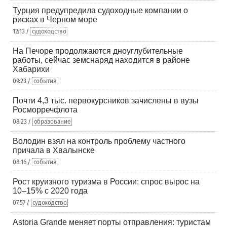
Турция предупредила судоходные компании о
рисках в Черном море
12:13 /
судоходство
На Печоре продолжаются дноуглубительные
работы, сейчас земснаряд находится в районе
Хабарихи
09:23 /
события
Почти 4,3 тыс. первокурсников зачислены в вузы
Росморречфлота
08:23 /
образование
Володин взял на контроль проблему частного
причала в Хвалынске
08:16 /
события
Рост круизного туризма в России: спрос вырос на
10–15% с 2020 года
07:57 /
судоходство
Astoria Grande меняет порты отправления: туристам