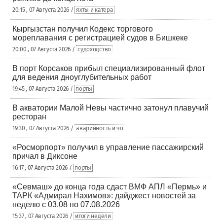
20:15 , 07 Августа 2026 /
яхты и катера
Кыргызстан получил Кодекс торгового
мореплавания с регистрацией судов в Бишкеке
20:00 , 07 Августа 2026 /
судоходство
В порт Корсаков прибыл специализированный флот
для ведения дноуглубительных работ
19:45 , 07 Августа 2026 /
порты
В акватории Малой Невы частично затонул плавучий
ресторан
19:30 , 07 Августа 2026 /
аварийность и чп
«Росморпорт» получил в управление пассажирский
причал в Диксоне
16:17 , 07 Августа 2026 /
порты
«Севмаш» до конца года сдаст ВМФ АПЛ «Пермь» и
ТАРК «Адмирал Нахимов»: дайджест новостей за
неделю с 03.08 по 07.08.2026
15:37 , 07 Августа 2026 /
итоги недели