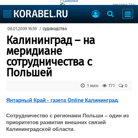
реклама 16+
Судостроение
08.01.2009 16:59
/
судоходство
Судоходство
Судоремонт
Калининград – на
События
Пресс-релизы
меридиане
Порты
Рыболовство
сотрудничества с
ВМФ
Образование
Польшей
Яхты и катера
Еще
1 мин
771
0
Судостроение
Торговая площадка
Пульс
Доска объявлений
Янтарный Край - газета Online Калининград
.
Новости
Продажа флота
Компании
Оборудование
Сотрудничество с регионами Польши – один из
Репутация
Изделия
приоритетов развития внешних связей
Работа
Материалы
Калининградской области.
Крюинг
Услуги