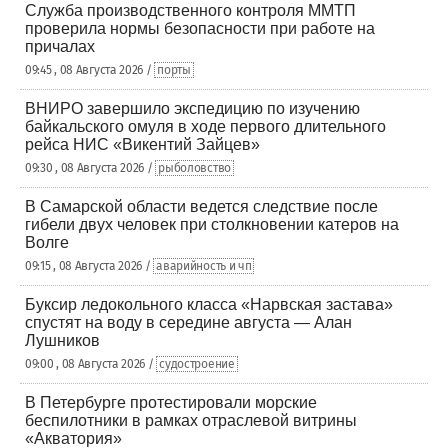
Служба производственного контроля ММТП
проверила нормы безопасности при работе на
причалах
09:45 , 08 Августа 2026 /
порты
ВНИРО завершило экспедицию по изучению
байкальского омуля в ходе первого длительного
рейса НИС «Викентий Зайцев»
09:30 , 08 Августа 2026 /
рыболовство
В Самарской области ведется следствие после
гибели двух человек при столкновении катеров на
Волге
09:15 , 08 Августа 2026 /
аварийность и чп
Буксир ледокольного класса «Нарвская застава»
спустят на воду в середине августа — Алан
Лушников
09:00 , 08 Августа 2026 /
судостроение
В Петербурге протестировали морские
беспилотники в рамках отраслевой витрины
«Акватория»