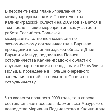
Журнал
Реклама
В перспективном плане Управления по
международным связям Правительства
Калининградской области на 2009 год значатся в
Конференции
Флот
том числе и такие мероприятия, как участие в
Выставки и семинары
Галерея флота
работе Российско-Польской
Личности
Форум
межправительственной комиссии по
Словарь
Отзывы
экономическому сотрудничеству в Варшаве,
проведение в Калининградской области Дней
Все службы
Вармии и Мазур, подписание Планов
сотрудничества Калининградской области с
другими партнерскими воеводствами Республики
Польша, проведение в Польше очередного
заседания российско-польского Совета по
сотрудничеству.
Что касается прошлого 2008 года, то в апреле
состоялся визит воеводы Варминьско-Мазурского
воеводства Марианна Подзиевского в Калининград