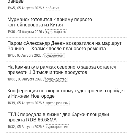
Зайцев
19:45 , 05 Августа 2026 /
события
Мурманск готовится к приему первого
контейнеровоза из Китая
19:30 , 05 Августа 2026 /
судоходство
Паром «Александр Деев» возвратился на маршрут
Ванино — Холмск после планового ремонта
19:15 , 05 Августа 2026 /
судоремонт
На Камчатку в рамках северного завоза остается
привезти 1,3 тысячи тонн продуктов
19:00 , 05 Августа 2026 /
судоходство
Конференция по скоростному судостроению пройдет
в Нижнем Новгороде
16:39 , 05 Августа 2026 /
пресс-релизы
ГТЛК передала в лизинг две баржи-площадки
проекта RDB 66.68МА
16:32 , 05 Августа 2026 /
судостроение