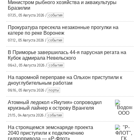
Министром рыбного хозяйства и аквакультуры
Бразилии
07:35 , 05 Августа 2026 /
события
Прокуратура пресекла незаконные прогулки на
катере по реке Воронеж
07:12 , 05 Августа 2026 /
события
В Приморье завершилась 44-я парусная регата на
Кубок адмирала Невельского
06:43 , 05 Августа 2026 /
события
На паромной переправе на Ольхон приступили к
дноуглубительным работам
06:16 , 05 Августа 2026 /
порты
Атомный ледокол «Якутия» сопроводил
круизный лайнер к острову Врангеля
21:15 , 04 Августа 2026 /
события
На строящемся земснаряде проекта
2040 приступили к подключению
гидропривода — «Р-Флот»