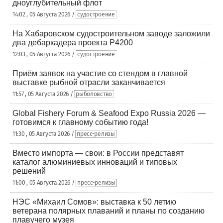
дноуглубительный флот
14:02 , 05 Августа 2026 /
судостроение
На Хабаровском судостроительном заводе заложили
два дебаркадера проекта Р4200
12:03 , 05 Августа 2026 /
судостроение
Приём заявок на участие со стендом в главной
выставке рыбной отрасли заканчивается
11:57 , 05 Августа 2026 /
рыболовство
Global Fishery Forum & Seafood Expo Russia 2026 —
готовимся к главному событию года!
11:30 , 05 Августа 2026 /
пресс-релизы
Вместо импорта — свои: в России представят
каталог алюминиевых инноваций и типовых
решений
11:00 , 05 Августа 2026 /
пресс-релизы
НЭС «Михаил Сомов»: выставка к 50 летию
ветерана полярных плаваний и планы по созданию
плавучего музея