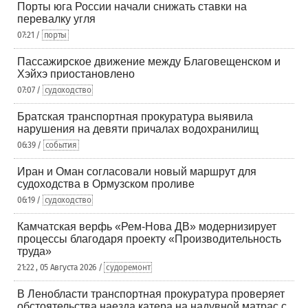
Порты юга России начали снижать ставки на
перевалку угля
07:21 /
порты
Пассажирское движение между Благовещенском и
Хэйхэ приостановлено
07:07 /
судоходство
Братская транспортная прокуратура выявила
нарушения на девяти причалах водохранилищ
06:39 /
события
Иран и Оман согласовали новый маршрут для
судоходства в Ормузском проливе
06:19 /
судоходство
Камчатская верфь «Рем-Нова ДВ» модернизирует
процессы благодаря проекту «Производительность
труда»
21:22 , 05 Августа 2026 /
судоремонт
В Ленобласти транспортная прокуратура проверяет
обстоятельства наезда катера на надувной матрас с