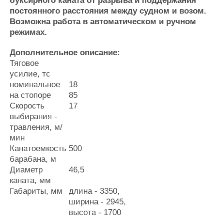
буксирного каната от разрыва и поддержания
Журнал
постоянного расстояния между судном и возом.
Реклама
Возможна работа в автоматическом и ручном
режимах.
Конференции
Флот
Дополнительное описание:
Выставки и семинары
Галерея флота
Тяговое
Личности
Форум
усилие, тс
номинальное
18
Словарь
Отзывы
на стопоре
85
Все службы
Скорость
17
выбирания -
травления, м/
мин
Канатоемкость
500
барабана, м
Диаметр
46,5
каната, мм
Габариты, мм
длина - 3350,
ширина - 2945,
высота - 1700