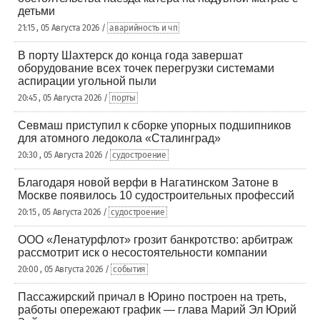
детьми
21:15 , 05 Августа 2026 /
аварийность и чп
В порту Шахтерск до конца года завершат
оборудование всех точек перегрузки системами
аспирации угольной пыли
20:45 , 05 Августа 2026 /
порты
Севмаш приступил к сборке упорных подшипников
для атомного ледокола «Сталинград»
20:30 , 05 Августа 2026 /
судостроение
Благодаря новой верфи в Нагатинском Затоне в
Москве появилось 10 судостроительных профессий
20:15 , 05 Августа 2026 /
судостроение
ООО «Ленатурфлот» грозит банкротство: арбитраж
рассмотрит иск о несостоятельности компании
20:00 , 05 Августа 2026 /
события
Пассажирский причал в Юрино построен на треть,
работы опережают график — глава Марий Эл Юрий