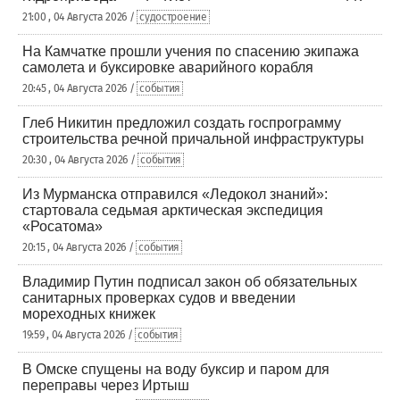
21:00 , 04 Августа 2026 /
судостроение
На Камчатке прошли учения по спасению экипажа
самолета и буксировке аварийного корабля
20:45 , 04 Августа 2026 /
события
Глеб Никитин предложил создать госпрограмму
строительства речной причальной инфраструктуры
20:30 , 04 Августа 2026 /
события
Из Мурманска отправился «Ледокол знаний»:
стартовала седьмая арктическая экспедиция
«Росатома»
20:15 , 04 Августа 2026 /
события
Владимир Путин подписал закон об обязательных
санитарных проверках судов и введении
мореходных книжек
19:59 , 04 Августа 2026 /
события
В Омске спущены на воду буксир и паром для
переправы через Иртыш