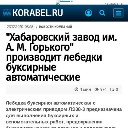
реклама 16+
Судостроение
23.12.2010 08:53
/
новости компаний
Судоходство
Судоремонт
"Хабаровский завод им.
События
Пресс-релизы
А. М. Горького"
Порты
Рыболовство
производит лебедки
ВМФ
Образование
буксирные
Яхты и катера
Еще
автоматические
Судостроение
Торговая площадка
1 мин
974
0
Пульс
Доска объявлений
Новости
Продажа флота
Лебедка буксирная автоматическая с
Компании
Оборудование
электрическим приводом ЛЭ38-3 предназначена
Репутация
Изделия
для выполнения буксирных и
Работа
Материалы
вспомогательных работ, предохранения
Крюинг
Услуги