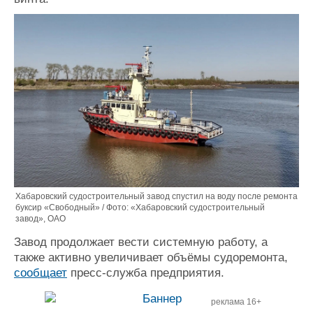
Журнал
Реклама
Конференции
Флот
Выставки и семинары
Галерея флота
Личности
Форум
Словарь
Отзывы
Все службы
Хабаровский судостроительный завод спустил на воду после ремонта
буксир «Свободный» / Фото: «Хабаровский судостроительный
завод», ОАО
Завод продолжает вести системную работу, а
также активно увеличивает объёмы судоремонта,
сообщает
пресс-служба предприятия.
реклама 16+