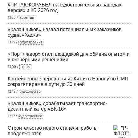
#ЧИТАЮКОРАБЕЛ на судостроительных заводах,
верфях и КБ 2026 год
13:20 /
события
«Калашников» назвал потенциальных заказчиков
судна «Хаска»
13:15 /
судостроение
«Порт Фавор» стал площадкой для обмена опытом и
инженерными решениями
13:00 /
порты
Контейнерные перевозки из Китая в Европу по СМП
сократят время в пути до 20 дней
12:42 /
судоходство
«Калашников» дорабатывает транспортно-
десантный катер «БК-16»
12:17 /
судостроение
Строительство нового стапеля: работы
продолжаются