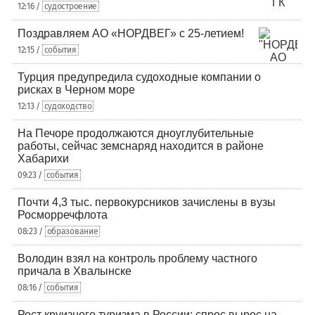
12:16 /
судостроение
Поздравляем АО «НОРДВЕГ» с 25-летием!
12:15 /
события
Турция предупредила судоходные компании о
рисках в Черном море
12:13 /
судоходство
На Печоре продолжаются дноуглубительные
работы, сейчас земснаряд находится в районе
Хабарихи
09:23 /
события
Почти 4,3 тыс. первокурсников зачислены в вузы
Росморречфлота
08:23 /
образование
Володин взял на контроль проблему частного
причала в Хвалынске
08:16 /
события
Рост круизного туризма в России: спрос вырос на