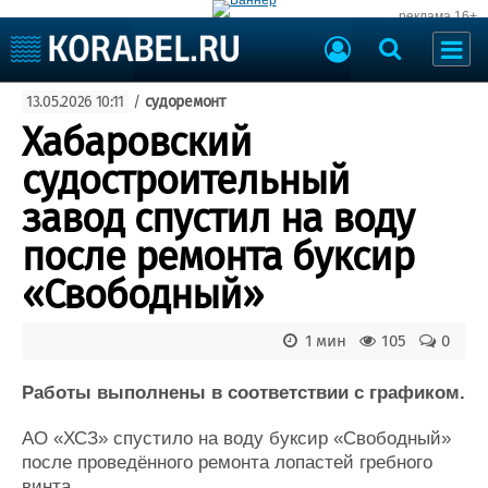
реклама 16+
Судостроение
13.05.2026 10:11
/
судоремонт
Судоходство
Судоремонт
Хабаровский
События
Пресс-релизы
судостроительный
Порты
Рыболовство
завод спустил на воду
ВМФ
Образование
после ремонта буксир
Яхты и катера
Еще
«Свободный»
Судостроение
Торговая площадка
1 мин
105
0
Пульс
Доска объявлений
Новости
Продажа флота
Работы выполнены в соответствии с графиком.
Компании
Оборудование
Репутация
Изделия
АО «ХСЗ» спустило на воду буксир «Свободный»
Работа
Материалы
после проведённого ремонта лопастей гребного
Крюинг
Услуги
винта.