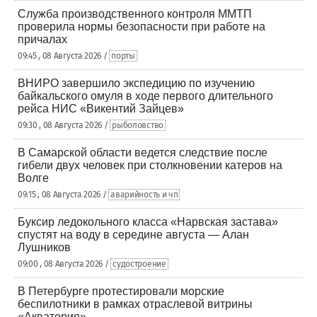
Служба производственного контроля ММТП
проверила нормы безопасности при работе на
причалах
09:45 , 08 Августа 2026 /
порты
ВНИРО завершило экспедицию по изучению
байкальского омуля в ходе первого длительного
рейса НИС «Викентий Зайцев»
09:30 , 08 Августа 2026 /
рыболовство
В Самарской области ведется следствие после
гибели двух человек при столкновении катеров на
Волге
09:15 , 08 Августа 2026 /
аварийность и чп
Буксир ледокольного класса «Нарвская застава»
спустят на воду в середине августа — Алан
Лушников
09:00 , 08 Августа 2026 /
судостроение
В Петербурге протестировали морские
беспилотники в рамках отраслевой витрины
«Акватория»