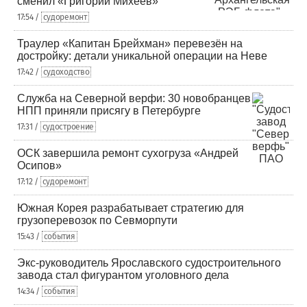
сменил «Григорий Михеев»
17:54 /
судоремонт
Траулер «Капитан Брейхман» перевезён на
достройку: детали уникальной операции на Неве
17:42 /
судоходство
Служба на Северной верфи: 30 новобранцев
НПП приняли присягу в Петербурге
17:31 /
судостроение
ОСК завершила ремонт сухогруза «Андрей
Осипов»
17:12 /
судоремонт
Южная Корея разрабатывает стратегию для
грузоперевозок по Севморпути
15:43 /
события
Экс-руководитель Ярославского судостроительного
завода стал фигурантом уголовного дела
14:34 /
события