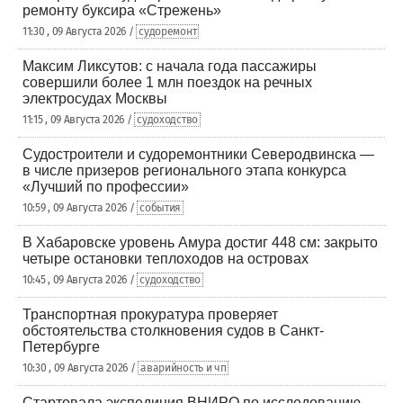
ремонту буксира «Стрежень»
11:30 , 09 Августа 2026 /
судоремонт
Максим Ликсутов: с начала года пассажиры
совершили более 1 млн поездок на речных
электросудах Москвы
11:15 , 09 Августа 2026 /
судоходство
Судостроители и судоремонтники Северодвинска —
в числе призеров регионального этапа конкурса
«Лучший по профессии»
10:59 , 09 Августа 2026 /
события
В Хабаровске уровень Амура достиг 448 см: закрыто
четыре остановки теплоходов на островах
10:45 , 09 Августа 2026 /
судоходство
Транспортная прокуратура проверяет
обстоятельства столкновения судов в Санкт-
Петербурге
10:30 , 09 Августа 2026 /
аварийность и чп
Стартовала экспедиция ВНИРО по исследованию