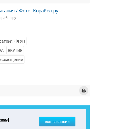
Корабел.ру
сатом", ФГУП
КА
ЯКУТИЯ
озамещение
ажам]
все вакансии