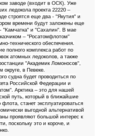
ком заводе (входит в ОСК). Уже
ших ледокола проекта 22220 –
оде строятся еще два - "Якутия" и
кором времени будут заложены еще
- "Камчатка" и "Сахалин". В мае
аказчиком – "Росатомфлотом"
омно-технического обеспечения.
ие полного комплекса работ по
вок атомных ледоколов, а также
ростанции "Академик Ломоносов",
 округе, в Певеке.
ого судна будет проводиться по
жета Российской Федерации и
том". Арктика – это для нашей
ской путь, который в ближайшие
о флота, станет эксплуатироваться
ономически выгодной альтернативой
раны проявляют большой интерес к
и, поскольку это и короче, и
нко.