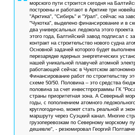
морского пути строится сегодня на Балтийс
построены и работают в Арктике три новей
"Арктика", "Сибирь" и "Урал", сейчас на зав
"Чукотка", выделено финансирование и в с
два универсальных ледокола этого проекта 
этого года, Балтийский завод подписал с з
контракт на строительство нового судна ат
Основной задачей которого будет выполнен
перезарядке ядерных энергетических устано
нашей уникальной плавучей атомной элект
работающей сейчас в Чукотском автономном
Финансирование работ по строительству эт
схеме 50/50. Половина – это средства бюд
половина за счет инвестпрограммы ГК "Роса
страны приоритетная зона. А Северный мор
годы, с пополнением атомного ледокольног
круглогодично, может стать реальной и эк
маршруту через Суэцкий канал. Многие ст
грузоперевозкам по Северному морскому пут
дешевле", - резюмировал Георгий Полтавче