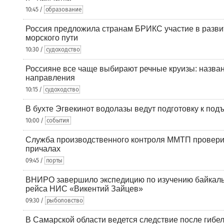
10:45 /
образование
Россия предложила странам БРИКС участие в разв
морского пути
10:30 /
судоходство
Россияне все чаще выбирают речные круизы: назв
направления
10:15 /
судоходство
В бухте Эгвекинот водолазы ведут подготовку к под
10:00 /
события
Служба производственного контроля ММТП провери
причалах
09:45 /
порты
ВНИРО завершило экспедицию по изучению байкальс
рейса НИС «Викентий Зайцев»
09:30 /
рыболовство
В Самарской области ведется следствие после гибел