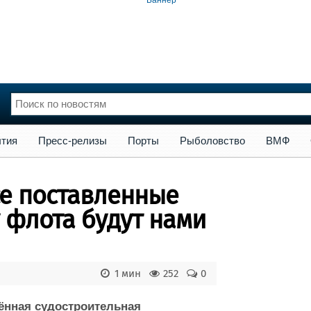
сс-релизы
Порты
Рыболовство
ВМФ
Образование
Яхт
тия
Пресс-релизы
Порты
Рыболовство
ВМФ
нции
Флот
и и семинары
Галерея флота
се поставленные
и
Форум
Отзывы
 флота будут нами
Все службы
1 мин
252
0
ённая судостроительная