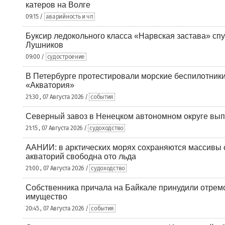
катеров на Волге
09:15 /
аварийность и чп
Буксир ледокольного класса «Нарвская застава» спу
Лушников
09:00 /
судостроение
В Петербурге протестировали морские беспилотники
«Акватория»
21:30 , 07 Августа 2026 /
события
Северный завоз в Ненецком автономном округе вып
21:15 , 07 Августа 2026 /
судоходство
ААНИИ: в арктических морях сохраняются массивы с
акваторий свободна ото льда
21:00 , 07 Августа 2026 /
судоходство
Собственника причала на Байкале принудили отрем
имущество
20:45 , 07 Августа 2026 /
события