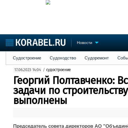
Новости
Судостроение
Судоходство
Судоремонт
События
Пре
Судостроение
Судоходство
Судоремонт
Собы
Судостроение
Торговая площадка
Конфере
17.06.2023 14:04
/
судостроение
Пульс
Доска объявлений
Выставк
Георгий Полтавченко: В
Новости
Продажа флота
Личност
Компании
Оборудование
Словарь
задачи по строительству
Репутация
Изделия
выполнены
Работа
Материалы
Крюинг
Услуги
Журнал
Реклама
Председатель совета директоров АО "Объедин