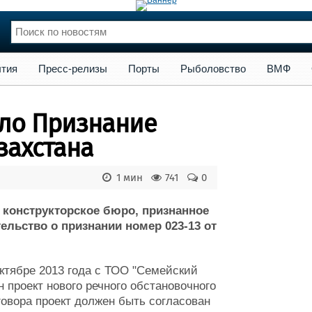
сс-релизы
Порты
Рыболовство
ВМФ
Образование
Яхт
тия
Пресс-релизы
Порты
Рыболовство
ВМФ
нции
Флот
и и семинары
Галерея флота
ило Признание
и
Форум
Отзывы
захстана
Все службы
1 мин
741
0
 конструкторское бюро, признанное
ельство о признании номер 023-13 от
октябре 2013 года с ТОО "Семейский
 проект нового речного обстановочного
оговора проект должен быть согласован