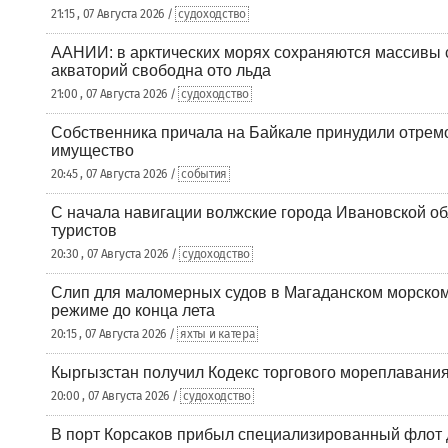
21:15 , 07 Августа 2026 /
судоходство
ААНИИ: в арктических морях сохраняются массивы с
акваторий свободна ото льда
21:00 , 07 Августа 2026 /
судоходство
Собственника причала на Байкале принудили отрем
имущество
20:45 , 07 Августа 2026 /
события
С начала навигации волжские города Ивановской об
туристов
20:30 , 07 Августа 2026 /
судоходство
Слип для маломерных судов в Магаданском морском 
режиме до конца лета
20:15 , 07 Августа 2026 /
яхты и катера
Кыргызстан получил Кодекс торгового мореплавания
20:00 , 07 Августа 2026 /
судоходство
В порт Корсаков прибыл специализированный флот 