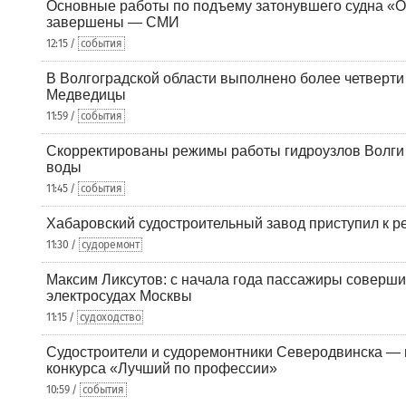
Основные работы по подъему затонувшего судна «О
завершены — СМИ
12:15 /
события
В Волгоградской области выполнено более четверти 
Медведицы
11:59 /
события
Скорректированы режимы работы гидроузлов Волги 
воды
11:45 /
события
Хабаровский судостроительный завод приступил к р
11:30 /
судоремонт
Максим Ликсутов: с начала года пассажиры соверши
электросудах Москвы
11:15 /
судоходство
Судостроители и судоремонтники Северодвинска — в
конкурса «Лучший по профессии»
10:59 /
события