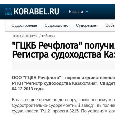
Новости
Судостроение
Судоходство
Судоремонт
События
Пре
Судостроение
Судоходство
Судоремонт
Собы
Судостроение
Торговая площадка
Конфере
03.03.2014 10:59
/
события
Пульс
Доска объявлений
Выставк
"ГЦКБ Речфлота" получ
Новости
Продажа флота
Личност
Компании
Оборудование
Словарь
Регистра судоходства Ка
Репутация
Изделия
Работа
Материалы
Крюинг
Услуги
Журнал
ООО "ГЦКБ Речфлота" - первое и единственное
Реклама
РГКП "Регистр судоходства Казахстана". Свидет
04.12.2013 года.
В настоящее время по договору, заключенному в 
Судостроительно-судоремонтный завод", выполнен
судна класса "Р1,2" проекта 3215. По условиям д