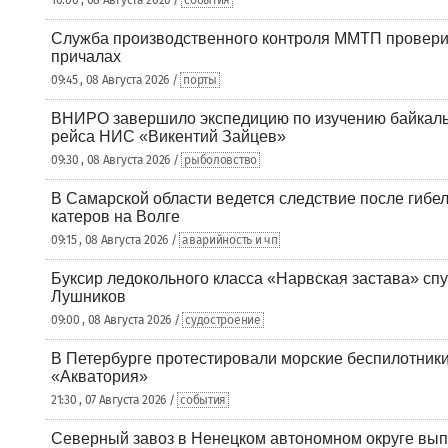
10:00 , 08 Августа 2026 /
события
Служба производственного контроля ММТП провери
причалах
09:45 , 08 Августа 2026 /
порты
ВНИРО завершило экспедицию по изучению байкальс
рейса НИС «Викентий Зайцев»
09:30 , 08 Августа 2026 /
рыболовство
В Самарской области ведется следствие после гибел
катеров на Волге
09:15 , 08 Августа 2026 /
аварийность и чп
Буксир ледокольного класса «Нарвская застава» спу
Лушников
09:00 , 08 Августа 2026 /
судостроение
В Петербурге протестировали морские беспилотники
«Акватория»
21:30 , 07 Августа 2026 /
события
Северный завоз в Ненецком автономном округе вып