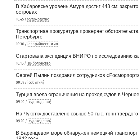
В Хабаровске уровень Амура достиг 448 см: закрыто
островах
10:45 /
судоходство
Транспортная прокуратура проверяет обстоятельства
Петербурге
10:30 /
аварийность и чп
Стартовала экспедиция ВНИРО по исследованию ка
10:15 /
рыболовство
Сергей Пылин поздравил сотрудников «Росморпорта
09:59 /
события
Турция ввела ограничения на проход судов в Черно
09:40 /
судоходство
На Чукотку доставлено свыше 50 тыс. тонн твердого
09:20 /
судоходство
В Баренцевом море обнаружен немецкий транспорт 
1942 году