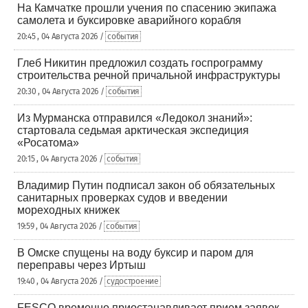
На Камчатке прошли учения по спасению экипажа
самолета и буксировке аварийного корабля
20:45 , 04 Августа 2026 /
события
Глеб Никитин предложил создать госпрограмму
строительства речной причальной инфраструктуры
20:30 , 04 Августа 2026 /
события
Из Мурманска отправился «Ледокол знаний»:
стартовала седьмая арктическая экспедиция
«Росатома»
20:15 , 04 Августа 2026 /
события
Владимир Путин подписал закон об обязательных
санитарных проверках судов и введении
мореходных книжек
19:59 , 04 Августа 2026 /
события
В Омске спущены на воду буксир и паром для
переправы через Иртыш
19:40 , 04 Августа 2026 /
судостроение
FESCO временно приостанавливает прием заявок