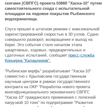
скегами (СВПГС) проекта 03660 "Хаска-10" путем
Журнал
самостоятельного схода с испытательной
Реклама
площадки на ледовое покрытие Рыбинского
водохранилища.
Конференции
Флот
Спуск прошел в штатном режиме с максимальной
Выставки и семинары
Галерея флота
зарегистрированной скоростью в 30 узлов. Судно
Личности
Форум
совершило разворот, возвращение и выход на
Словарь
Отзывы
берег. Это событие стало началом этапа
Все службы
швартовных, ходовых, предварительных и
сдаточных испытаний, сообщает
пресс-служба
Концерна "Калашников".
"Рыбинская верфь" разрабатывает "Хаска-10"
совместно с Крыловским государственным
научным центром в рамках государственного
контракта на ОКР "Разработка нового проекта
многофункционального экономичного СВПГС
"Хаска-10" гражданского применения с полезной
нагрузкой 10 тонн" по подпрограмме "Развитие