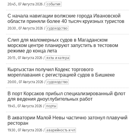
20:45 , 07 Августа 2026 /
события
С начала навигации волжские города Ивановской
области приняли более 40 тысяч круизных туристов
20:30 , 07 Августа 2026 /
судоходство
Слип для маломерных судов в Магаданском
морском центре планируют запустить в тестовом
режиме до конца лета
20:15 , 07 Августа 2026 /
яхты и катера
Кыргызстан получил Кодекс торгового
мореплавания с регистрацией судов в Бишкеке
20:00 , 07 Августа 2026 /
судоходство
В порт Корсаков прибыл специализированный флот
для ведения дноуглубительных работ
19:45 , 07 Августа 2026 /
порты
В акватории Малой Невы частично затонул плавучий
ресторан
19:30 , 07 Августа 2026 /
аварийность и чп