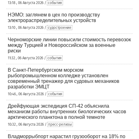
13:18 , 06 Августа 2026 /
события
НЭМО: заглянем в цех по производству
электрораспределительных устройств
13:10 , 06 Августа 2026 /
судостроение
Черноморские линии повысили стоимость перевозок
между Турцией и Новороссийском за военные
риски
11:32 , 06 Августа 2026 /
события
В Санкт-Петербургском морском
рыбопромышленном колледже установлен
современный тренажер для судовых механиков
разработки ЭМЦТ
10:46 , 06 Августа 2026 /
события
Дрейфующая экспедиция СП-42 объяснила
механизм работы внутренних биологических часов
арктического планктона в полной темноте
10:32 , 06 Августа 2026 /
пресс-релизы
Владморрыбпорт нарастил грузооборот на 18% по