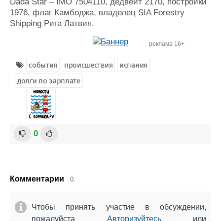
Dada Star – IMO 7504110, дедвейт 2170, постройки
Журнал
1976, флаг Камбоджа, владелец SIA Forestry
Реклама
Shipping Рига Латвия.
реклама 16+
Конференции
Флот
Выставки и семинары
Галерея флота
события
происшествия
испания
Личности
Форум
долги по зарплате
Словарь
Отзывы
Все службы
0
Комментарии
0.
Чтобы принять участие в обсуждении,
пожалуйста
Авторизуйтесь
или