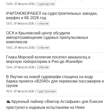
13:30 , 07 Августа 2026 /
судоходство
#ЧИТАЮКОРАБЕЛ на судостроительных заводах,
верфях и КБ 2026 год
13:13 , 07 Августа 2026 /
события
ОСК и Крыловский центр обсудили
импортозамещение судовых пропульсивных
комплексов
13:02 , 07 Августа 2026 /
события
Глава Морской коллегии посетил авианосец и
морскую лабораторию в Рио-де-Жанейро
12:44 , 07 Августа 2026 /
события
В Якутии на новой судоверфи спущена на воду
баржа проекта «В2040» для перевозки пассажиров и
грузов
10:17 , 07 Августа 2026 /
судостроение
🛳️ Круизный лайнер «Виктор Астафьев» для Енисея
приступил к ходовым испытаниям на Неве