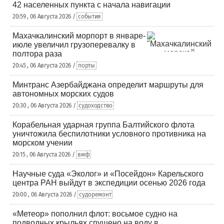
42 населенных пункта с начала навигации
20:59 , 06 Августа 2026 /
события
Махачкалинский морпорт в январе-
июле увеличил грузоперевалку в
полтора раза
20:45 , 06 Августа 2026 /
порты
Минтранс Азербайджана определит маршруты для
автономных морских судов
20:30 , 06 Августа 2026 /
судоходство
Корабельная ударная группа Балтийского флота
уничтожила беспилотники условного противника на
морском учении
20:15 , 06 Августа 2026 /
вмф
Научные суда «Эколог» и «Посейдон» Карельского
центра РАН выйдут в экспедиции осенью 2026 года
20:00 , 06 Августа 2026 /
судоремонт
«Метеор» пополнил флот: восьмое судно на
подводных крыльях спущено на воду в