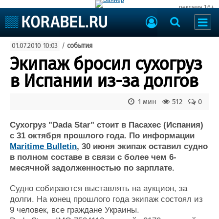
реклама 16+
Судостроение
01.07.2010 10:03
/
события
Судоходство
Судоремонт
Экипаж бросил сухогруз
События
Пресс-релизы
в Испании из-за долгов
Порты
Рыболовство
ВМФ
1 мин
512
0
Образование
Яхты и катера
Еще
Сухогруз "Dada Star" стоит в Пасахес (Испания)
с 31 октября прошлого года. По информации
Судостроение
Торговая площадка
Maritime Bulletin
, 30 июня экипаж оставил судно
в полном составе в связи с более чем 6-
Пульс
Доска объявлений
месячной задолженностью по зарплате.
Новости
Продажа флота
Компании
Оборудование
Судно собираются выставлять на аукцион, за
Репутация
Изделия
долги. На конец прошлого года экипаж состоял из
Работа
Материалы
9 человек, все граждане Украины.
Крюинг
Услуги