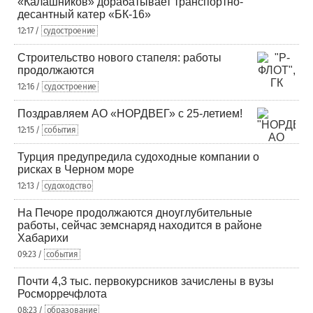
«Калашников» дорабатывает транспортно-
десантный катер «БК-16»
12:17 /
судостроение
Строительство нового стапеля: работы
продолжаются
12:16 /
судостроение
Поздравляем АО «НОРДВЕГ» с 25-летием!
12:15 /
события
Турция предупредила судоходные компании о
рисках в Черном море
12:13 /
судоходство
На Печоре продолжаются дноуглубительные
работы, сейчас земснаряд находится в районе
Хабарихи
09:23 /
события
Почти 4,3 тыс. первокурсников зачислены в вузы
Росморречфлота
08:23 /
образование