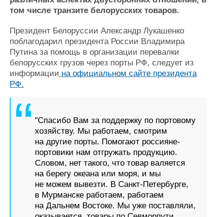
Новости
Продажа флота
том числе транзите белорусских товаров.
Компании
Оборудование
Репутация
Изделия
Президент Белоруссии Александр Лукашенко
Работа
Материалы
поблагодарил президента России Владимира
Крюинг
Услуги
Путина за помощь в организации перевалки
Журнал
белорусских грузов через порты РФ, следует из
Реклама
информации
на официальном сайте президента
РФ.
Конференции
Флот
Выставки и семинары
Галерея флота
"Спасибо Вам за поддержку по портовому
Личности
Форум
хозяйству. Мы работаем, смотрим
Словарь
Отзывы
на другие порты. Помогают россияне-
Все службы
портовики нам отгружать продукцию.
Словом, нет такого, что товар валяется
на берегу океана или моря, и мы
не можем вывезти. В Санкт-Петербурге,
в Мурманске работаем, работаем
на Дальнем Востоке. Мы уже поставляли,
оказывается, товары по Севморпути.