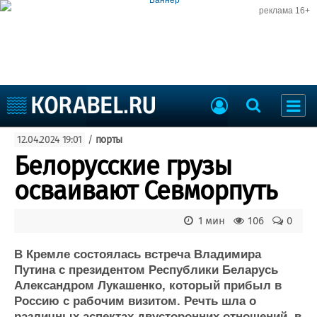
реклама 16+
Судостроение
12.04.2024 19:01
/
порты
Судоходство
Судоремонт
Белорусские грузы
События
Пресс-релизы
осваивают Севморпуть
Порты
Рыболовство
ВМФ
1 мин
106
0
Образование
Яхты и катера
Еще
В Кремле состоялась встреча Владимира
Путина с президентом Республики Беларусь
Судостроение
Торговая площадка
Александром Лукашенко, который прибыл в
Россию с рабочим визитом. Речть шла о
Пульс
Доска объявлений
различных аспектах двусторонних отношений, в