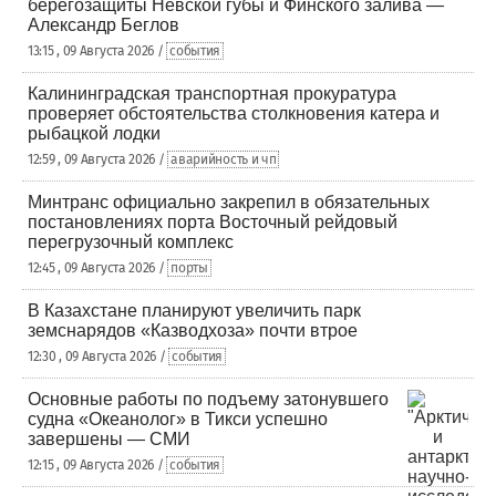
берегозащиты Невской губы и Финского залива —
Александр Беглов
13:15 , 09 Августа 2026 /
события
Калининградская транспортная прокуратура
проверяет обстоятельства столкновения катера и
рыбацкой лодки
12:59 , 09 Августа 2026 /
аварийность и чп
Минтранс официально закрепил в обязательных
постановлениях порта Восточный рейдовый
перегрузочный комплекс
12:45 , 09 Августа 2026 /
порты
В Казахстане планируют увеличить парк
земснарядов «Казводхоза» почти втрое
12:30 , 09 Августа 2026 /
события
Основные работы по подъему затонувшего
судна «Океанолог» в Тикси успешно
завершены — СМИ
12:15 , 09 Августа 2026 /
события