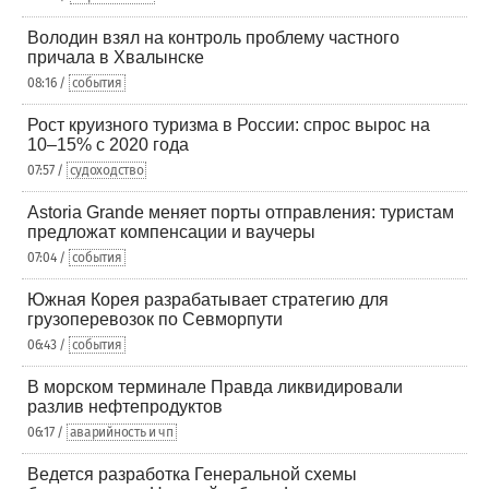
Володин взял на контроль проблему частного
причала в Хвалынске
08:16 /
события
Рост круизного туризма в России: спрос вырос на
10–15% с 2020 года
07:57 /
судоходство
Astoria Grande меняет порты отправления: туристам
предложат компенсации и ваучеры
07:04 /
события
Южная Корея разрабатывает стратегию для
грузоперевозок по Севморпути
06:43 /
события
В морском терминале Правда ликвидировали
разлив нефтепродуктов
06:17 /
аварийность и чп
Ведется разработка Генеральной схемы