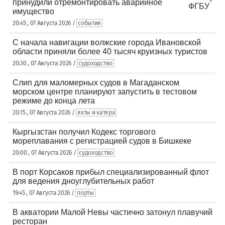
принудили отремонтировать аварийное
имущество
20:45 , 07 Августа 2026 /
события
С начала навигации волжские города Ивановской
области приняли более 40 тысяч круизных туристов
20:30 , 07 Августа 2026 /
судоходство
Слип для маломерных судов в Магаданском
морском центре планируют запустить в тестовом
режиме до конца лета
20:15 , 07 Августа 2026 /
яхты и катера
Кыргызстан получил Кодекс торгового
мореплавания с регистрацией судов в Бишкеке
20:00 , 07 Августа 2026 /
судоходство
В порт Корсаков прибыл специализированный флот
для ведения дноуглубительных работ
19:45 , 07 Августа 2026 /
порты
В акватории Малой Невы частично затонул плавучий
ресторан