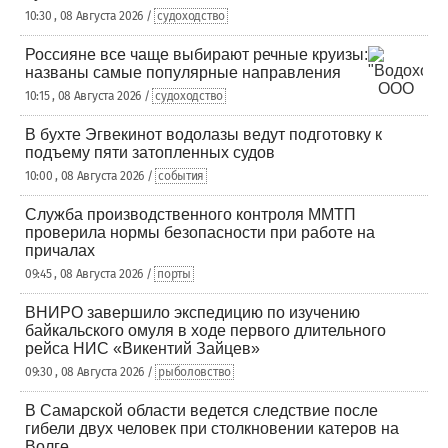
10:30 , 08 Августа 2026 /
судоходство
Россияне все чаще выбирают речные круизы:
названы самые популярные направления
10:15 , 08 Августа 2026 /
судоходство
В бухте Эгвекинот водолазы ведут подготовку к
подъему пяти затопленных судов
10:00 , 08 Августа 2026 /
события
Служба производственного контроля ММТП
проверила нормы безопасности при работе на
причалах
09:45 , 08 Августа 2026 /
порты
ВНИРО завершило экспедицию по изучению
байкальского омуля в ходе первого длительного
рейса НИС «Викентий Зайцев»
09:30 , 08 Августа 2026 /
рыболовство
В Самарской области ведется следствие после
гибели двух человек при столкновении катеров на
Волге