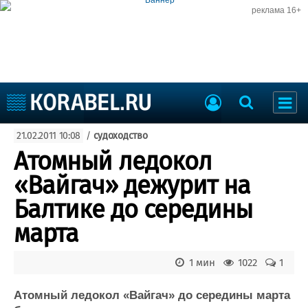
реклама 16+
Судостроение
21.02.2011 10:08
/
судоходство
Судоходство
Судоремонт
Атомный ледокол
События
Пресс-релизы
«Вайгач» дежурит на
Порты
Рыболовство
Балтике до середины
ВМФ
Образование
марта
Яхты и катера
Еще
1 мин
1022
1
Судостроение
Торговая площадка
Пульс
Доска объявлений
Атомный ледокол «Вайгач» до середины марта