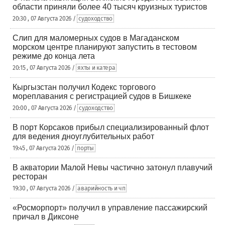
области приняли более 40 тысяч круизных туристов
20:30 , 07 Августа 2026 /
судоходство
Слип для маломерных судов в Магаданском
морском центре планируют запустить в тестовом
режиме до конца лета
20:15 , 07 Августа 2026 /
яхты и катера
Кыргызстан получил Кодекс торгового
мореплавания с регистрацией судов в Бишкеке
20:00 , 07 Августа 2026 /
судоходство
В порт Корсаков прибыл специализированный флот
для ведения дноуглубительных работ
19:45 , 07 Августа 2026 /
порты
В акватории Малой Невы частично затонул плавучий
ресторан
19:30 , 07 Августа 2026 /
аварийность и чп
«Росморпорт» получил в управление пассажирский
причал в Диксоне