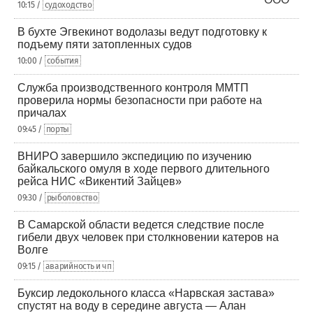
10:15 /
судоходство
В бухте Эгвекинот водолазы ведут подготовку к
подъему пяти затопленных судов
10:00 /
события
Служба производственного контроля ММТП
проверила нормы безопасности при работе на
причалах
09:45 /
порты
ВНИРО завершило экспедицию по изучению
байкальского омуля в ходе первого длительного
рейса НИС «Викентий Зайцев»
09:30 /
рыболовство
В Самарской области ведется следствие после
гибели двух человек при столкновении катеров на
Волге
09:15 /
аварийность и чп
Буксир ледокольного класса «Нарвская застава»
спустят на воду в середине августа — Алан