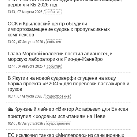
верфях и КБ 2026 год
13:13 , 07 Августа 2026 /
события
ОСК и Крыловский центр обсудили
импортозамещение судовых пропульсивных
комплексов
13:02 , 07 Августа 2026 /
события
Глава Морской коллегии посетил авианосец и
морскую лабораторию в Рио-де-Жанейро
12:44 , 07 Августа 2026 /
события
В Якутии на новой судоверфи спущена на воду
баржа проекта «В2040» для перевозки пассажиров и
грузов
10:17 , 07 Августа 2026 /
судостроение
🛳️ Круизный лайнер «Виктор Астафьев» для Енисея
приступил к ходовым испытаниям на Неве
10:10 , 07 Августа 2026 /
судостроение
ЕС исключил танкер «Миллерово» из санкционных