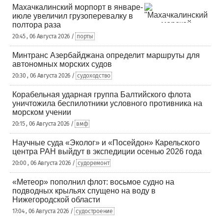
Махачкалинский морпорт в январе-
июле увеличил грузоперевалку в
полтора раза
20:45 , 06 Августа 2026 /
порты
Минтранс Азербайджана определит маршруты для
автономных морских судов
20:30 , 06 Августа 2026 /
судоходство
Корабельная ударная группа Балтийского флота
уничтожила беспилотники условного противника на
морском учении
20:15 , 06 Августа 2026 /
вмф
Научные суда «Эколог» и «Посейдон» Карельского
центра РАН выйдут в экспедиции осенью 2026 года
20:00 , 06 Августа 2026 /
судоремонт
«Метеор» пополнил флот: восьмое судно на
подводных крыльях спущено на воду в
Нижегородской области
17:04 , 06 Августа 2026 /
судостроение