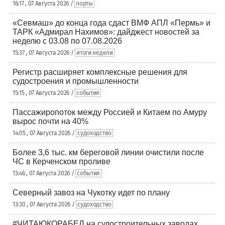
16:17 , 07 Августа 2026 /
порты
«Севмаш» до конца года сдаст ВМФ АПЛ «Пермь» и
ТАРК «Адмирал Нахимов»: дайджест новостей за
неделю с 03.08 по 07.08.2026
15:37 , 07 Августа 2026 /
итоги недели
Регистр расширяет комплексные решения для
судостроения и промышленности
15:15 , 07 Августа 2026 /
события
Пассажиропоток между Россией и Китаем по Амуру
вырос почти на 40%
14:05 , 07 Августа 2026 /
судоходство
Более 3,6 тыс. км береговой линии очистили после
ЧС в Керченском проливе
13:46 , 07 Августа 2026 /
события
Северный завоз на Чукотку идет по плану
13:30 , 07 Августа 2026 /
судоходство
#ЧИТАЮКОРАБЕЛ на судостроительных заводах,