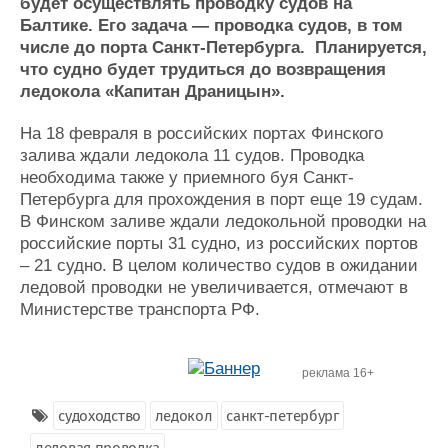
Новости
Продажа флота
будет осуществлять проводку судов на
Балтике. Его задача — проводка судов, в том
Компании
Оборудование
числе до порта Санкт-Петербурга. Планируется,
Репутация
Изделия
что судно будет трудиться до возвращения
Работа
Материалы
ледокола «Капитан Драницын».
Крюинг
Услуги
Журнал
На 18 февраля в российских портах Финского
Реклама
залива ждали ледокола 11 судов. Проводка
необходима также у приемного буя Санкт-
Петербурга для прохождения в порт еще 19 судам.
Конференции
Флот
В Финском заливе ждали ледокольной проводки на
Выставки и семинары
Галерея флота
российские порты 31 судно, из российских портов
Личности
Форум
– 21 судно. В целом количество судов в ожидании
Словарь
Отзывы
ледовой проводки не увеличивается, отмечают в
Все службы
Министерстве транспорта РФ.
реклама 16+
судоходство
ледокол
санкт-петербург