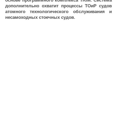
основе программного комплекса TRIM. Система
Журнал
дополнительно охватит процессы ТОиР судов
Реклама
атомного технологического обслуживания и
несамоходных стоечных судов.
Конференции
Флот
Выставки и семинары
Галерея флота
Личности
Форум
Словарь
Отзывы
Все службы