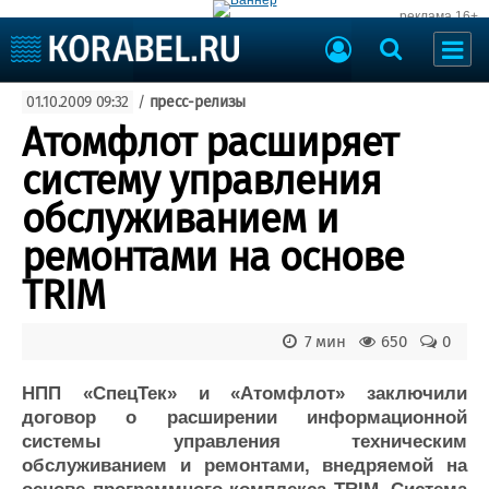
реклама 16+
Судостроение
01.10.2009 09:32
/
пресс-релизы
Судоходство
Судоремонт
Атомфлот расширяет
События
Пресс-релизы
систему управления
Порты
Рыболовство
обслуживанием и
ВМФ
Образование
ремонтами на основе
Яхты и катера
Еще
TRIM
Судостроение
Торговая площадка
7 мин
650
0
Пульс
Доска объявлений
Новости
Продажа флота
НПП «СпецТек» и «Атомфлот» заключили
Компании
Оборудование
договор о расширении информационной
Репутация
Изделия
системы управления техническим
Работа
Материалы
обслуживанием и ремонтами, внедряемой на
Крюинг
Услуги