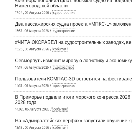
«Метеор» пополнил флот: восьмое судно на подводн
Нижегородской области
17:04 , 06 Августа 2026 /
судостроение
Два пассажирских судна проекта «МПКС-L» заложе
15:57 , 06 Августа 2026 /
судостроение
#ЧИТАЮКОРАБЕЛ на судостроительных заводах, вер
15:25 , 06 Августа 2026 /
события
Севморпуть изменит мировую логистику и экономик
14:19 , 06 Августа 2026 /
судоходство
Пользователи КОМПАС-3D встретятся на фестивале
14:15 , 06 Августа 2026 /
пресс-релизы
В Приморье подвели итоги морского конгресса 2026 
2028 года
14:02 , 06 Августа 2026 /
события
На «Адмиралтейских верфях» запустили обучение к
13:18 , 06 Августа 2026 /
события