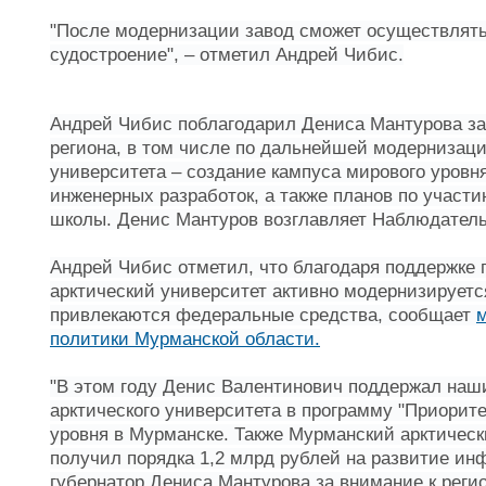
"После модернизации завод сможет осуществлять 
судостроение", – отметил Андрей Чибис.
Андрей Чибис поблагодарил Дениса Мантурова за
региона, в том числе по дальнейшей модернизаци
университета – создание кампуса мирового уровня
инженерных разработок, а также планов по участ
школы. Денис Мантуров возглавляет Наблюдатель
Андрей Чибис отметил, что благодаря поддержке 
арктический университет активно модернизируется
привлекаются федеральные средства, сообщает
политики Мурманской области.
"В этом году Денис Валентинович поддержал наш
арктического университета в программу "Приорите
уровня в Мурманске. Также Мурманский арктичес
получил порядка 1,2 млрд рублей на развитие ин
губернатор Дениса Мантурова за внимание к регио