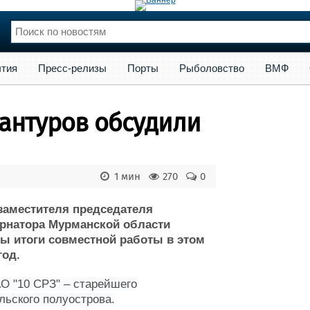
сс-релизы
Порты
Рыболовство
ВМФ
Образование
Яхт
тия
Пресс-релизы
Порты
Рыболовство
ВМФ
нции
Флот
и и семинары
Галерея флота
антуров обсудили
и
Форум
Отзывы
Все службы
1 мин
270
0
 заместителя председателя
ернатора Мурманской области
ы итоги совместной работы в этом
год.
О "10 СРЗ" – старейшего
льского полуострова.