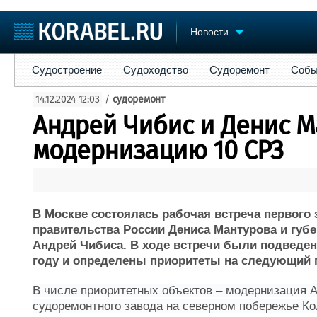
Новости
Судостроение
Судоходство
Судоремонт
События
Пре
Судостроение
Судоходство
Судоремонт
Собы
Судостроение
Торговая площадка
Конфере
14.12.2024 12:03
/
судоремонт
Пульс
Доска объявлений
Выставк
Андрей Чибис и Денис М
Новости
Продажа флота
Личност
Компании
Оборудование
Словарь
модернизацию 10 СРЗ
Репутация
Изделия
Работа
Материалы
Крюинг
Услуги
Журнал
В Москве состоялась рабочая встреча первого
Реклама
правительства России Дениса Мантурова и губ
Андрей Чибиса. В ходе встречи были подведен
году и определены приоритеты на следующий 
В числе приоритетных объектов – модернизация А
судоремонтного завода на северном побережье Ко