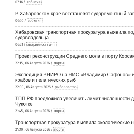
07:16 /
события
В Хабаровском крае восстановят судоремонтный за
06:50 /
события
Хабаровская транспортная прокуратура выявила по
судовладельца
06:21 /
аварийность и чп
Проект реконструкции Среднего мола в порту Корса
22:15 , 06 Августа 2026 /
порты
Экспедиция ВНИРО на НИС «Владимир Сафонов» и
крабов и пелагических рыб
22:00 , 06 Августа 2026 /
рыболовство
ТПП РФ предложила увеличить лимит численности д
Чукотке
21:45 , 06 Августа 2026 /
порты
Транспортная прокуратура выявила экологические 
21:30 , 06 Августа 2026 /
порты