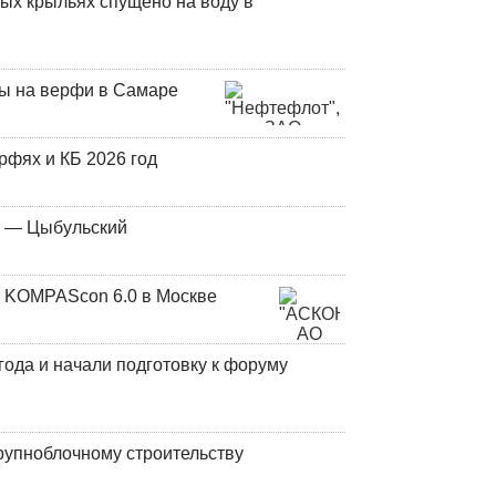
ых крыльях спущено на воду в
ны на верфи в Самаре
фях и КБ 2026 год
у — Цыбульский
 KOMPAScon 6.0 в Москве
года и начали подготовку к форуму
рупноблочному строительству