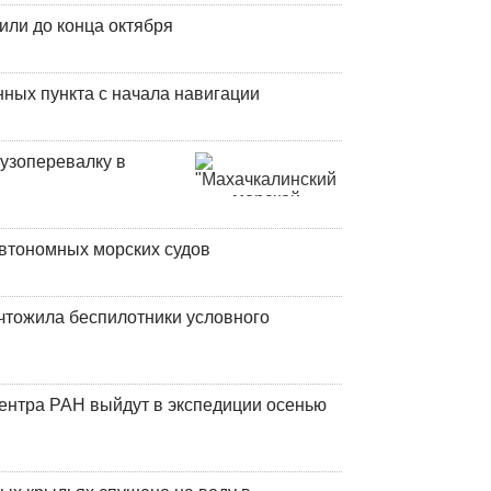
или до конца октября
ных пункта с начала навигации
узоперевалку в
втономных морских судов
чтожила беспилотники условного
центра РАН выйдут в экспедиции осенью