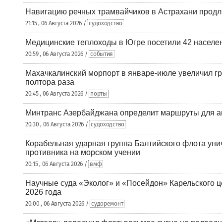
Навигацию речных трамвайчиков в Астрахани продл
21:15 , 06 Августа 2026 /
судоходство
Медицинские теплоходы в Югре посетили 42 населен
20:59 , 06 Августа 2026 /
события
Махачкалинский морпорт в январе-июле увеличил гр
полтора раза
20:45 , 06 Августа 2026 /
порты
Минтранс Азербайджана определит маршруты для а
20:30 , 06 Августа 2026 /
судоходство
Корабельная ударная группа Балтийского флота уни
противника на морском учении
20:15 , 06 Августа 2026 /
вмф
Научные суда «Эколог» и «Посейдон» Карельского 
2026 года
20:00 , 06 Августа 2026 /
судоремонт