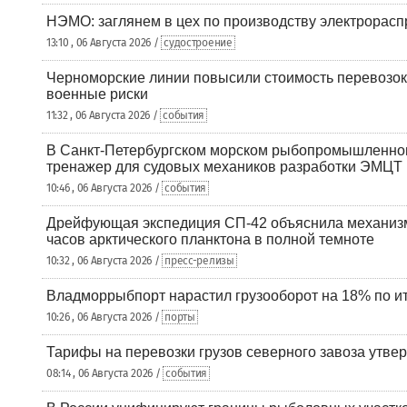
НЭМО: заглянем в цех по производству электрорасп
13:10 , 06 Августа 2026 /
судостроение
Черноморские линии повысили стоимость перевозок
военные риски
11:32 , 06 Августа 2026 /
события
В Санкт-Петербургском морском рыбопромышленно
тренажер для судовых механиков разработки ЭМЦТ
10:46 , 06 Августа 2026 /
события
Дрейфующая экспедиция СП-42 объяснила механизм
часов арктического планктона в полной темноте
10:32 , 06 Августа 2026 /
пресс-релизы
Владморрыбпорт нарастил грузооборот на 18% по ит
10:26 , 06 Августа 2026 /
порты
Тарифы на перевозки грузов северного завоза утве
08:14 , 06 Августа 2026 /
события