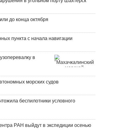
нарушения в угольном порту Шахтерск
или до конца октября
ных пункта с начала навигации
узоперевалку в
втономных морских судов
чтожила беспилотники условного
центра РАН выйдут в экспедиции осенью