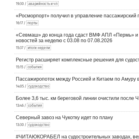
19:30 /
аварийность и чп
«Росморпорт» получил в управление пассажирский 
16:17 /
порты
«Севмаш» до конца года сдаст ВМФ АПЛ «Пермь» и
новостей за неделю с 03.08 по 07.08.2026
15:37 /
итоги недели
Регистр расширяет комплексные решения для судо
15:15 /
события
Пассажиропоток между Россией и Китаем по Амуру 
14:05 /
судоходство
Более 3,6 тыс. км береговой линии очистили после 
13:46 /
события
Северный завоз на Чукотку идет по плану
13:30 /
судоходство
#ЧИТАЮКОРАБЕЛ на судостроительных заводах, вер