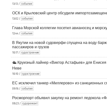
13:13 /
события
ОСК и Крыловский центр обсудили импортозамещен
13:02 /
события
Глава Морской коллегии посетил авианосец и морс
12:44 /
события
В Якутии на новой судоверфи спущена на воду барж
пассажиров и грузов
10:17 /
судостроение
🛳️ Круизный лайнер «Виктор Астафьев» для Енисея
Неве
10:10 /
судостроение
ЕС исключил танкер «Миллерово» из санкционных с
09:16 /
события
Росморпорт объявил закупку на ремонт ледокола «Ф
08:23 /
судоремонт