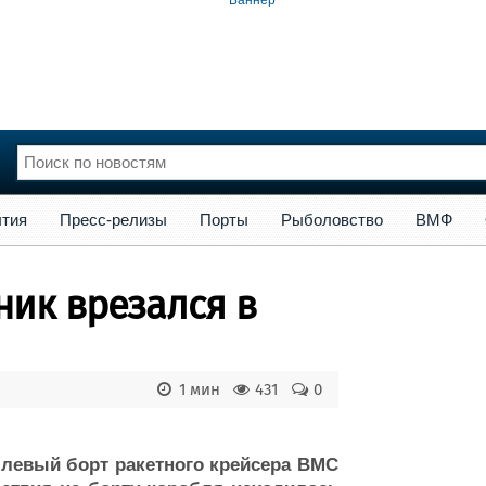
сс-релизы
Порты
Рыболовство
ВМФ
Образование
Яхт
тия
Пресс-релизы
Порты
Рыболовство
ВМФ
нции
Флот
и и семинары
Галерея флота
ик врезался в
и
Форум
Отзывы
Все службы
1 мин
431
0
 левый борт ракетного крейсера ВМС