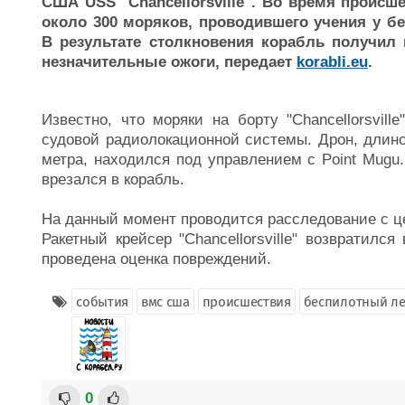
США USS "Chancellorsville". Во время происш
около 300 моряков, проводившего учения у бе
В результате столкновения корабль получил
незначительные ожоги, передает
korabli.eu
.
Известно, что моряки на борту "Chancellorsvill
судовой радиолокационной системы. Дрон, длино
метра, находился под управлением с Point Mugu.
врезался в корабль.
На данный момент проводится расследование с ц
Ракетный крейсер "Chancellorsville" возвратился
проведена оценка повреждений.
события
вмс сша
происшествия
беспилотный ле
0