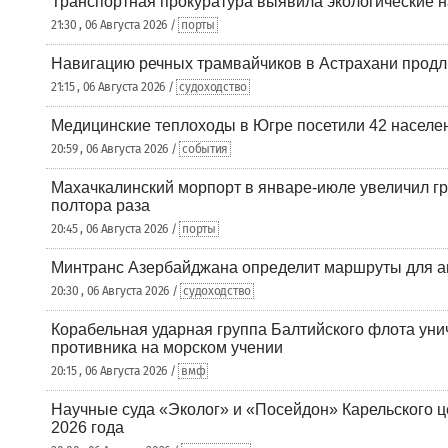
Транспортная прокуратура выявила экологические 
21:30 , 06 Августа 2026 /
порты
Навигацию речных трамвайчиков в Астрахани продл
21:15 , 06 Августа 2026 /
судоходство
Медицинские теплоходы в Югре посетили 42 населен
20:59 , 06 Августа 2026 /
события
Махачкалинский морпорт в январе-июле увеличил гр
полтора раза
20:45 , 06 Августа 2026 /
порты
Минтранс Азербайджана определит маршруты для а
20:30 , 06 Августа 2026 /
судоходство
Корабельная ударная группа Балтийского флота уни
противника на морском учении
20:15 , 06 Августа 2026 /
вмф
Научные суда «Эколог» и «Посейдон» Карельского 
2026 года