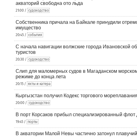
акваторий свободна ото льда
21:00 /
судоходство
Собственника причала на Байкале принудили отрем
имущество
20:45 /
события
С начала навигации волжские города Ивановской об
туристов
20:30 /
судоходство
Слип для маломерных судов в Магаданском морском 
режиме до конца лета
20:15 /
яхты и катера
Кыргызстан получил Кодекс торгового мореплавания
20:00 /
судоходство
В порт Корсаков прибыл специализированный флот 
19:45 /
порты
В акватории Малой Невы частично затонул плавучий