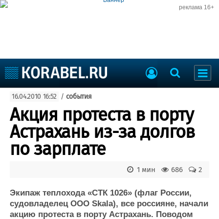
реклама 16+
Судостроение
16.04.2010 16:52
/
события
Судоходство
Судоремонт
Акция протеста в порту
События
Пресс-релизы
Астрахань из-за долгов
Порты
Рыболовство
по зарплате
ВМФ
Образование
Яхты и катера
1 мин
686
2
Еще
Экипаж теплохода «СТК 1026» (флаг России,
Судостроение
Торговая площадка
судовладелец ООО Skala), все россияне, начали
Пульс
Доска объявлений
акцию протеста в порту Астрахань. Поводом