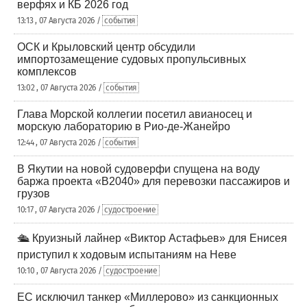
верфях и КБ 2026 год
13:13 , 07 Августа 2026 /
события
ОСК и Крыловский центр обсудили
импортозамещение судовых пропульсивных
комплексов
13:02 , 07 Августа 2026 /
события
Глава Морской коллегии посетил авианосец и
морскую лабораторию в Рио-де-Жанейро
12:44 , 07 Августа 2026 /
события
В Якутии на новой судоверфи спущена на воду
баржа проекта «В2040» для перевозки пассажиров и
грузов
10:17 , 07 Августа 2026 /
судостроение
🛳️ Круизный лайнер «Виктор Астафьев» для Енисея
приступил к ходовым испытаниям на Неве
10:10 , 07 Августа 2026 /
судостроение
ЕС исключил танкер «Миллерово» из санкционных