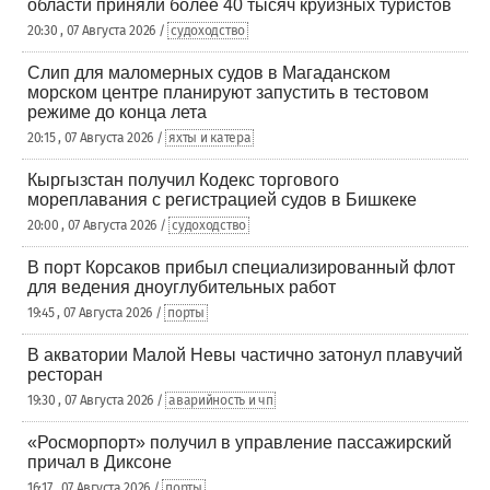
области приняли более 40 тысяч круизных туристов
20:30 , 07 Августа 2026 /
судоходство
Слип для маломерных судов в Магаданском
морском центре планируют запустить в тестовом
режиме до конца лета
20:15 , 07 Августа 2026 /
яхты и катера
Кыргызстан получил Кодекс торгового
мореплавания с регистрацией судов в Бишкеке
20:00 , 07 Августа 2026 /
судоходство
В порт Корсаков прибыл специализированный флот
для ведения дноуглубительных работ
19:45 , 07 Августа 2026 /
порты
В акватории Малой Невы частично затонул плавучий
ресторан
19:30 , 07 Августа 2026 /
аварийность и чп
«Росморпорт» получил в управление пассажирский
причал в Диксоне
16:17 , 07 Августа 2026 /
порты