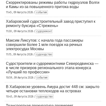
Скорректированы режимы работы гидроузлов Волги
и Камы из-за повышенного притока воды
11:45 , 09 Августа 2026 /
события
Хабаровский судостроительный завод приступил к
ремонту буксира «Стрежень»
11:30 , 09 Августа 2026 /
судоремонт
Максим Ликсутов: с начала года пассажиры
совершили более 1 млн поездок на речных
электросудах Москвы
11:15 , 09 Августа 2026 /
судоходство
Судостроители и судоремонтники Северодвинска —
в числе призеров регионального этапа конкурса
«Лучший по профессии»
10:59 , 09 Августа 2026 /
события
В Хабаровске уровень Амура достиг 448 см: закрыто
четыре остановки теплоходов на островах
10:45 , 09 Августа 2026 /
судоходство
Транспортная прокуратура проверяет