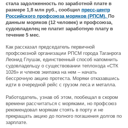
Новости
Продажа флота
стала задолженность по заработной плате в
Компании
Оборудование
размере 1,8 млн руб., сообщил
пресс-центр
Репутация
Изделия
Российского профсоюза моряков (РПСМ).
По
Работа
Материалы
данным моряков (12 человек) и профсоюза,
Крюинг
Услуги
судовладелец не платит заработную плату в
Журнал
течение 5 мес.
Реклама
Как рассказал председатель первичной
профсоюзной организации РПСМ города Таганрога
Конференции
Флот
Леонид Глушак, единственный способ напомнить
судовладельцу о существовании теплохода «СТК
Выставки и семинары
Галерея флота
1026» и членов экипажа на нем – начать
Личности
Форум
бессрочную акцию протеста. Моряки отказавшись
Словарь
Отзывы
идти в очередной рейс с грузом леса и металла.
Все службы
Работодатель, узнав об этом, пообещал в скором
времени рассчитаться с моряками, но профсоюз
рекомендовал морякам стоять в порту и не
прекращать акцию до полного погашения долгов по
зарплате.