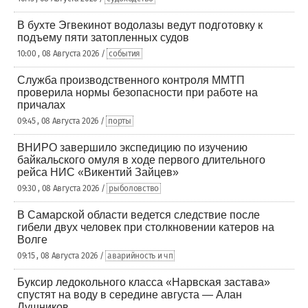
В бухте Эгвекинот водолазы ведут подготовку к
подъему пяти затопленных судов
10:00 , 08 Августа 2026 /
события
Служба производственного контроля ММТП
проверила нормы безопасности при работе на
причалах
09:45 , 08 Августа 2026 /
порты
ВНИРО завершило экспедицию по изучению
байкальского омуля в ходе первого длительного
рейса НИС «Викентий Зайцев»
09:30 , 08 Августа 2026 /
рыболовство
В Самарской области ведется следствие после
гибели двух человек при столкновении катеров на
Волге
09:15 , 08 Августа 2026 /
аварийность и чп
Буксир ледокольного класса «Нарвская застава»
спустят на воду в середине августа — Алан
Лушников