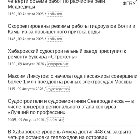
четверти объема работ по расчистке реки
Медведицы
11:59 , 09 Августа 2026 /
события
Скорректированы режимы работы гидроузлов Волги и
Камы из-за повышенного притока воды
11:45 , 09 Августа 2026 /
события
Хабаровский судостроительный завод приступил к
ремонту буксира «Стрежень»
11:30 , 09 Августа 2026 /
судоремонт
Максим Ликсутов: с начала года пассажиры совершили
более 1 млн поездок на речных электросудах Москвы
11:15 , 09 Августа 2026 /
судоходство
Судостроители и судоремонтники Северодвинска — в
числе призеров регионального этапа конкурса
«Лучший по профессии»
10:59 , 09 Августа 2026 /
события
В Хабаровске уровень Амура достиг 448 см: закрыто
четыре остановки теплоходов на островах