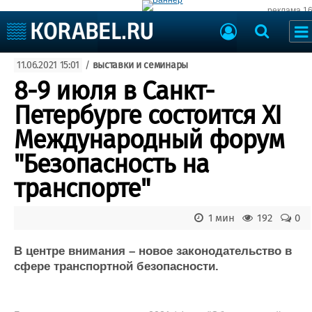
реклама 1
Судостроение
11.06.2021 15:01
/
выставки и семинары
Судоходство
Судоремонт
8-9 июля в Санкт-
События
Пресс-релизы
Петербурге состоится XI
Порты
Рыболовство
Международный форум
ВМФ
Образование
"Безопасность на
Яхты и катера
Еще
транспорте"
Судостроение
Торговая площадка
1 мин
192
0
Пульс
Доска объявлений
Новости
Продажа флота
В центре внимания – новое законодательство в
Компании
Оборудование
сфере транспортной безопасности.
Репутация
Изделия
Работа
Материалы
Крюинг
Услуги