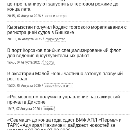
центре планируют запустить в тестовом режиме до
конца лета
20:15 , 07 Августа 2026 /
яхты и катера
Кыргызстан получил Кодекс торгового мореплавания с
регистрацией судов в Бишкеке
20:00 , 07 Августа 2026 /
судоходство
В порт Корсаков прибыл специализированный флот
для ведения дноуглубительных работ
19:45 , 07 Августа 2026 /
порты
В акватории Малой Невы частично затонул плавучий
ресторан
19:30 , 07 Августа 2026 /
аварийность и чп
«Росморпорт» получил в управление пассажирский
причал в Диксоне
16:17 , 07 Августа 2026 /
порты
«Севмаш» до конца года сдаст ВМФ АПЛ «Пермь» и
ТАРК «Адмирал Нахимов»: дайджест новостей за