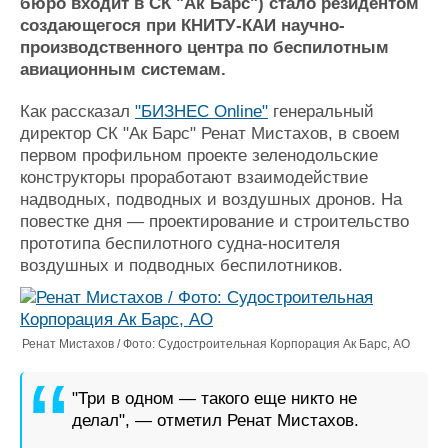
Новости
Продажа флота
бюро входит в СК "Ак Барс") стало резидентом
создающегося при КНИТУ-КАИ научно-
Компании
Оборудование
производственного центра по беспилотным
Репутация
Изделия
авиационным системам.
Работа
Материалы
Крюинг
Услуги
Как рассказал
"БИЗНЕС Online"
генеральный
Журнал
директор СК "Ак Барс" Ренат Мистахов, в своем
Реклама
первом профильном проекте зеленодольские
конструкторы проработают взаимодействие
надводных, подводных и воздушных дронов. На
Конференции
Флот
повестке дня — проектирование и строительство
Выставки и семинары
Галерея флота
прототипа беспилотного судна-носителя
Личности
Форум
воздушных и подводных беспилотников.
Словарь
Отзывы
Все службы
Ренат Мистахов / Фото: Судостроительная Корпорация Ак Барс, АО
"Три в одном — такого еще никто не
делал", — отметил Ренат Мистахов.