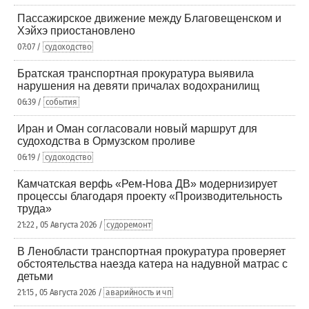
Пассажирское движение между Благовещенском и
Хэйхэ приостановлено
07:07 /
судоходство
Братская транспортная прокуратура выявила
нарушения на девяти причалах водохранилищ
06:39 /
события
Иран и Оман согласовали новый маршрут для
судоходства в Ормузском проливе
06:19 /
судоходство
Камчатская верфь «Рем-Нова ДВ» модернизирует
процессы благодаря проекту «Производительность
труда»
21:22 , 05 Августа 2026 /
судоремонт
В Ленобласти транспортная прокуратура проверяет
обстоятельства наезда катера на надувной матрас с
детьми
21:15 , 05 Августа 2026 /
аварийность и чп