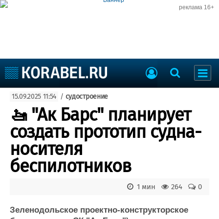
реклама 16+
Судостроение
15.09.2025 11:54
/
судостроение
Судоходство
Судоремонт
🚤 "Ак Барс" планирует
События
Пресс-релизы
создать прототип судна-
Порты
Рыболовство
носителя
ВМФ
Образование
беспилотников
Яхты и катера
Еще
1 мин
264
0
Судостроение
Торговая площадка
Пульс
Доска объявлений
Зеленодольское проектно-конструкторское