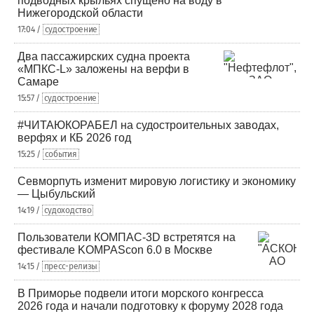
подводных крыльях спущено на воду в
Нижегородской области
17:04 /
судостроение
Два пассажирских судна проекта
«МПКС-L» заложены на верфи в
Самаре
15:57 /
судостроение
#ЧИТАЮКОРАБЕЛ на судостроительных заводах,
верфях и КБ 2026 год
15:25 /
события
Севморпуть изменит мировую логистику и экономику
— Цыбульский
14:19 /
судоходство
Пользователи КОМПАС-3D встретятся на
фестивале KOMPAScon 6.0 в Москве
14:15 /
пресс-релизы
В Приморье подвели итоги морского конгресса
2026 года и начали подготовку к форуму 2028 года