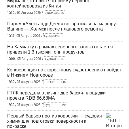
Мурманск готовится к приему первого
контейнеровоза из Китая
19:30 , 05 Августа 2026 /
судоходство
Паром «Александр Деев» возвратился на маршрут
Ванино — Холмск после планового ремонта
19:15 , 05 Августа 2026 /
судоремонт
На Камчатку в рамках северного завоза остается
привезти 1,3 тысячи тонн продуктов
19:00 , 05 Августа 2026 /
судоходство
Конференция по скоростному судостроению пройдет
в Нижнем Новгороде
16:39 , 05 Августа 2026 /
пресс-релизы
ГТЛК передала в лизинг две баржи-площадки
проекта RDB 66.68МА
16:32 , 05 Августа 2026 /
судостроение
Первый барьер против коррозии — судовая
химия для подготовки поверхности к
покраске