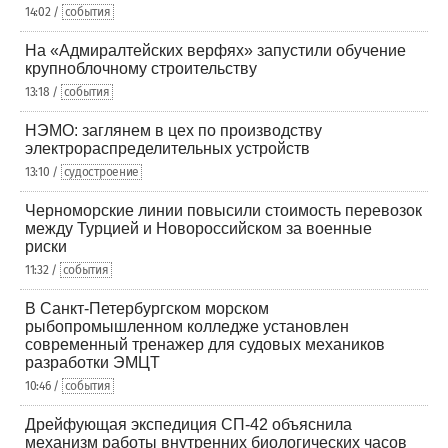
14:02 /
события
На «Адмиралтейских верфях» запустили обучение
крупноблочному строительству
13:18 /
события
НЭМО: заглянем в цех по производству
электрораспределительных устройств
13:10 /
судостроение
Черноморские линии повысили стоимость перевозок
между Турцией и Новороссийском за военные
риски
11:32 /
события
В Санкт-Петербургском морском
рыбопромышленном колледже установлен
современный тренажер для судовых механиков
разработки ЭМЦТ
10:46 /
события
Дрейфующая экспедиция СП-42 объяснила
механизм работы внутренних биологических часов