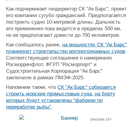
Как подчеркивает гендиректор СК "Ак Барс", проект
его компании сугубо гражданский. Предполагается
построить судно 10-метровой длины. Дальность
его применения пока видится в пределах 500 км,
но ее предполагают довести до 700 километров.
Как сообщалось ранее,
на мощностях СК "Ак Барс"
планируют строительство крупнотоннажных судов
.
Соответствующее соглашение о намерениях
Росморречфлот, ФГУП "Росморпорт" и
Судостроительная Корпорация "Ак Барс"
заключили в рамках ПМЭФ-2025.
Напомним также, что
СК "Ак Барс" собирается
строить морские промысловые суда, на борту
которых будут установлены "фабрики по
переработке рыбы"
.
реклама 16+