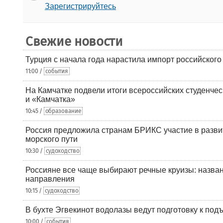
Зарегистрируйтесь
Свежие новости
Турция с начала года нарастила импорт российского
11:00 /
события
На Камчатке подвели итоги всероссийских студенче
и «Камчатка»
10:45 /
образование
Россия предложила странам БРИКС участие в разв
морского пути
10:30 /
судоходство
Россияне все чаще выбирают речные круизы: назв
направления
10:15 /
судоходство
В бухте Эгвекинот водолазы ведут подготовку к под
10:00 /
события