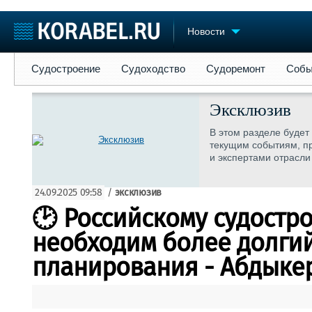
Новости
Судостроение
Судоходство
Судоремонт
События
Пре
Судостроение
Судоходство
Судоремонт
Собы
Судостроение
Торговая площадка
Конфере
Пульс
Доска объявлений
Выставк
Эксклюзив
Новости
Продажа флота
Личност
В этом разделе будет
Компании
Оборудование
Словарь
текущим событиям, п
Репутация
Изделия
и экспертами отрасли
Работа
Материалы
Крюинг
Услуги
24.09.2025 09:58
/
эксклюзив
Журнал
🕑 Российскому судостр
Реклама
необходим более долгий
планирования - Абдыке