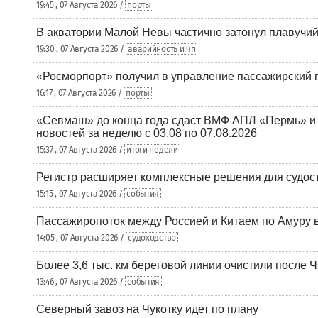
19:45 , 07 Августа 2026 /
порты
В акватории Малой Невы частично затонул плавучий
19:30 , 07 Августа 2026 /
аварийность и чп
«Росморпорт» получил в управление пассажирский 
16:17 , 07 Августа 2026 /
порты
«Севмаш» до конца года сдаст ВМФ АПЛ «Пермь» и
новостей за неделю с 03.08 по 07.08.2026
15:37 , 07 Августа 2026 /
итоги недели
Регистр расширяет комплексные решения для судо
15:15 , 07 Августа 2026 /
события
Пассажиропоток между Россией и Китаем по Амуру 
14:05 , 07 Августа 2026 /
судоходство
Более 3,6 тыс. км береговой линии очистили после 
13:46 , 07 Августа 2026 /
события
Северный завоз на Чукотку идет по плану