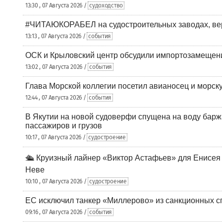
13:30 , 07 Августа 2026 /
судоходство
#ЧИТАЮКОРАБЕЛ на судостроительных заводах, вер
13:13 , 07 Августа 2026 /
события
ОСК и Крыловский центр обсудили импортозамещен
13:02 , 07 Августа 2026 /
события
Глава Морской коллегии посетил авианосец и морс
12:44 , 07 Августа 2026 /
события
В Якутии на новой судоверфи спущена на воду барж
пассажиров и грузов
10:17 , 07 Августа 2026 /
судостроение
🛳️ Круизный лайнер «Виктор Астафьев» для Енисея
Неве
10:10 , 07 Августа 2026 /
судостроение
ЕС исключил танкер «Миллерово» из санкционных с
09:16 , 07 Августа 2026 /
события