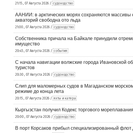
21:15 , 07 Августа 2026 /
судоходство
ААНИИ: в арктических морях сохраняются массивы с
акваторий свободна ото льда
21:00 , 07 Августа 2026 /
судоходство
Собственника причала на Байкале принудили отрем
имущество
20:45 , 07 Августа 2026 /
события
С начала навигации волжские города Ивановской об
туристов
20:30 , 07 Августа 2026 /
судоходство
Слип для маломерных судов в Магаданском морском 
режиме до конца лета
20:15 , 07 Августа 2026 /
яхты и катера
Кыргызстан получил Кодекс торгового мореплавания
20:00 , 07 Августа 2026 /
судоходство
В порт Корсаков прибыл специализированный флот 