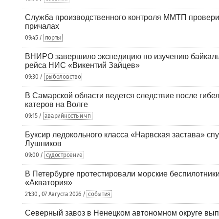
Служба производственного контроля ММТП провери
причалах
09:45 /
порты
ВНИРО завершило экспедицию по изучению байкальс
рейса НИС «Викентий Зайцев»
09:30 /
рыболовство
В Самарской области ведется следствие после гибел
катеров на Волге
09:15 /
аварийность и чп
Буксир ледокольного класса «Нарвская застава» спу
Лушников
09:00 /
судостроение
В Петербурге протестировали морские беспилотники
«Акватория»
21:30 , 07 Августа 2026 /
события
Северный завоз в Ненецком автономном округе вып