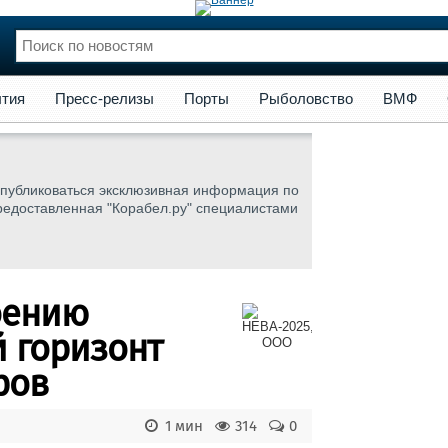
сс-релизы
Порты
Рыболовство
ВМФ
Образование
Яхт
тия
Пресс-релизы
Порты
Рыболовство
ВМФ
нции
Флот
и и семинары
Галерея флота
и
Форум
 публиковаться эксклюзивная информация по
Отзывы
редоставленная "Корабел.ру" специалистами
Все службы
оению
 горизонт
ров
1 мин
314
0