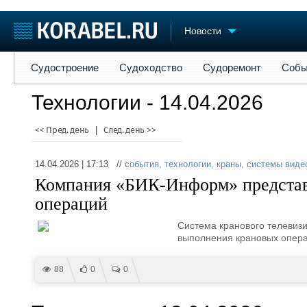
Новости
Судостроение
Судоходство
Судоремонт
События
Пре
Судостроение
Судоходство
Судоремонт
Собы
Судостроение
Торговая площадка
Конфере
Технологии - 14.04.2026
Пульс
Доска объявлений
Выставк
Новости
Продажа флота
Личност
<< Пред. день
|
След. день >>
Компании
Оборудование
Словарь
Репутация
Изделия
14.04.2026 | 17:13 //
события
,
технологии
,
краны
,
системы виде
Работа
Материалы
Компания «БИК-Информ» представ
Крюинг
Услуги
операций
Журнал
Реклама
Система кранового телевиз
выполнения крановых опера
88
0
0