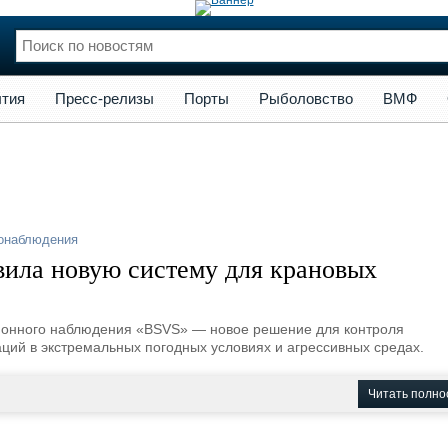
сс-релизы
Порты
Рыболовство
ВМФ
Образование
Яхт
тия
Пресс-релизы
Порты
Рыболовство
ВМФ
нции
Флот
и и семинары
Галерея флота
и
Форум
Отзывы
Все службы
онаблюдения
ила новую систему для крановых
ионного наблюдения «BSVS» — новое решение для контроля
ций в экстремальных погодных условиях и агрессивных средах.
Читать полно