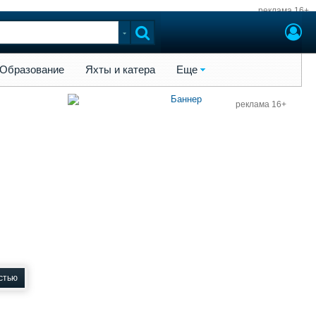
реклама 16+
ы и катера
Еще
Образование
Яхты и катера
Еще
реклама 16+
стью