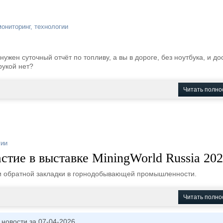
мониторинг
,
технологии
ужен суточный отчёт по топливу, а вы в дороге, без ноутбука, и до
рукой нет?
Читать полно
гии
тие в выставке MiningWorld Russia 20
ии обратной закладки в горнодобывающей промышленности.
Читать полно
 новости за 07-04-2026