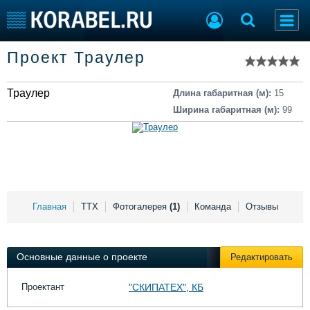
Список судов
Проект Траулер
Тип судна
Добавить судно
Добавить проект
Траулер
Последние 100
Длина габаритная (м):
15
Ширина габаритная (м):
99
Судостроение
Торговая площадка
Пульс
Доска объявлений
Новости
Продажа флота
Компании
Оборудование
Репутация
Изделия
Работа
Материалы
Главная
ТТХ
Фотогалерея
(1)
Команда
Отзывы
Крюинг
Услуги
Журнал
Реклама
Основные данные о проекте
Редактировать
Проектант
"СКИПАТЕХ", КБ
Конференции
Флот