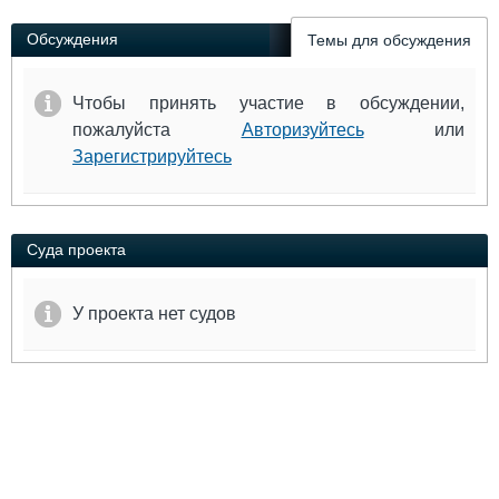
Выставки и семинары
Галерея флота
Личности
Форум
Обсуждения
Темы для обсуждения
Словарь
Отзывы
Все службы
Чтобы принять участие в обсуждении,
пожалуйста
Авторизуйтесь
или
Зарегистрируйтесь
Суда проекта
У проекта нет судов