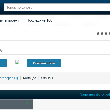
кт
Последние 100
вить проект
Последние 100
нции
Флот
и и семинары
Галерея флота
и
Форум
Отзывы
Все службы
99
Оставить отзыв
огалерея
(1)
Команда
Отзывы
Загрузить фотогра
0