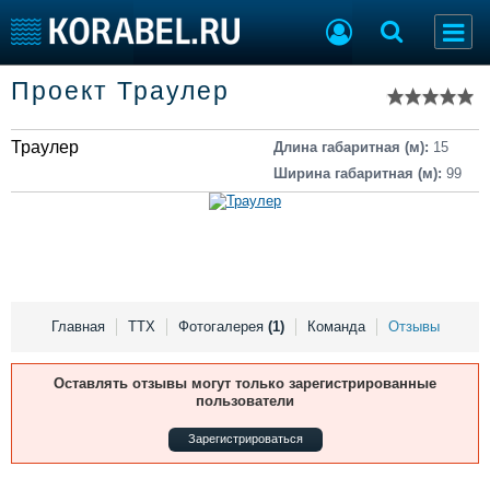
Список судов
Проект Траулер
Тип судна
Добавить судно
Добавить проект
Траулер
Последние 100
Длина габаритная (м):
15
Ширина габаритная (м):
99
Судостроение
Торговая площадка
Пульс
Доска объявлений
Новости
Продажа флота
Компании
Оборудование
Репутация
Изделия
Работа
Материалы
Главная
ТТХ
Фотогалерея
(1)
Команда
Отзывы
Крюинг
Услуги
Журнал
Оставлять отзывы могут только зарегистрированные
пользователи
Реклама
Зарегистрироваться
Конференции
Флот