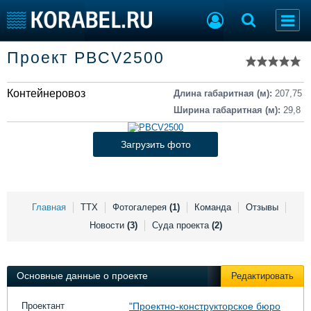
Список судов
Проект PBCV2500
Тип судна
Добавить судно
Добавить проект
Контейнеровоз
Последние 100
Длина габаритная (м):
207,75
Ширина габаритная (м):
29,8
Судостроение
Торговая площадка
Пульс
Доска объявлений
Загрузить фото
Новости
Продажа флота
Компании
Оборудование
Репутация
Изделия
Работа
Материалы
Главная
ТТХ
Фотогалерея
(1)
Команда
Отзывы
Крюинг
Услуги
Новости
(3)
Суда проекта
(2)
Журнал
Реклама
Основные данные о проекте
Редактировать
Конференции
Флот
Проектант
"Проектно-конструкторское бюро