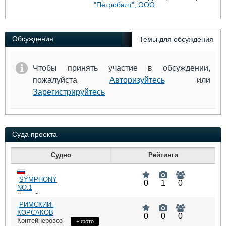
Выставки и семинары
Галерея флота
"Петробалт", ООО
Личности
Форум
Словарь
Отзывы
Обсуждения
Темы для обсуждения
Все службы
Чтобы принять участие в обсуждении,
пожалуйста
Авторизуйтесь
или
Зарегистрируйтесь
Суда проекта
Судно
Рейтинги
SYMPHONY
0
1
0
NO.1
Контейнеровоз
РИМСКИЙ-
КОРСАКОВ
0
0
0
Контейнеровоз
+ фото