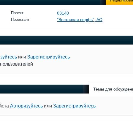
Редактирова
Проект
03140
Проектант
"Восточная верфь", АО
зуйтесь
или
Зарегистрируйтесь
 пользователей
Темы для обсужден
уйста
Авторизуйтесь
или
Зарегистрируйтесь