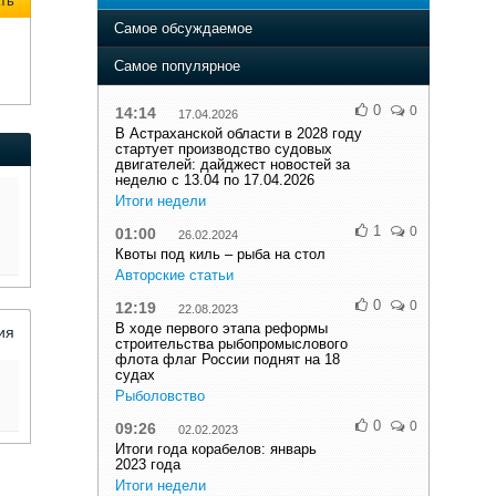
ть
Самое обсуждаемое
Самое популярное
0
0
14:14
17.04.2026
В Астраханской области в 2028 году
стартует производство судовых
двигателей: дайджест новостей за
неделю с 13.04 по 17.04.2026
Итоги недели
1
0
01:00
26.02.2024
Квоты под киль – рыба на стол
Авторские статьи
0
0
12:19
22.08.2023
В ходе первого этапа реформы
ия
строительства рыбопромыслового
флота флаг России поднят на 18
судах
Рыболовство
0
0
09:26
02.02.2023
Итоги года корабелов: январь
2023 года
Итоги недели