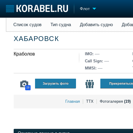
Флот
Список судов
Тип судна
Добавить судно
Добавить прое
Список судов
Тип судна
Добавить судно
Доба
Судостроение
Торговая площадка
Конфере
ХАБАРОВСК
Пульс
Доска объявлений
Выставк
Новости
Продажа флота
Личност
Компании
Краболов
Оборудование
Словарь
IMO:
----
Репутация
Изделия
Call Sign:
----
Работа
Материалы
MMSI:
----
Крюинг
Услуги
Журнал
Загрузить фото
Прикрепиться
19
Реклама
Главная
ТТХ
Фотогалерея
(19)