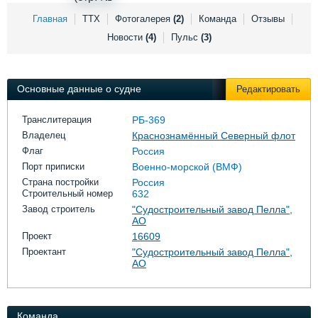
Выставки и семинары
Галерея флота
Главная
ТТХ
Фотогалерея
(2)
Команда
Отзывы
Личности
Форум
Новости
(4)
Пульс
(3)
Словарь
Отзывы
Все службы
Основные данные о судне
Редактировать
Транслитерация
РБ-369
Владелец
Краснознамённый Северный флот
Флаг
Россия
Порт приписки
Военно-морской (ВМФ)
Страна постройки
Россия
Строительный номер
632
Завод строитель
"Судостроительный завод Пелла",
АО
Проект
16609
Проектант
"Судостроительный завод Пелла",
АО
Команда