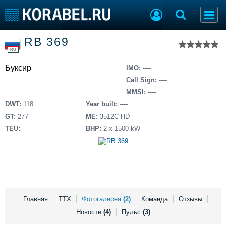
Список судов
RB 369
Тип судна
Добавить судно
RU
Добавить проект
Буксир
Последние 100
IMO:
----
Call Sign:
----
Судостроение
Торговая площадка
MMSI:
----
Пульс
Доска объявлений
DWT:
118
Year built:
----
Новости
Продажа флота
GT:
277
ME:
3512С-HD
Компании
Оборудование
TEU:
----
BHP:
2 х 1500 kW
Репутация
Изделия
Работа
Материалы
Крюинг
Услуги
Журнал
Реклама
Главная
ТТХ
Фотогалерея
(2)
Команда
Отзывы
Новости
(4)
Пульс
(3)
Конференции
Флот