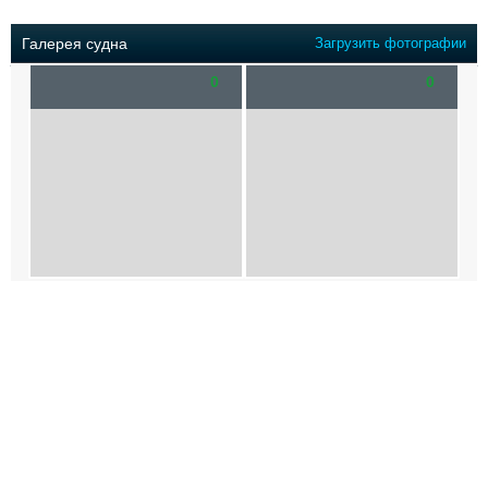
Выставки и семинары
Галерея флота
Личности
Форум
Галерея судна
Загрузить фотографии
Словарь
Отзывы
0
0
Все службы