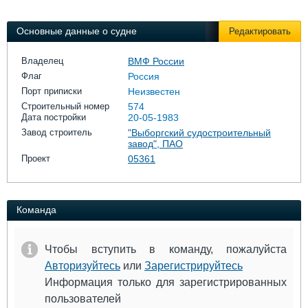
Выставки и семинары
Галерея флота
Личности
Форум
Основные данные о судне
Редактировать
Словарь
Отзывы
Все службы
Владелец
ВМФ России
Флаг
Россия
Порт приписки
Неизвестен
Строительный номер
574
Дата постройки
20-05-1983
Завод строитель
"Выборгский судостроительный
завод", ПАО
Проект
05361
Команда
Чтобы вступить в команду, пожалуйста
Авторизуйтесь
или
Зарегистрируйтесь
Информация только для зарегистрированных
пользователей