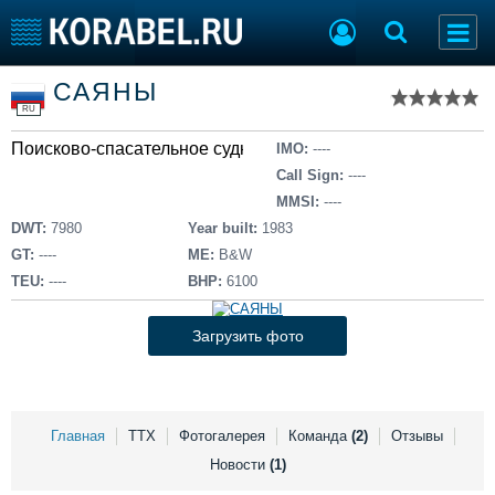
Список судов
САЯНЫ
Тип судна
Добавить судно
RU
Добавить проект
Поисково-спасательное судно
Последние 100
IMO:
----
Call Sign:
----
Судостроение
Торговая площадка
MMSI:
----
Пульс
Доска объявлений
DWT:
7980
Year built:
1983
Новости
Продажа флота
GT:
----
ME:
B&W
Компании
Оборудование
TEU:
----
BHP:
6100
Репутация
Изделия
Работа
Материалы
Загрузить фото
Крюинг
Услуги
Журнал
Реклама
Главная
ТТХ
Фотогалерея
Команда
(2)
Отзывы
Новости
(1)
Конференции
Флот