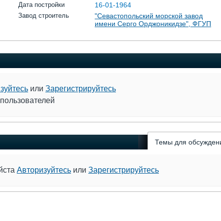
Дата постройки
16-01-1964
Завод строитель
"Севастопольский морской завод
имени Серго Орджоникидзе", ФГУП
зуйтесь
или
Зарегистрируйтесь
 пользователей
Темы для обсужден
уйста
Авторизуйтесь
или
Зарегистрируйтесь