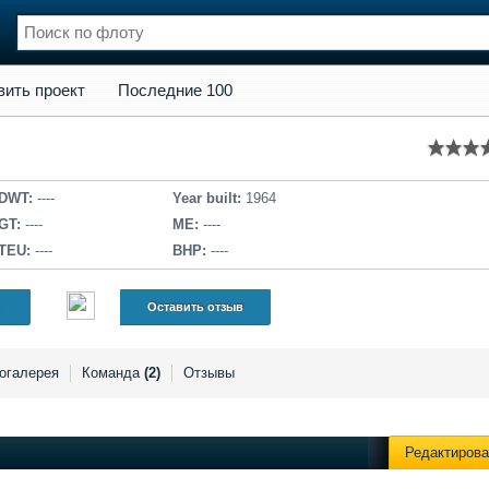
кт
Последние 100
вить проект
Последние 100
нции
Флот
и и семинары
Галерея флота
и
Форум
Отзывы
DWT:
----
Year built:
1964
Все службы
GT:
----
ME:
----
TEU:
----
BHP:
----
Оставить отзыв
огалерея
Команда
(2)
Отзывы
Редактирова