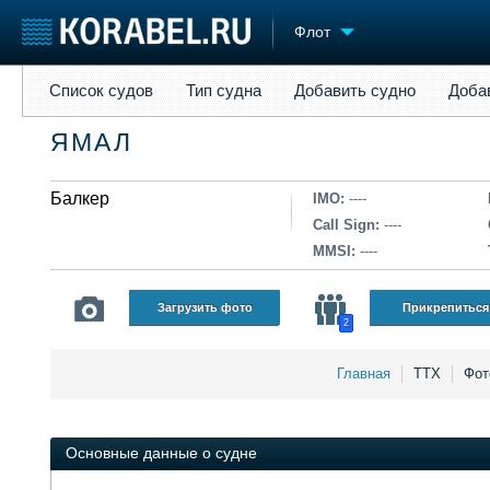
Флот
Список судов
Тип судна
Добавить судно
Добавить прое
Список судов
Тип судна
Добавить судно
Доба
Судостроение
Торговая площадка
Конфере
ЯМАЛ
Пульс
Доска объявлений
Выставк
Новости
Продажа флота
Личност
Компании
Балкер
Оборудование
Словарь
IMO:
----
Репутация
Изделия
Call Sign:
----
Работа
Материалы
MMSI:
----
Крюинг
Услуги
Журнал
Загрузить фото
Прикрепиться
2
Реклама
Главная
ТТХ
Фот
Основные данные о судне