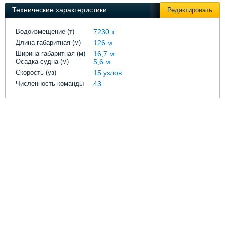
Выставки и семинары
Галерея флота
Технические характеристики
Редактировать
Личности
Форум
Словарь
Отзывы
Водоизмещение (т)
7230 т
Все службы
Длина габаритная (м)
126 м
Ширина габаритная (м)
16,7 м
Осадка судна (м)
5,6 м
Скорость (уз)
15 узлов
Численность команды
43