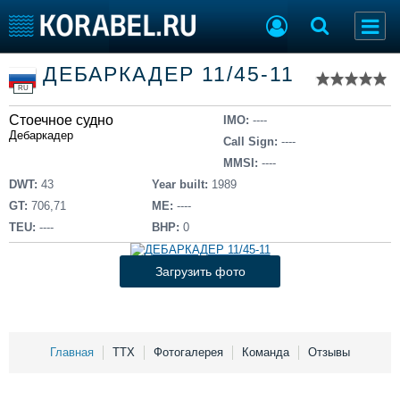
Список судов
ДЕБАРКАДЕР 11/45-11
Тип судна
Добавить судно
RU
Добавить проект
Стоечное судно
Последние 100
IMO:
----
Дебаркадер
Call Sign:
----
Судостроение
Торговая площадка
MMSI:
----
Пульс
Доска объявлений
DWT:
43
Year built:
1989
Новости
Продажа флота
GT:
706,71
ME:
----
Компании
Оборудование
TEU:
----
BHP:
0
Репутация
Изделия
Работа
Материалы
Загрузить фото
Крюинг
Услуги
Журнал
Реклама
Главная
ТТХ
Фотогалерея
Команда
Отзывы
Конференции
Флот