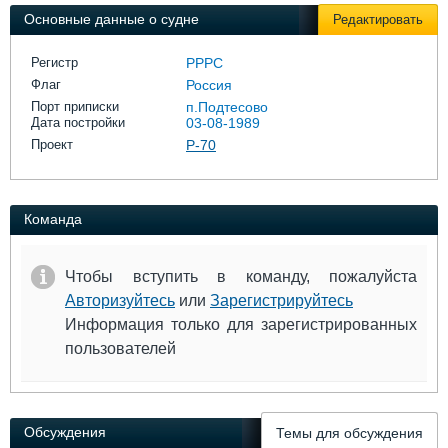
Выставки и семинары
Галерея флота
Основные данные о судне
Редактировать
Личности
Форум
Словарь
Отзывы
Регистр
РРРС
Все службы
Флаг
Россия
Порт приписки
п.Подтесово
Дата постройки
03-08-1989
Проект
Р-70
Команда
Чтобы вступить в команду, пожалуйста
Авторизуйтесь
или
Зарегистрируйтесь
Информация только для зарегистрированных
пользователей
Обсуждения
Темы для обсуждения