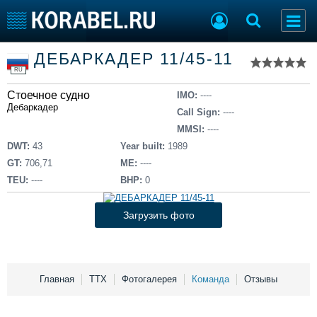
Список судов
ДЕБАРКАДЕР 11/45-11
Тип судна
Добавить судно
RU
Добавить проект
Стоечное судно
Последние 100
IMO:
----
Дебаркадер
Call Sign:
----
Судостроение
Торговая площадка
MMSI:
----
Пульс
Доска объявлений
DWT:
43
Year built:
1989
Новости
Продажа флота
GT:
706,71
ME:
----
Компании
Оборудование
TEU:
----
BHP:
0
Репутация
Изделия
Работа
Материалы
Загрузить фото
Крюинг
Услуги
Журнал
Реклама
Главная
ТТХ
Фотогалерея
Команда
Отзывы
Конференции
Флот