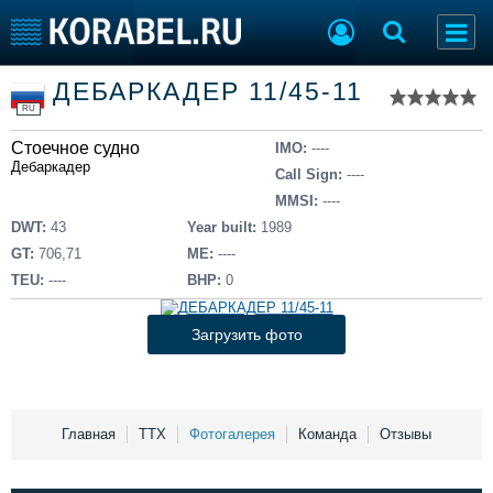
Список судов
ДЕБАРКАДЕР 11/45-11
Тип судна
Добавить судно
RU
Добавить проект
Стоечное судно
Последние 100
IMO:
----
Дебаркадер
Call Sign:
----
Судостроение
Торговая площадка
MMSI:
----
Пульс
Доска объявлений
DWT:
43
Year built:
1989
Новости
Продажа флота
GT:
706,71
ME:
----
Компании
Оборудование
TEU:
----
BHP:
0
Репутация
Изделия
Работа
Материалы
Загрузить фото
Крюинг
Услуги
Журнал
Реклама
Главная
ТТХ
Фотогалерея
Команда
Отзывы
Конференции
Флот