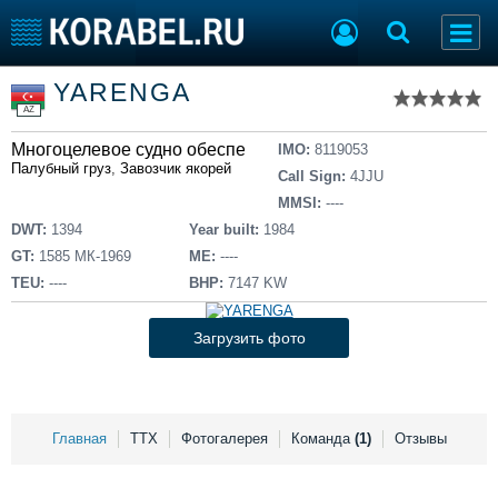
Список судов
YARENGA
Тип судна
Добавить судно
AZ
Добавить проект
Многоцелевое судно обеспечения
Последние 100
IMO:
8119053
Палубный груз
,
Завозчик якорей
Call Sign:
4JJU
Судостроение
Торговая площадка
MMSI:
----
Пульс
Доска объявлений
DWT:
1394
Year built:
1984
Новости
Продажа флота
GT:
1585 МК-1969
ME:
----
Компании
Оборудование
TEU:
----
BHP:
7147 KW
Репутация
Изделия
Работа
Материалы
Загрузить фото
Крюинг
Услуги
Журнал
Реклама
Главная
ТТХ
Фотогалерея
Команда
(1)
Отзывы
Конференции
Флот