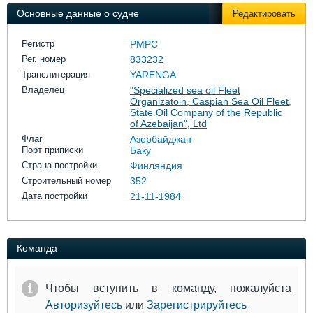
Выставки и семинары
Галерея флота
Основные данные о судне
Редактировать
Личности
Форум
Словарь
Отзывы
Регистр
РМРС
Все службы
Рег. номер
833232
Транслитерация
YARENGA
Владелец
"Specialized sea oil Fleet
Organizatoin, Caspian Sea Oil Fleet,
State Oil Company of the Republic
of Azebaijan", Ltd
Флаг
Азербайджан
Порт приписки
Баку
Страна постройки
Финляндия
Строительный номер
352
Дата постройки
21-11-1984
Команда
Чтобы вступить в команду, пожалуйста
Авторизуйтесь
или
Зарегистрируйтесь