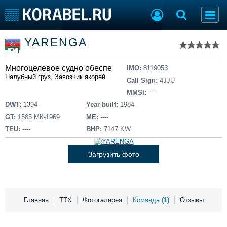
Список судов
YARENGA
Тип судна
Добавить судно
AZ
Добавить проект
Многоцелевое судно обеспечения
Последние 100
IMO:
8119053
Палубный груз
,
Завозчик якорей
Call Sign:
4JJU
Судостроение
Торговая площадка
MMSI:
----
Пульс
Доска объявлений
DWT:
1394
Year built:
1984
Новости
Продажа флота
GT:
1585 МК-1969
ME:
----
Компании
Оборудование
TEU:
----
BHP:
7147 KW
Репутация
Изделия
Работа
Материалы
Загрузить фото
Крюинг
Услуги
Журнал
Реклама
Главная
ТТХ
Фотогалерея
Команда
(1)
Отзывы
Конференции
Флот