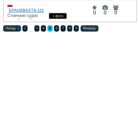
DWT
HP
БРАНДВАХТА-115
0
0
0
Стоечное судно
+ фото
: 9,
: 0
DWT
HP
Назад
1
3
4
5
6
7
8
9
Вперед
...